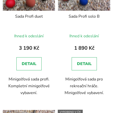
Sada Profi duet
Sada Profi solo B
Průměrné
Ihned k odeslání
Ihned k odeslání
hodnocení
produktu
3 190 Kč
1 890 Kč
je
5,0
DETAIL
DETAIL
z
5
Minigolfová sada profi.
Minigolfová sada pro
hvězdiček.
Kompletní minigolfové
rekreační hráče.
vybavení.
Minigolfové vybavení.
VYROBENO V ČR