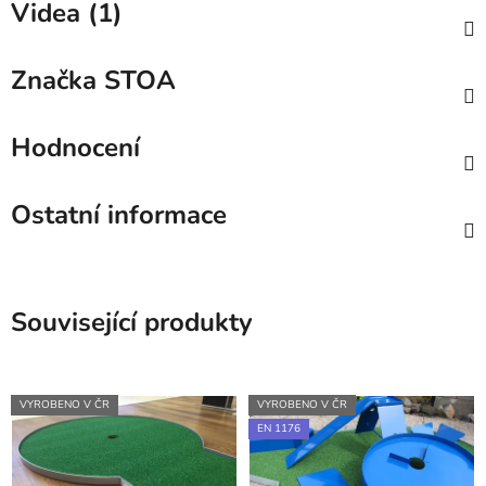
Videa (1)
Značka
STOA
Hodnocení
Ostatní informace
Související produkty
VYROBENO V ČR
VYROBENO V ČR
EN 1176