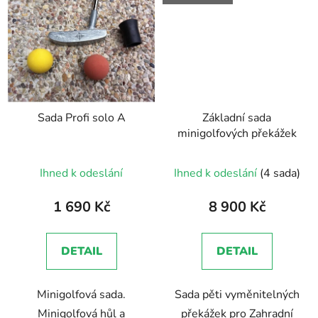
Sada Profi solo A
Základní sada
minigolfových překážek
Průměrné
Ihned k odeslání
Ihned k odeslání
(4 sada)
hodnocení
produktu
1 690 Kč
8 900 Kč
je
5,0
DETAIL
DETAIL
z
5
Minigolfová sada.
Sada pěti vyměnitelných
hvězdiček.
Minigolfová hůl a
překážek pro Zahradní