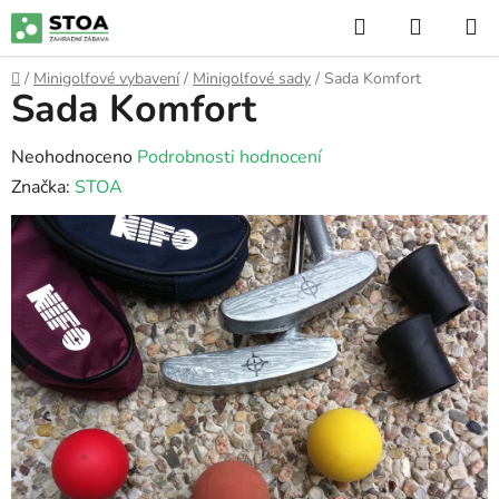
Přejít
Hledat
NÁKUP
na
KOŠÍK
obsah
Domů
/
Minigolfové vybavení
/
Minigolfové sady
/
Sada Komfort
Sada Komfort
Průměrné
Neohodnoceno
Podrobnosti hodnocení
hodnocení
Značka:
STOA
produktu
je
0,0
z
5
hvězdiček.