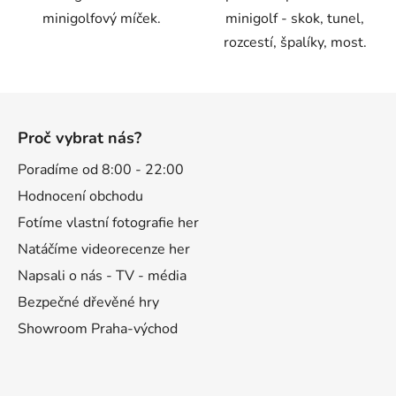
minigolfový míček.
minigolf - skok, tunel,
rozcestí, špalíky, most.
Z
á
Proč vybrat nás?
p
a
Poradíme od 8:00 - 22:00
t
Hodnocení obchodu
í
Fotíme vlastní fotografie her
Natáčíme videorecenze her
Napsali o nás - TV - média
Bezpečné dřevěné hry
Showroom Praha-východ