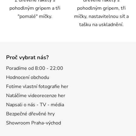
pohodlným gripem a tři
pohodlným gripem, tři
"pomalé" míčky.
míčky, nastavitelnou síť a
tašku na uskladnění.
Z
á
Proč vybrat nás?
p
a
Poradíme od 8:00 - 22:00
t
Hodnocení obchodu
í
Fotíme vlastní fotografie her
Natáčíme videorecenze her
Napsali o nás - TV - média
Bezpečné dřevěné hry
Showroom Praha-východ