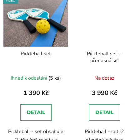
VIDEO
Pickleball set
Pickleball set +
přenosná síť
Průměrné
Ihned k odeslání
(5 ks)
Na dotaz
hodnocení
produktu
1 390 Kč
3 990 Kč
je
5,0
DETAIL
DETAIL
z
5
Pickleball - set obsahuje
Pickleball - set: 2
hvězdiček.
2 dřevěné rakety s
dřevěné rakety s