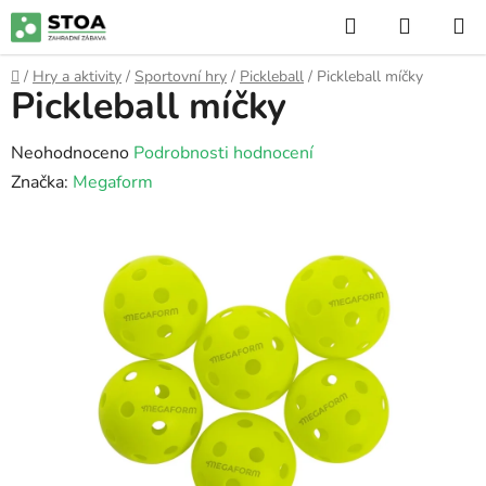
Přejít
Hledat
NÁKUP
na
KOŠÍK
obsah
Domů
/
Hry a aktivity
/
Sportovní hry
/
Pickleball
/
Pickleball míčky
Pickleball míčky
Průměrné
Neohodnoceno
Podrobnosti hodnocení
hodnocení
Značka:
Megaform
produktu
je
0,0
z
5
hvězdiček.