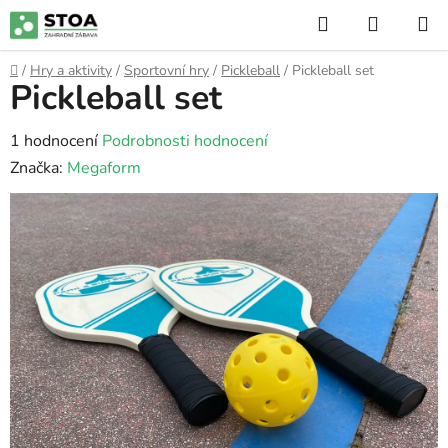
Přejít
Hledat
NÁKUP
na
KOŠÍK
obsah
Domů
/
Hry a aktivity
/
Sportovní hry
/
Pickleball
/
Pickleball set
Pickleball set
Průměrné
1 hodnocení
Podrobnosti hodnocení
hodnocení
Značka:
Megaform
produktu
je
5,0
z
5
hvězdiček.