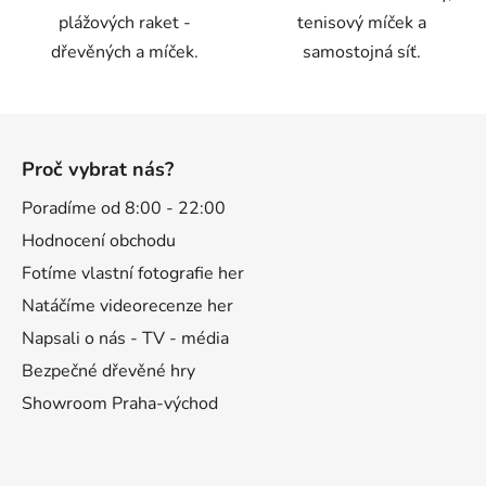
plážových raket -
tenisový míček a
dřevěných a míček.
samostojná síť.
Z
á
Proč vybrat nás?
p
a
Poradíme od 8:00 - 22:00
t
Hodnocení obchodu
í
Fotíme vlastní fotografie her
Natáčíme videorecenze her
Napsali o nás - TV - média
Bezpečné dřevěné hry
Showroom Praha-východ