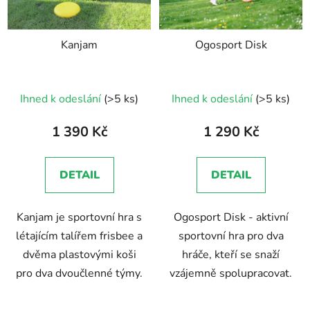
Kanjam
Ogosport Disk
Průměrné
Ihned k odeslání
(>5 ks)
Ihned k odeslání
(>5 ks)
hodnocení
produktu
1 390 Kč
1 290 Kč
je
5,0
DETAIL
DETAIL
z
5
Kanjam je sportovní hra s
Ogosport Disk - aktivní
hvězdiček.
létajícím talířem frisbee a
sportovní hra pro dva
dvěma plastovými koši
hráče, kteří se snaží
pro dva dvoučlenné týmy.
vzájemně spolupracovat.