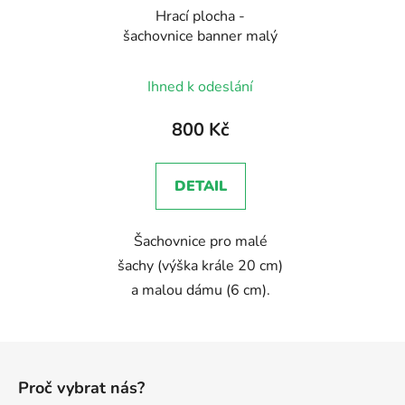
Hrací plocha -
šachovnice banner malý
Ihned k odeslání
800 Kč
DETAIL
Šachovnice pro malé
šachy (výška krále 20 cm)
a malou dámu (6 cm).
Z
á
Proč vybrat nás?
p