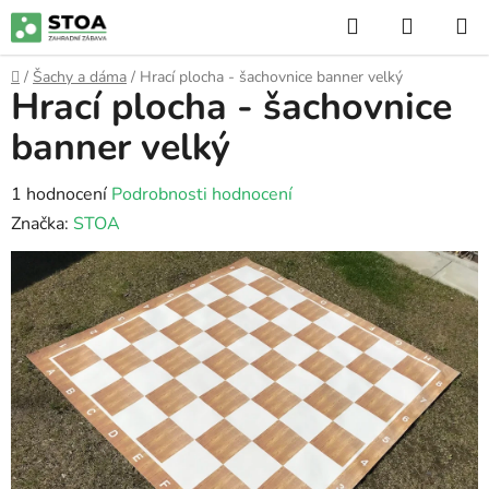
Přejít
Hledat
NÁKUP
na
KOŠÍK
obsah
Domů
/
Šachy a dáma
/
Hrací plocha - šachovnice banner velký
Hrací plocha - šachovnice
banner velký
Průměrné
1 hodnocení
Podrobnosti hodnocení
hodnocení
Značka:
STOA
produktu
je
5,0
z
5
hvězdiček.