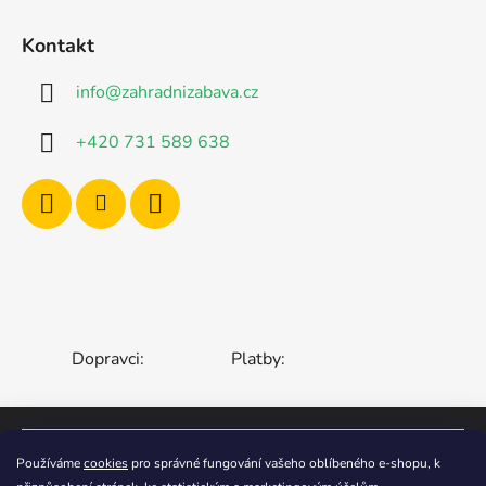
Kontakt
info
@
zahradnizabava.cz
+420 731 589 638
Dopravci:
Platby:
ČESKÁ REPUBLIKA
SLOVENSKO
Používáme
cookies
pro správné fungování vašeho oblíbeného e-shopu, k