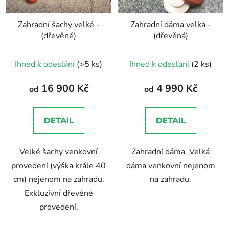
Zahradní šachy velké -
Zahradní dáma velká -
(dřevěné)
(dřevěná)
Průměrné
Ihned k odeslání
(>5 ks)
Ihned k odeslání
(2 ks)
hodnocení
produktu
16 900 Kč
4 990 Kč
od
od
je
5,0
DETAIL
DETAIL
z
5
Velké šachy venkovní
Zahradní dáma. Velká
hvězdiček.
provedení (výška krále 40
dáma venkovní nejenom
cm) nejenom na zahradu.
na zahradu.
Exkluzivní dřevěné
provedení.