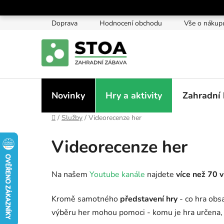
Přejít
na
Doprava
Hodnocení obchodu
Vše o nákup
obsah
Novinky
Hry a aktivity
Zahradní 
Domů
/
Služby
/
Videorecenze her
Videorecenze her
Na našem
Youtube kanále
najdete
více než 70 
Kromě samotného
představení hry
- co hra obs
výběru her mohou pomoci - komu je hra určena, co