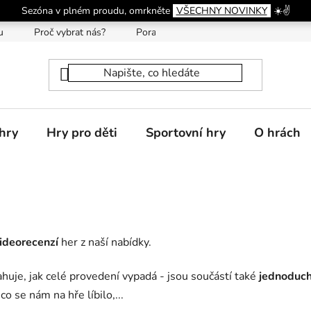
Sezóna v plném proudu, omrkněte
VŠECHNY NOVINKY
☀️✌️
u
Proč vybrat nás?
Poradna
hry
Hry pro děti
Sportovní hry
O hrách
videorecenzí
her z naší nabídky.
ahuje, jak celé provedení vypadá - jsou součástí také
jednoduch
 se nám na hře líbilo,...