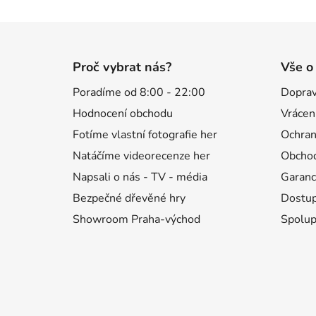
Z
á
Proč vybrat nás?
Vše o
p
Poradíme od 8:00 - 22:00
Doprav
a
Hodnocení obchodu
Vrácen
t
í
Fotíme vlastní fotografie her
Ochran
Natáčíme videorecenze her
Obchod
Napsali o nás - TV - média
Garanc
Bezpečné dřevěné hry
Dostup
Showroom Praha-východ
Spolup