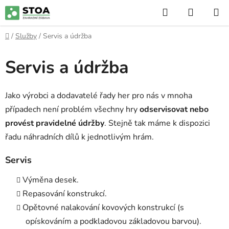
Přejít
Hledat
NÁKUP
na
KOŠÍK
obsah
Domů
/
Služby
/
Servis a údržba
Servis a údržba
Jako výrobci a dodavatelé řady her pro nás v mnoha
případech není problém všechny hry
odservisovat nebo
provést pravidelné údržby
. Stejně tak máme k dispozici
řadu náhradních dílů k jednotlivým hrám.
Servis
Výměna desek.
Repasování konstrukcí.
Opětovné nalakování kovových konstrukcí (s
opískováním a podkladovou základovou barvou).