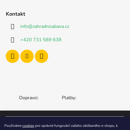
Kontakt
info
@
zahradnizabava.cz
+420 731 589 638
Dopravci:
Platby:
ČESKÁ REPUBLIKA
SLOVENSKO
Používáme
cookies
pro správné fungování vašeho oblíbeného e-shopu, k