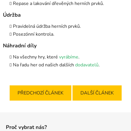
Repase a lakování dřevěných herních prvků.
Údržba
Pravidelná údržba herních prvků.
Posezónní kontrola.
Náhradní díly
Na všechny hry, které
vyrábíme
.
Na řadu her od našich dalších
dodavatelů
.
PŘEDCHOZÍ ČLÁNEK
DALŠÍ ČLÁNEK
Z
á
Proč vybrat nás?
p