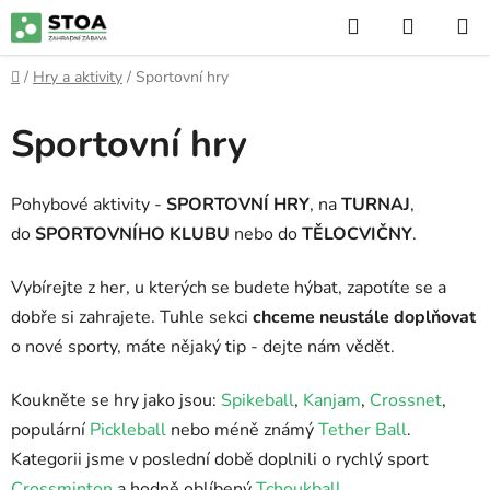
Přejít
Hledat
NÁKUP
na
KOŠÍK
obsah
Domů
/
Hry a aktivity
/
Sportovní hry
Sportovní hry
Pohybové aktivity -
SPORTOVNÍ HRY
, na
TURNAJ
,
do
SPORTOVNÍHO KLUBU
nebo do
TĚLOCVIČNY
.
Vybírejte z her, u kterých se budete hýbat, zapotíte se a
dobře si zahrajete. Tuhle sekci
chceme neustále doplňovat
o nové sporty, máte nějaký tip - dejte nám vědět.
Koukněte se hry jako jsou:
Spikeball
,
Kanjam
,
Crossnet
,
populární
Pickleball
nebo méně známý
Tether Ball
.
Kategorii jsme v poslední době doplnili o rychlý sport
Crossminton
a hodně oblíbený
Tchoukball
.