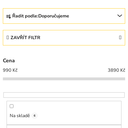
Ř
Řadit podle:
Doporučujeme
a
z
e
ZAVŘÍT FILTR
n
í
p
Cena
r
o
990
Kč
3890
Kč
d
u
k
t
ů
Na skladě
6