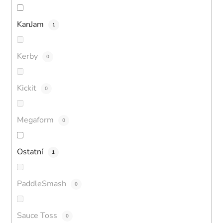
KanJam
1
Kerby
0
Kickit
0
Megaform
0
Ostatní
1
PaddleSmash
0
Sauce Toss
0