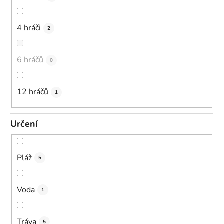
4 hráči
2
6 hráčů
0
12 hráčů
1
Určení
Pláž
5
Voda
1
Tráva
5