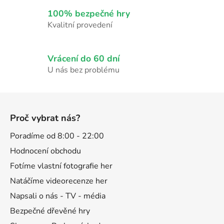
v
k
100% bezpečné hry
y
Kvalitní provedení
v
ý
p
Vrácení do 60 dní
i
U nás bez problému
s
u
Z
á
Proč vybrat nás?
p
a
Poradíme od 8:00 - 22:00
t
Hodnocení obchodu
í
Fotíme vlastní fotografie her
Natáčíme videorecenze her
Napsali o nás - TV - média
Bezpečné dřevěné hry