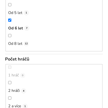
Od 5 let
1
Od 6 let
7
Od 8 let
12
Počet hráčů
1 hráč
0
2 hráči
4
2 a více
1