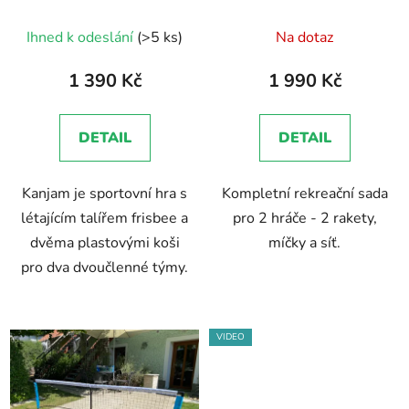
u
Průměrné
Ihned k odeslání
(>5 ks)
Na dotaz
k
hodnocení
t
produktu
1 390 Kč
1 990 Kč
ů
je
5,0
DETAIL
DETAIL
z
5
Kanjam je sportovní hra s
Kompletní rekreační sada
hvězdiček.
létajícím talířem frisbee a
pro 2 hráče - 2 rakety,
dvěma plastovými koši
míčky a síť.
pro dva dvoučlenné týmy.
VIDEO