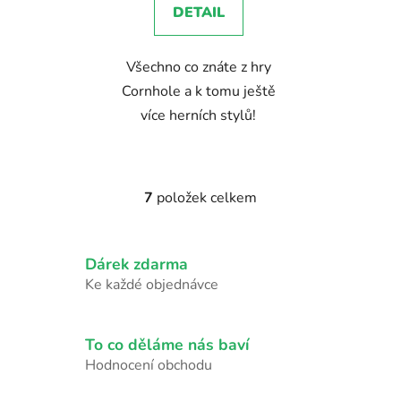
DETAIL
Všechno co znáte z hry
Cornhole a k tomu ještě
více herních stylů!
7
položek celkem
O
v
l
Dárek zdarma
á
d
Ke každé objednávce
a
c
í
To co děláme nás baví
p
Hodnocení obchodu
r