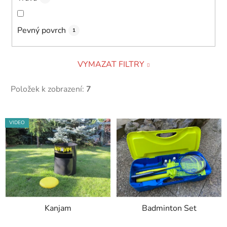
Pevný povrch
1
VYMAZAT FILTRY
Položek k zobrazení:
7
V
VIDEO
ý
p
i
s
p
r
Kanjam
Badminton Set
o
d