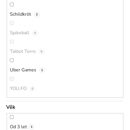
Schildkröt
2
Spikeball
0
Talbot Torro
0
Uber Games
1
YOU.FO
0
Věk
Od 3 let
1