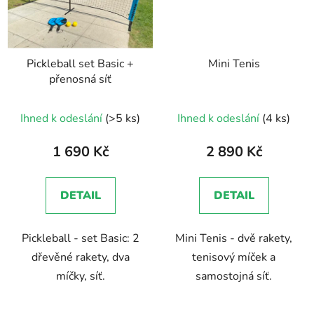
Pickleball set Basic +
Mini Tenis
přenosná síť
Ihned k odeslání
(>5 ks)
Ihned k odeslání
(4 ks)
1 690 Kč
2 890 Kč
DETAIL
DETAIL
Pickleball - set Basic: 2
Mini Tenis - dvě rakety,
dřevěné rakety, dva
tenisový míček a
míčky, síť.
samostojná síť.