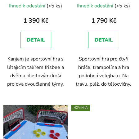
Průměrné
Průměrné
Ihned k odeslání
(>5 ks)
Ihned k odeslání
(>5 ks)
hodnocení
hodnocení
produktu
produktu
1 390 Kč
1 790 Kč
je
je
5,0
5,0
DETAIL
DETAIL
z
z
5
5
Kanjam je sportovní hra s
Sportovní hra pro čtyři
hvězdiček.
hvězdiček.
létajícím talířem frisbee a
hráče, trampolína a hra
dvěma plastovými koši
podobná volejbalu. Na
pro dva dvoučlenné týmy.
trávu, pláž, do tělocvičny.
NOVINKA