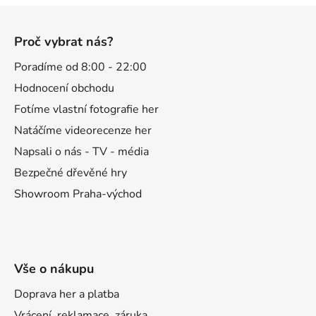
Z
á
Proč vybrat nás?
p
a
Poradíme od 8:00 - 22:00
t
Hodnocení obchodu
í
Fotíme vlastní fotografie her
Natáčíme videorecenze her
Napsali o nás - TV - média
Bezpečné dřevěné hry
Showroom Praha-východ
Vše o nákupu
Doprava her a platba
Vrácení, reklamace, záruka