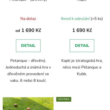
Průměrné
Na dotaz
Ihned k odeslání
(>5 ks)
hodnocení
produktu
1 690 Kč
1 690 Kč
od
je
5,0
DETAIL
DETAIL
z
5
Petanque - dřevěný.
Kapti je strategická hra,
hvězdiček.
Jednoduchá a známá hra v
něco mezi Pétanque a
dřevěném provedení ve
Kubb.
vaku. 6 nebo 8 koulí.
NOVINKA