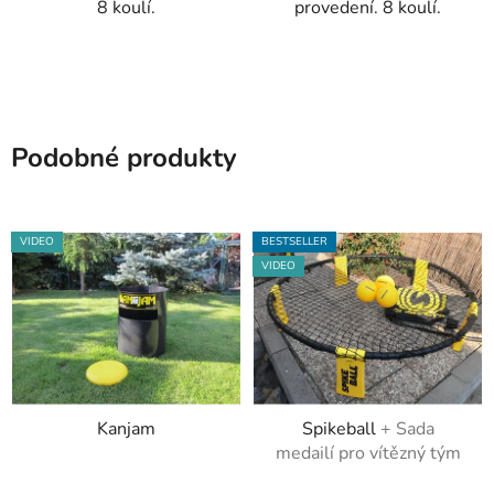
8 koulí.
provedení. 8 koulí.
Podobné produkty
VIDEO
BESTSELLER
VIDEO
Kanjam
Spikeball
+ Sada
medailí pro vítězný tým