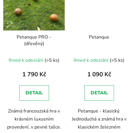
Petanque PRO -
Petanque
(dřevěný)
Průměrné
Ihned k odeslání
(>5 ks)
Ihned k odeslání
(>5 ks)
hodnocení
produktu
1 790 Kč
1 090 Kč
je
5,0
DETAIL
DETAIL
z
5
Známá francouzská hra v
Petanque - klasický.
hvězdiček.
krásném luxusním
Jednoduchá a známá hra v
provedení, v pevné tašce.
klasickém železném