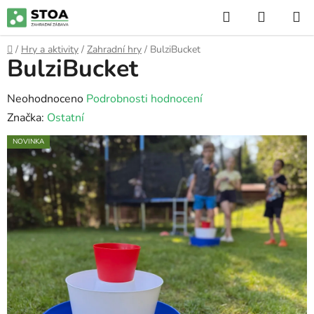
Přejít
Hledat
NÁKUP
na
KOŠÍK
obsah
Domů
/
Hry a aktivity
/
Zahradní hry
/
BulziBucket
BulziBucket
Průměrné
Neohodnoceno
Podrobnosti hodnocení
hodnocení
Značka:
Ostatní
produktu
NOVINKA
je
0,0
z
5
hvězdiček.