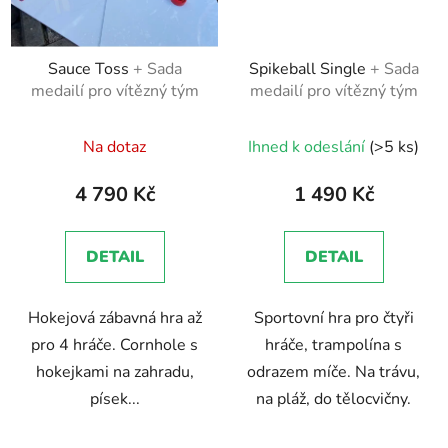
Sauce Toss
+ Sada
Spikeball Single
+ Sada
medailí pro vítězný tým
medailí pro vítězný tým
Na dotaz
Ihned k odeslání
(>5 ks)
4 790 Kč
1 490 Kč
DETAIL
DETAIL
Hokejová zábavná hra až
Sportovní hra pro čtyři
pro 4 hráče. Cornhole s
hráče, trampolína s
hokejkami na zahradu,
odrazem míče. Na trávu,
písek...
na pláž, do tělocvičny.