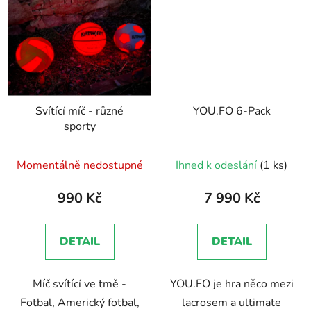
Svítící míč - různé
YOU.FO 6-Pack
sporty
Průměrné
Momentálně nedostupné
Ihned k odeslání
(1 ks)
hodnocení
produktu
990 Kč
7 990 Kč
je
5,0
DETAIL
DETAIL
z
5
Míč svítící ve tmě -
YOU.FO je hra něco mezi
hvězdiček.
Fotbal, Americký fotbal,
lacrosem a ultimate