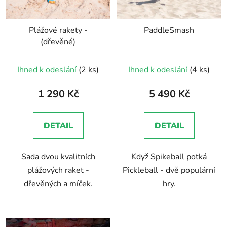
Plážové rakety -
PaddleSmash
(dřevěné)
Ihned k odeslání
(2 ks)
Ihned k odeslání
(4 ks)
1 290 Kč
5 490 Kč
DETAIL
DETAIL
Sada dvou kvalitních
Když Spikeball potká
plážových raket -
Pickleball - dvě populární
dřevěných a míček.
hry.