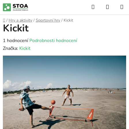
Přejít
Hledat
NÁKUP
na
KOŠÍK
obsah
Domů
/
Hry a aktivity
/
Sportovní hry
/
Kickit
Kickit
Průměrné
1 hodnocení
Podrobnosti hodnocení
hodnocení
Značka:
Kickit
produktu
je
5,0
z
5
hvězdiček.