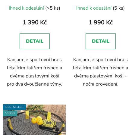
Průměrné
Průměrné
Ihned k odeslání
(>5 ks)
Ihned k odeslání
(5 ks)
hodnocení
hodnocení
produktu
produktu
1 390 Kč
1 990 Kč
je
je
5,0
5,0
DETAIL
DETAIL
z
z
5
5
Kanjam je sportovní hra s
Kanjam je sportovní hra s
hvězdiček.
hvězdiček.
létajícím talířem frisbee a
létajícím talířem frisbee a
dvěma plastovými koši
dvěma plastovými koši -
pro dva dvoučlenné týmy.
noční provedení.
BESTSELLER
VIDEO