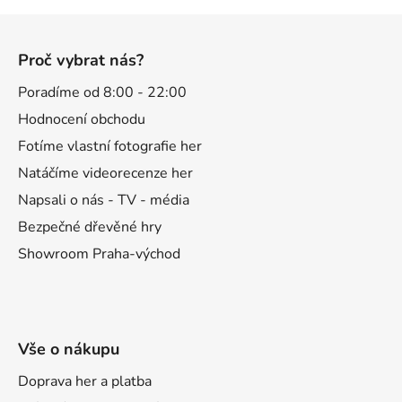
Z
á
Proč vybrat nás?
p
a
Poradíme od 8:00 - 22:00
t
Hodnocení obchodu
í
Fotíme vlastní fotografie her
Natáčíme videorecenze her
Napsali o nás - TV - média
Bezpečné dřevěné hry
Showroom Praha-východ
Vše o nákupu
Doprava her a platba