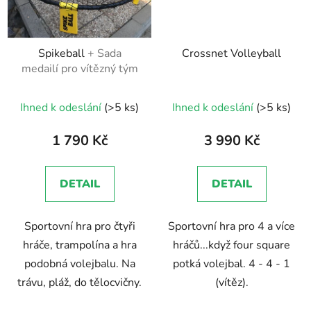
Spikeball
+ Sada
Crossnet Volleyball
medailí pro vítězný tým
Průměrné
Ihned k odeslání
(>5 ks)
Ihned k odeslání
(>5 ks)
hodnocení
produktu
1 790 Kč
3 990 Kč
je
5,0
DETAIL
DETAIL
z
5
Sportovní hra pro čtyři
Sportovní hra pro 4 a více
hvězdiček.
hráče, trampolína a hra
hráčů...když four square
podobná volejbalu. Na
potká volejbal. 4 - 4 - 1
trávu, pláž, do tělocvičny.
(vítěz).