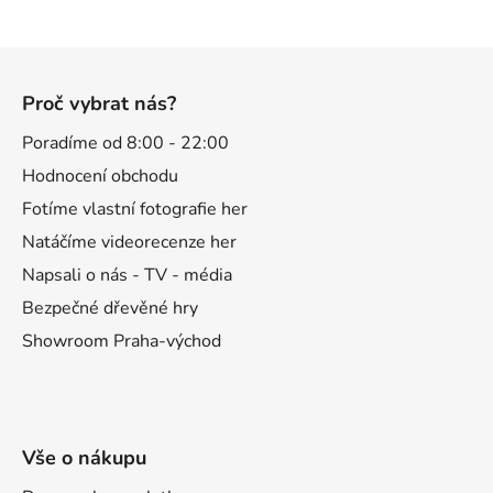
Z
á
Proč vybrat nás?
p
a
Poradíme od 8:00 - 22:00
t
Hodnocení obchodu
í
Fotíme vlastní fotografie her
Natáčíme videorecenze her
Napsali o nás - TV - média
Bezpečné dřevěné hry
Showroom Praha-východ
Vše o nákupu