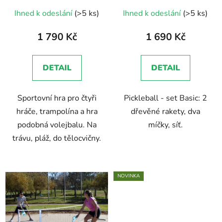
Průměrné
Ihned k odeslání
(>5 ks)
Ihned k odeslání
(>5 ks)
hodnocení
produktu
1 790 Kč
1 690 Kč
je
5,0
DETAIL
DETAIL
z
5
Sportovní hra pro čtyři
Pickleball - set Basic: 2
hvězdiček.
hráče, trampolína a hra
dřevěné rakety, dva
podobná volejbalu. Na
míčky, síť.
trávu, pláž, do tělocvičny.
NOVINKA