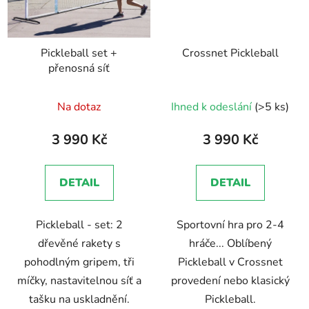
Pickleball set +
Crossnet Pickleball
přenosná síť
Průměrné
Na dotaz
Ihned k odeslání
(>5 ks)
hodnocení
produktu
3 990 Kč
3 990 Kč
je
5,0
DETAIL
DETAIL
z
5
Pickleball - set: 2
Sportovní hra pro 2-4
hvězdiček.
dřevěné rakety s
hráče... Oblíbený
pohodlným gripem, tři
Pickleball v Crossnet
míčky, nastavitelnou síť a
provedení nebo klasický
tašku na uskladnění.
Pickleball.