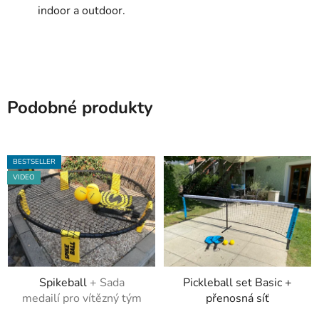
indoor a outdoor.
Podobné produkty
BESTSELLER
VIDEO
Spikeball
+ Sada
Pickleball set Basic +
medailí pro vítězný tým
přenosná síť