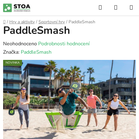
Přejít
Hledat
NÁKUP
na
KOŠÍK
obsah
Domů
/
Hry a aktivity
/
Sportovní hry
/
PaddleSmash
PaddleSmash
Průměrné
Neohodnoceno
Podrobnosti hodnocení
hodnocení
Značka:
PaddleSmash
produktu
NOVINKA
je
0,0
z
5
hvězdiček.