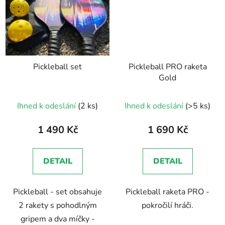
Pickleball set
Pickleball PRO raketa
Gold
Průměrné
Ihned k odeslání
(2 ks)
Ihned k odeslání
(>5 ks)
hodnocení
produktu
1 490 Kč
1 690 Kč
je
5,0
DETAIL
DETAIL
z
5
Pickleball - set obsahuje
Pickleball raketa PRO -
hvězdiček.
2 rakety s pohodlným
pokročilí hráči.
gripem a dva míčky -