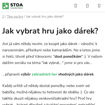
Přejít
Hledat
NÁKUP
na
KOŠÍK
obsah
Domů
/
Tipy na hry
/
Jak vybrat hru jako dárek?
Jak vybrat hru jako dárek?
Ani já sám někdy nevím, co koupit jako dárek - vánoční, k
narozeninám, přítelkyni nebo kamarádům. No a letos jsme
si řekli, těsně před Vánocemi: "
dost ponožkám
" :). V našem
dalším seriálu na téma "Jak vybrat..." jsme si pro vás...
...připravili
výběr
zahradních her
vhodných jako dárek
.
Každý určitě už někdy dostal ponožky, nebo svetr od
babičky, možná nějakou tu hotovost do obálky :). Co ale
takhle zkusit nějakou venkovní/zahradní hru? Proč hry
vybrat... krásné dřevěné a kvalitní provedení, netradiční