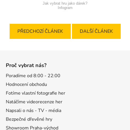
Jak vybrat hru jako dárek?
Infogram
PŘEDCHOZÍ ČLÁNEK
DALŠÍ ČLÁNEK
Z
á
Proč vybrat nás?
p
a
Poradíme od 8:00 - 22:00
t
Hodnocení obchodu
í
Fotíme vlastní fotografie her
Natáčíme videorecenze her
Napsali o nás - TV - média
Bezpečné dřevěné hry
Showroom Praha-východ