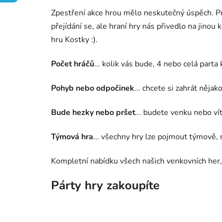
Zpestření akce hrou mělo neskutečný úspěch. Pra
přejídání se, ale hraní hry nás přivedlo na jinou 
hru Kostky :).
Počet hráčů
... kolik vás bude, 4 nebo celá parta
Pohyb nebo odpočinek
... chcete si zahrát něja
Bude hezky nebo pršet
... budete venku nebo vít
Týmová hra
... všechny hry lze pojmout týmově, ně
Kompletní nabídku všech našich venkovních her,
Párty hry zakoupíte