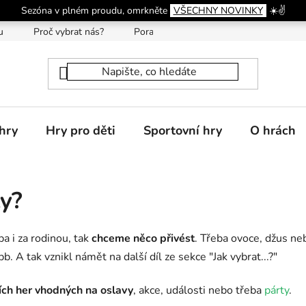
Sezóna v plném proudu, omrkněte
VŠECHNY NOVINKY
☀️✌️
u
Proč vybrat nás?
Poradna
hry
Hry pro děti
Sportovní hry
O hrách
ty?
a i za rodinou, tak
chceme něco přivést
. Třeba ovoce, džus ne
bb. A tak vznikl námět na další díl ze sekce "Jak vybrat...?"
ích her vhodných na oslavy
, akce, události nebo třeba
párty
.