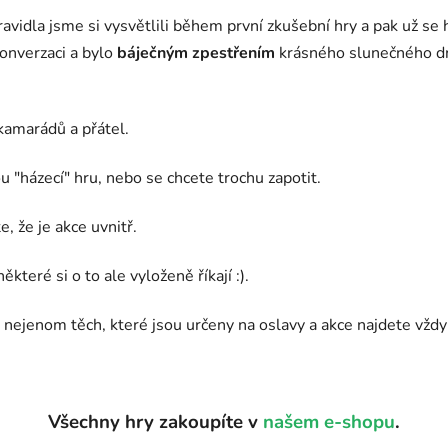
vidla jsme si vysvětlili během první zkušební hry a pak už se 
konverzaci a bylo
báječným zpestřením
krásného slunečného dn
 kamarádů a přátel.
kou "házecí" hru, nebo se chcete trochu zapotit.
e, že je akce uvnitř.
které si o to ale vyloženě říkají :).
 nejenom těch, které jsou určeny na oslavy a akce najdete vž
Všechny hry zakoupíte v
našem e-shopu
.