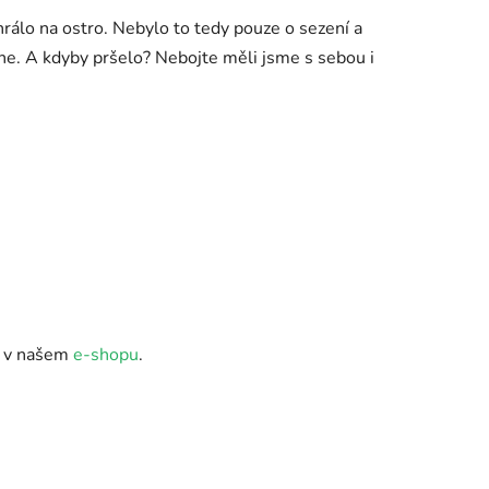
hrálo na ostro. Nebylo to tedy pouze o sezení a
e. A kdyby pršelo? Nebojte měli jsme s sebou i
dy v našem
e-shopu
.