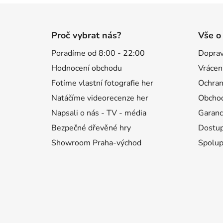
Z
á
Proč vybrat nás?
Vše o
p
Poradíme od 8:00 - 22:00
Doprav
a
Hodnocení obchodu
Vrácen
t
í
Fotíme vlastní fotografie her
Ochran
Natáčíme videorecenze her
Obchod
Napsali o nás - TV - média
Garanc
Bezpečné dřevěné hry
Dostup
Showroom Praha-východ
Spolup