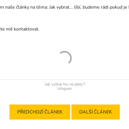
 naše články na téma: Jak vybrat... líbí, budeme rádi pokud j
jte mě kontaktovat.
Jak vybrat hru na párty?
Infogram
PŘEDCHOZÍ ČLÁNEK
DALŠÍ ČLÁNEK