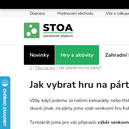
Přejít
na
Doprava
Hodnocení obchodu
Vše o nákup
obsah
Novinky
Hry a aktivity
Zahradní 
Domů
/
Tipy na hry
/
Jak vybrat hru na párty?
Jak vybrat hru na pár
Vždy, když jedeme za našimi kamarády, nebo třeb
zkusili jinak, na párty jsme vzali venkovní hru Ku
Tentokrát jsme pro vás připravili
výběr venkovn