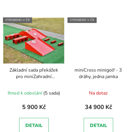
VYROBENO V ČR
VYROBENO V ČR
Základní sada překážek
miniCross minigolf - 3
pro miniZahradní
dráhy, jedna jamka
minigolf
Ihned k odeslání
(5 sada)
Na dotaz
5 900 Kč
34 900 Kč
DETAIL
DETAIL