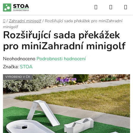
Přejít
Hledat
NÁKUP
na
KOŠÍK
obsah
Domů
/
Zahradní minigolf
/
Rozšiřující sada překážek pro miniZahradní
minigolf
Rozšiřující sada překážek
pro miniZahradní minigolf
Průměrné
Neohodnoceno
Podrobnosti hodnocení
hodnocení
Značka:
STOA
produktu
VYROBENO V ČR
je
0,0
z
5
hvězdiček.