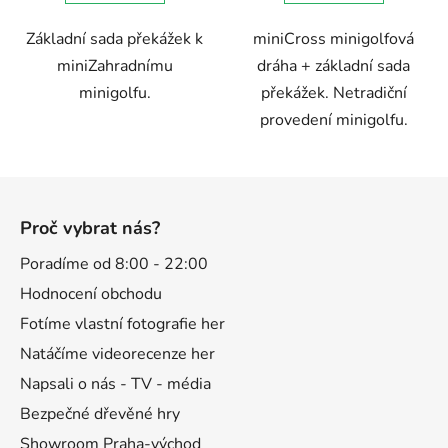
Základní sada překážek k
miniCross minigolfová
miniZahradnímu
dráha + základní sada
minigolfu.
překážek. Netradiční
provedení minigolfu.
Z
á
Proč vybrat nás?
p
a
Poradíme od 8:00 - 22:00
t
Hodnocení obchodu
í
Fotíme vlastní fotografie her
Natáčíme videorecenze her
Napsali o nás - TV - média
Bezpečné dřevěné hry
Showroom Praha-východ