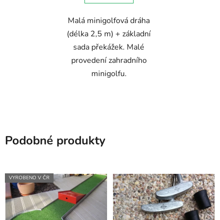
Malá minigolfová dráha
(délka 2,5 m) + základní
sada překážek. Malé
provedení zahradního
minigolfu.
Podobné produkty
VYROBENO V ČR