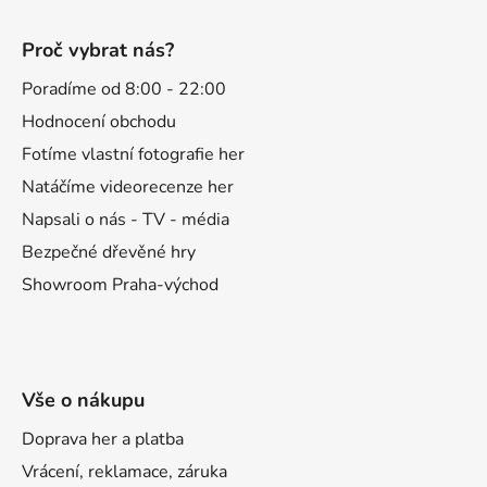
Z
á
Proč vybrat nás?
p
a
Poradíme od 8:00 - 22:00
t
Hodnocení obchodu
í
Fotíme vlastní fotografie her
Natáčíme videorecenze her
Napsali o nás - TV - média
Bezpečné dřevěné hry
Showroom Praha-východ
Vše o nákupu
Doprava her a platba
Vrácení, reklamace, záruka