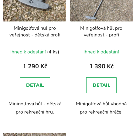
Minigolfová hůl pro
Minigolfová hůl pro
veřejnost - dětská profi
veřejnost - profi
Průměrné
Ihned k odeslání
(4 ks)
Ihned k odeslání
hodnocení
produktu
1 290 Kč
1 390 Kč
je
5,0
DETAIL
DETAIL
z
5
Minigolfová hůl - dětská
Minigolfová hůl vhodná
hvězdiček.
pro rekreační hru.
pro rekreační hráče.