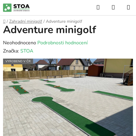
Přejít
Hledat
NÁKUP
na
KOŠÍK
obsah
Domů
/
Zahradní minigolf
/
Adventure minigolf
Adventure minigolf
Průměrné
Neohodnoceno
Podrobnosti hodnocení
hodnocení
Značka:
STOA
produktu
VYROBENO V ČR
je
0,0
z
5
hvězdiček.