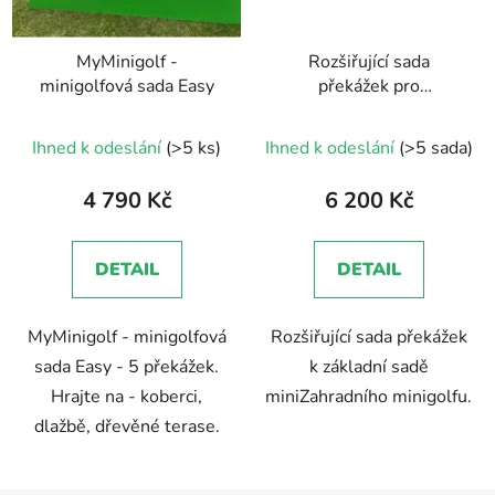
MyMinigolf -
Rozšiřující sada
minigolfová sada Easy
překážek pro
miniZahradní minigolf
Průměrné
Ihned k odeslání
(>5 ks)
Ihned k odeslání
(>5 sada)
hodnocení
produktu
4 790 Kč
6 200 Kč
je
4,5
DETAIL
DETAIL
z
5
MyMinigolf - minigolfová
Rozšiřující sada překážek
hvězdiček.
sada Easy - 5 překážek.
k základní sadě
Hrajte na - koberci,
miniZahradního minigolfu.
dlažbě, dřevěné terase.