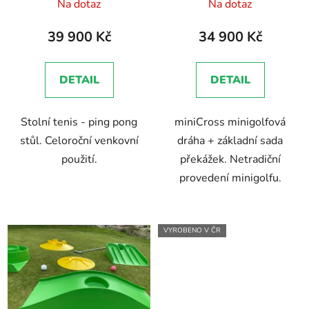
Na dotaz
Na dotaz
39 900 Kč
34 900 Kč
DETAIL
DETAIL
Stolní tenis - ping pong
miniCross minigolfová
stůl. Celoroční venkovní
dráha + základní sada
použití.
překážek. Netradiční
provedení minigolfu.
VYROBENO V ČR