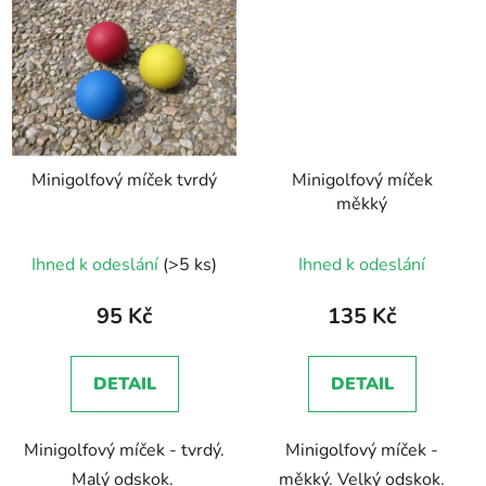
Minigolfový míček tvrdý
Minigolfový míček
měkký
Průměrné
Průměrné
Ihned k odeslání
(>5 ks)
Ihned k odeslání
hodnocení
hodnocení
produktu
produktu
95 Kč
135 Kč
je
je
5,0
5,0
DETAIL
DETAIL
z
z
5
5
Minigolfový míček - tvrdý.
Minigolfový míček -
hvězdiček.
hvězdiček.
Malý odskok.
měkký. Velký odskok.