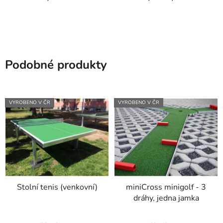
Podobné produkty
VYROBENO V ČR
VYROBENO V ČR
Stolní tenis (venkovní)
miniCross minigolf - 3
dráhy, jedna jamka