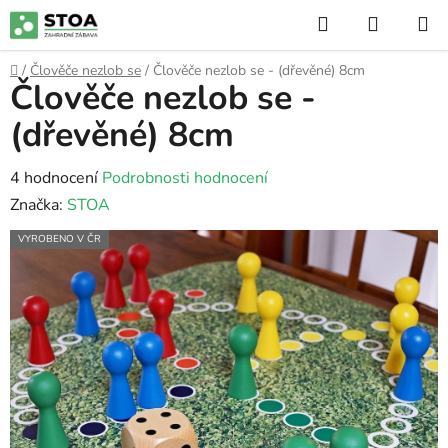
Přejít
Hledat
NÁKUP
na
KOŠÍK
obsah
Domů
/
Člověče nezlob se
/
Člověče nezlob se - (dřevěné) 8cm
Člověče nezlob se -
(dřevěné) 8cm
Průměrné
4 hodnocení
Podrobnosti hodnocení
hodnocení
Značka:
STOA
produktu
VYROBENO V ČR
je
5,0
z
5
hvězdiček.