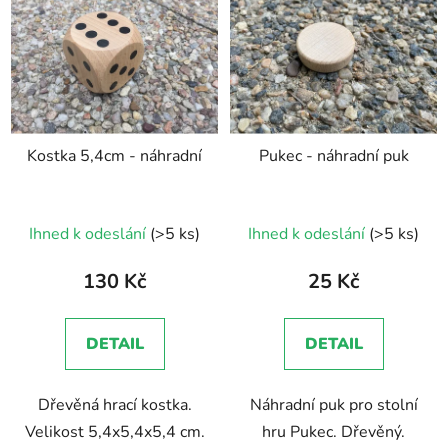
Kostka 5,4cm - náhradní
Pukec - náhradní puk
Průměrné
Ihned k odeslání
(>5 ks)
Ihned k odeslání
(>5 ks)
hodnocení
produktu
130 Kč
25 Kč
je
5,0
DETAIL
DETAIL
z
5
Dřevěná hrací kostka.
Náhradní puk pro stolní
hvězdiček.
Velikost 5,4x5,4x5,4 cm.
hru Pukec. Dřevěný.