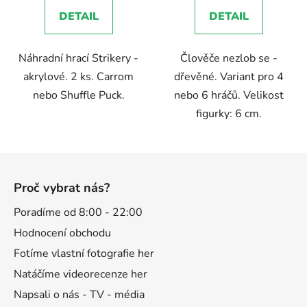
5,0
DETAIL
DETAIL
z
5
Náhradní hrací Strikery -
Člověče nezlob se -
hvězdiček.
akrylové. 2 ks. Carrom
dřevěné. Variant pro 4
nebo Shuffle Puck.
nebo 6 hráčů. Velikost
figurky: 6 cm.
Z
á
Proč vybrat nás?
p
a
Poradíme od 8:00 - 22:00
t
Hodnocení obchodu
í
Fotíme vlastní fotografie her
Natáčíme videorecenze her
Napsali o nás - TV - média