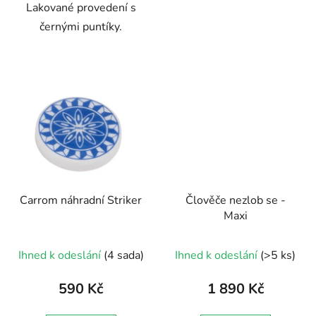
Lakované provedení s
černými puntíky.
Carrom náhradní Striker
Člověče nezlob se -
Maxi
Průměrné
Ihned k odeslání
(4 sada)
Ihned k odeslání
(>5 ks)
hodnocení
produktu
590 Kč
1 890 Kč
je