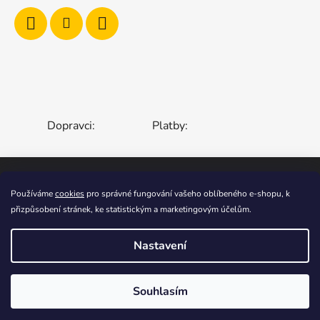
Dopravci:
Platby:
Používáme
cookies
pro správné fungování vašeho oblíbeného e-shopu, k
ČESKÁ REPUBLIKA
SLOVENSKO
přizpůsobení stránek, ke statistickým a marketingovým účelům.
MAĎARSKO
RUMUNSKO
POLSKO
EVROPSKÁ UNIE
Nastavení
Vytvořil Shoptet
Souhlasím
Copyright 2006-2026
STOA-Zahradní Zábava
.
Všechna práva vyhrazena.