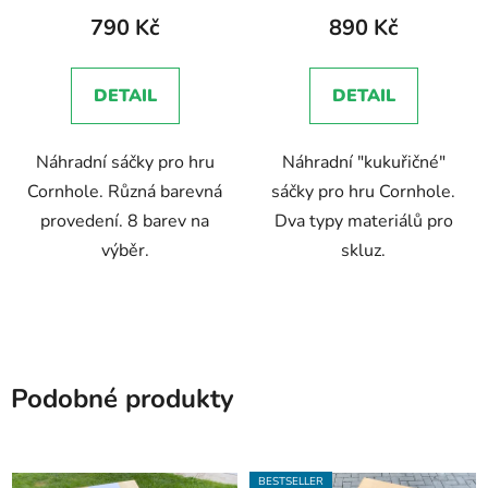
produktu
produktu
790 Kč
890 Kč
je
je
4,3
5,0
DETAIL
DETAIL
z
z
5
5
Náhradní sáčky pro hru
Náhradní "kukuřičné"
hvězdiček.
hvězdiček.
Cornhole. Různá barevná
sáčky pro hru Cornhole.
provedení. 8 barev na
Dva typy materiálů pro
výběr.
skluz.
Podobné produkty
BESTSELLER