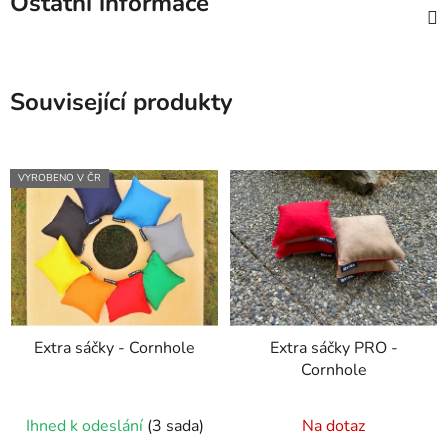
Ostatní informace
Související produkty
VYROBENO V ČR
Extra sáčky - Cornhole
Extra sáčky PRO -
Cornhole
Průměrné
Průměrné
Ihned k odeslání
(3 sada)
Na dotaz
hodnocení
hodnocení