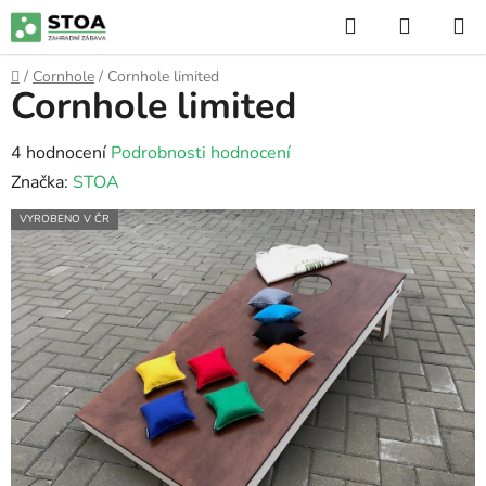
Přejít
Hledat
NÁKUP
na
KOŠÍK
obsah
Domů
/
Cornhole
/
Cornhole limited
Cornhole limited
Průměrné
4 hodnocení
Podrobnosti hodnocení
hodnocení
Značka:
STOA
produktu
VYROBENO V ČR
je
5,0
z
5
hvězdiček.