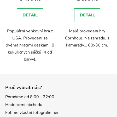
je
je
5,0
5,0
DETAIL
DETAIL
z
z
5
5
Populární venkovní hra z
Malé provedení hry
hvězdiček.
hvězdiček.
USA. Provedení se
Cornhole. Na zahradu, s
dvěma hracími deskami. 8
kamarády... 60x30 cm.
kukuřičných sáčků (4 od
barvy).
Z
á
Proč vybrat nás?
p
a
Poradíme od 8:00 - 22:00
t
Hodnocení obchodu
í
Fotíme vlastní fotografie her