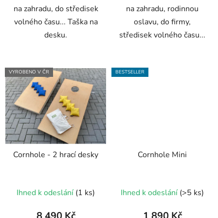
na zahradu, do středisek
na zahradu, rodinnou
volného času... Taška na
oslavu, do firmy,
desku.
středisek volného času...
VYROBENO V ČR
BESTSELLER
Cornhole - 2 hrací desky
Cornhole Mini
Průměrné
Průměrné
Ihned k odeslání
(1 ks)
Ihned k odeslání
(>5 ks)
hodnocení
hodnocení
produktu
produktu
8 490 Kč
1 890 Kč