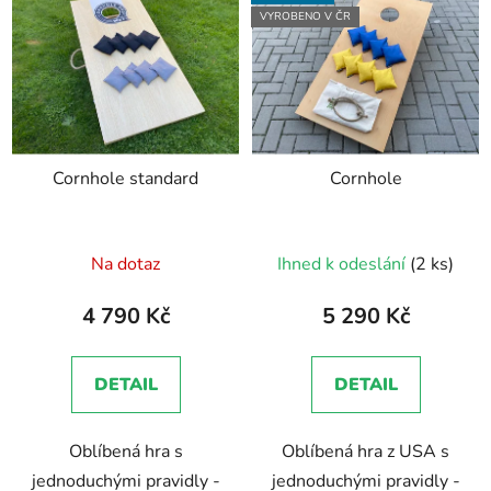
VYROBENO V ČR
Cornhole standard
Cornhole
Průměrné
Průměrné
Na dotaz
Ihned k odeslání
(2 ks)
hodnocení
hodnocení
produktu
produktu
4 790 Kč
5 290 Kč
je
je
5,0
5,0
DETAIL
DETAIL
z
z
5
5
Oblíbená hra s
Oblíbená hra z USA s
hvězdiček.
hvězdiček.
jednoduchými pravidly -
jednoduchými pravidly -