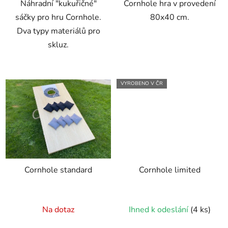
Náhradní "kukuřičné"
Cornhole hra v provedení
hvězdiček.
hvězdiček.
sáčky pro hru Cornhole.
80x40 cm.
Dva typy materiálů pro
skluz.
VYROBENO V ČR
Cornhole standard
Cornhole limited
Průměrné
Průměrné
Na dotaz
Ihned k odeslání
(4 ks)
hodnocení
hodnocení