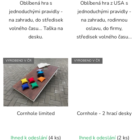
Oblíbená hra s
Oblíbená hra z USA s
hvězdiček.
hvězdiček.
jednoduchými pravidly -
jednoduchými pravidly -
na zahradu, do středisek
na zahradu, rodinnou
volného času... Taška na
oslavu, do firmy,
desku.
středisek volného času...
VYROBENO V ČR
VYROBENO V ČR
Cornhole limited
Cornhole - 2 hrací desky
Průměrné
Průměrné
Ihned k odeslání
(4 ks)
Ihned k odeslání
(2 ks)