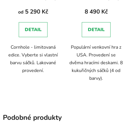
hodnocení
hodnocení
produktu
produktu
5 290 Kč
8 490 Kč
od
je
je
5,0
5,0
DETAIL
DETAIL
z
z
5
5
Cornhole - limitovaná
Populární venkovní hra z
hvězdiček.
hvězdiček.
edice. Vyberte si vlastní
USA. Provedení se
barvu sáčků. Lakované
dvěma hracími deskami. 8
provedení.
kukuřičných sáčků (4 od
barvy).
Podobné produkty