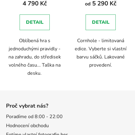
produktu
produktu
4 790 Kč
5 290 Kč
od
je
je
5,0
5,0
DETAIL
DETAIL
z
z
5
5
Oblíbená hra s
Cornhole - limitovaná
hvězdiček.
hvězdiček.
jednoduchými pravidly -
edice. Vyberte si vlastní
na zahradu, do středisek
barvu sáčků. Lakované
volného času... Taška na
provedení.
desku.
Z
á
Proč vybrat nás?
p
a
Poradíme od 8:00 - 22:00
t
Hodnocení obchodu
í
Fotíme vlastní fotografie her