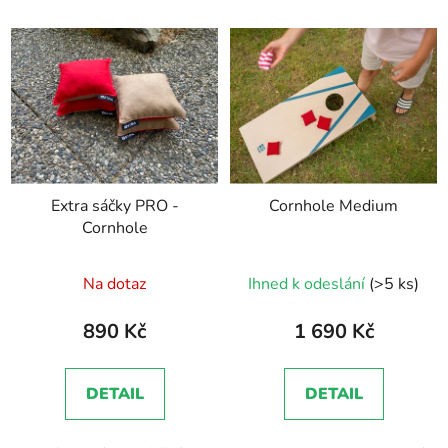
Extra sáčky PRO -
Cornhole Medium
Cornhole
Průměrné
Průměrné
Na dotaz
Ihned k odeslání
(>5 ks)
hodnocení
hodnocení
produktu
produktu
890 Kč
1 690 Kč
je
je
5,0
4,0
DETAIL
DETAIL
z
z
5
5