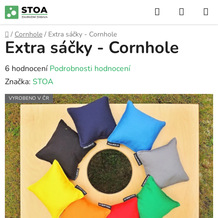
Přejít
Hledat
NÁKUP
na
KOŠÍK
obsah
Domů
/
Cornhole
/
Extra sáčky - Cornhole
Extra sáčky - Cornhole
Průměrné
6 hodnocení
Podrobnosti hodnocení
hodnocení
Značka:
STOA
produktu
VYROBENO V ČR
je
4,3
z
5
hvězdiček.