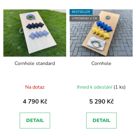
BESTSELLER
VYROBENO V ČR
Cornhole standard
Cornhole
Průměrné
Průměrné
Na dotaz
Ihned k odeslání
(1 ks)
hodnocení
hodnocení
produktu
produktu
4 790 Kč
5 290 Kč
je
je
5,0
5,0
DETAIL
DETAIL
z
z
5
5