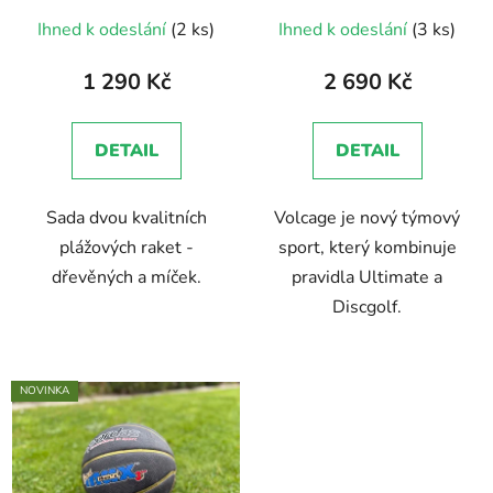
Průměrné
Ihned k odeslání
(2 ks)
Ihned k odeslání
(3 ks)
hodnocení
produktu
1 290 Kč
2 690 Kč
je
4,0
DETAIL
DETAIL
z
5
Sada dvou kvalitních
Volcage je nový týmový
hvězdiček.
plážových raket -
sport, který kombinuje
dřevěných a míček.
pravidla Ultimate a
Discgolf.
NOVINKA