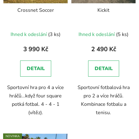
Crossnet Soccer
Kickit
Průměrné
Ihned k odeslání
(3 ks)
Ihned k odeslání
(5 ks)
hodnocení
produktu
3 990 Kč
2 490 Kč
je
5,0
DETAIL
DETAIL
z
5
Sportovní hra pro 4 a více
Sportovní fotbalová hra
hvězdiček.
hráčů...když four square
pro 2 a více hráčů.
potká fotbal. 4 - 4 - 1
Kombinace fotbalu a
(vítěz).
tenisu.
NOVINKA