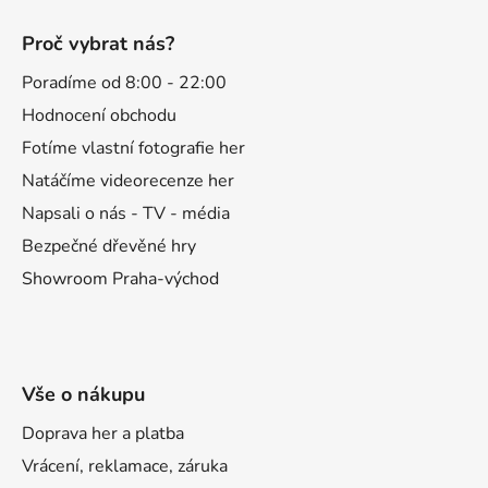
Z
á
Proč vybrat nás?
p
a
Poradíme od 8:00 - 22:00
t
Hodnocení obchodu
í
Fotíme vlastní fotografie her
Natáčíme videorecenze her
Napsali o nás - TV - média
Bezpečné dřevěné hry
Showroom Praha-východ
Vše o nákupu
Doprava her a platba
Vrácení, reklamace, záruka