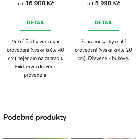
16 900 Kč
5 990 Kč
od
od
je
je
5,0
5,0
DETAIL
DETAIL
z
z
5
5
Velké šachy venkovní
Zahradní šachy malé
hvězdiček.
hvězdiček.
provedení (výška krále 40
provedení (výška krále 20
cm) nejenom na zahradu.
cm). Dřevěné - bukové.
Exkluzivní dřevěné
provedení.
Podobné produkty