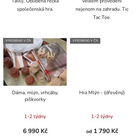
Tavli). Oblíbená řecká
velkém provedení
společenská hra.
nejenom na zahradu. Tic
Tac Toe.
VYROBENO V ČR
VYROBENO V ČR
Dáma, mlýn, vrhcáby,
Hra Mlýn - (dřevěný)
piškvorky
1-2 týdny
1-2 týdny
6 990 Kč
1 790 Kč
od