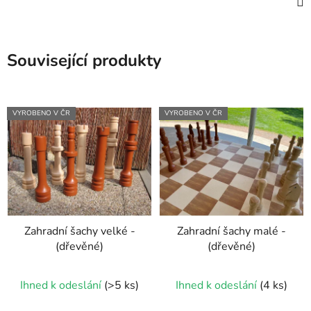
Související produkty
VYROBENO V ČR
VYROBENO V ČR
Zahradní šachy velké -
Zahradní šachy malé -
(dřevěné)
(dřevěné)
Průměrné
Průměrné
Ihned k odeslání
(>5 ks)
Ihned k odeslání
(4 ks)
hodnocení
hodnocení
produktu
produktu