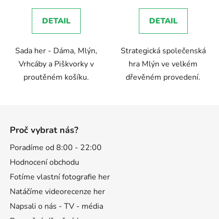
DETAIL
DETAIL
Sada her - Dáma, Mlýn,
Strategická společenská
Vrhcáby a Piškvorky v
hra Mlýn ve velkém
proutěném košíku.
dřevěném provedení.
Z
á
Proč vybrat nás?
p
a
Poradíme od 8:00 - 22:00
t
Hodnocení obchodu
í
Fotíme vlastní fotografie her
Natáčíme videorecenze her
Napsali o nás - TV - média