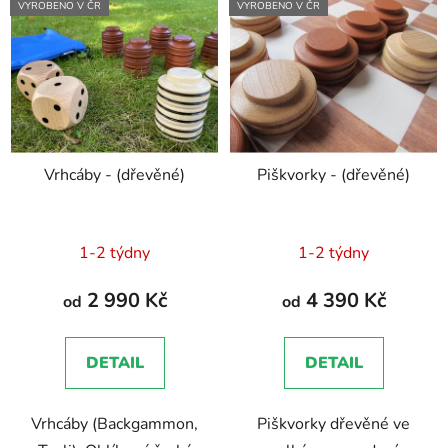
VYROBENO V ČR
VYROBENO V ČR
Vrhcáby - (dřevěné)
Piškvorky - (dřevěné)
1-2 týdny
1-2 týdny
2 990 Kč
4 390 Kč
od
od
DETAIL
DETAIL
Vrhcáby (Backgammon,
Piškvorky dřevěné ve