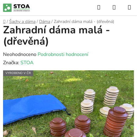
Přejít
Hledat
NÁKUP
na
KOŠÍK
obsah
Domů
/
Šachy a dáma
/
Dáma
/
Zahradní dáma malá - (dřevěná)
Zahradní dáma malá -
(dřevěná)
Průměrné
Neohodnoceno
Podrobnosti hodnocení
hodnocení
Značka:
STOA
produktu
VYROBENO V ČR
je
0,0
z
5
hvězdiček.