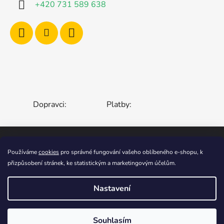
+420 731 589 638
Dopravci:
Platby:
Používáme
cookies
pro správné fungování vašeho oblíbeného e-shopu, k
ČESKÁ REPUBLIKA
SLOVENSKO
přizpůsobení stránek, ke statistickým a marketingovým účelům.
MAĎARSKO
RUMUNSKO
POLSKO
EVROPSKÁ UNIE
Nastavení
Vytvořil Shoptet
Souhlasím
Copyright 2006-2026
STOA-Zahradní Zábava
.