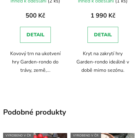
Ihned k odeslání
(2 ks)
Ihned k odeslání
(1 ks)
500 Kč
1 990 Kč
DETAIL
DETAIL
Kovový trn na ukotvení
Kryt na zakrytí hry
hry Garden-rondo do
Garden-rondo ideálně v
trávy, země,...
době mimo sezónu.
Podobné produkty
VYROBENO V ČR
VYROBENO V ČR