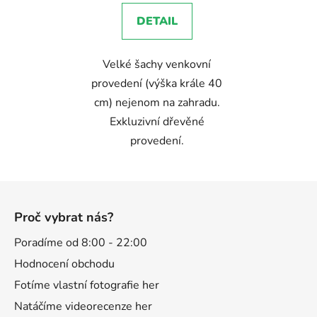
5,0
DETAIL
z
5
Velké šachy venkovní
hvězdiček.
provedení (výška krále 40
cm) nejenom na zahradu.
Exkluzivní dřevěné
provedení.
Z
á
Proč vybrat nás?
p
a
Poradíme od 8:00 - 22:00
t
Hodnocení obchodu
í
Fotíme vlastní fotografie her
Natáčíme videorecenze her