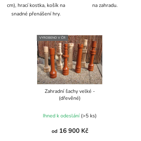
cm), hrací kostka, košík na
na zahradu.
snadné přenášení hry.
VYROBENO V ČR
Zahradní šachy velké -
(dřevěné)
Průměrné
Ihned k odeslání
(>5 ks)
hodnocení
produktu
16 900 Kč
od
je