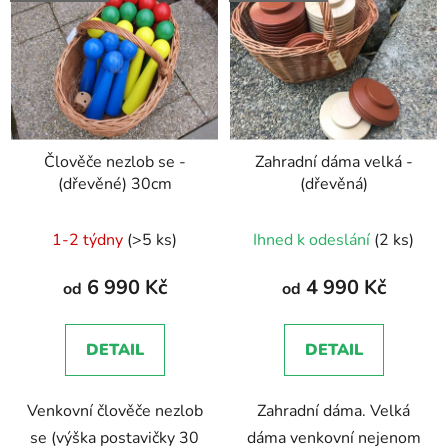
Člověče nezlob se -
Zahradní dáma velká -
(dřevěné) 30cm
(dřevěná)
Průměrné
1-2 týdny
(>5 ks)
Ihned k odeslání
(2 ks)
hodnocení
produktu
6 990 Kč
4 990 Kč
od
od
je
5,0
DETAIL
DETAIL
z
5
Venkovní člověče nezlob
Zahradní dáma. Velká
hvězdiček.
se (výška postavičky 30
dáma venkovní nejenom