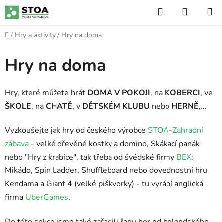
Přejít
Hledat
NÁKUP
na
KOŠÍK
obsah
Domů
/
Hry a aktivity
/
Hry na doma
Hry na doma
Hry, které můžete hrát
DOMA V POKOJI
, na
KOBERCI
, ve
ŠKOLE
, na
CHATĚ
, v
DĚTSKÉM KLUBU
nebo
HERNĚ
,...
Vyzkoušejte jak hry od českého výrobce
STOA-Zahradní
zábava
- velké dřevěné kostky a domino, Skákací panák
nebo "Hry z krabice", tak třeba od švédské firmy
BEX
:
Mikádo, Spin Ladder, Shuffleboard nebo dovednostní hru
Kendama a Giant 4 (velké piškvorky) - tu vyrábí anglická
firma
UberGames
.
Do této sekce jsme také zařadili řadu her od holandského