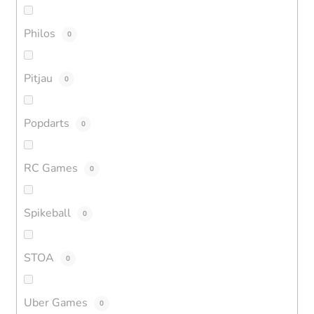
Philos
0
Pitjau
0
Popdarts
0
RC Games
0
Spikeball
0
STOA
0
Uber Games
0