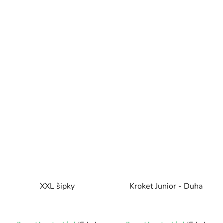
XXL šipky
Kroket Junior - Duha
Průměrné
Průměrné