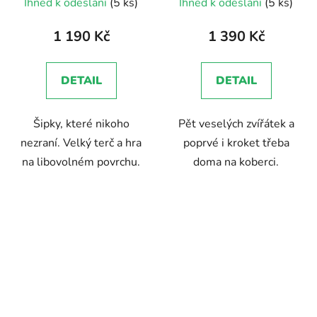
Ihned k odeslání
(5 ks)
Ihned k odeslání
(5 ks)
hodnocení
hodnocení
produktu
produktu
1 190 Kč
1 390 Kč
je
je
3,0
4,7
DETAIL
DETAIL
z
z
5
5
Šipky, které nikoho
Pět veselých zvířátek a
hvězdiček.
hvězdiček.
nezraní. Velký terč a hra
poprvé i kroket třeba
na libovolném povrchu.
doma na koberci.