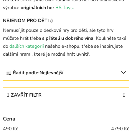
výrobce
originálních her
BS Toys
.
NEJENOM PRO DĚTI :)
Nemusí jít pouze o deskové hry pro děti, ale tyto hry
můžete hrát třeba
s přáteli u dobrého vína
. Koukněte také
do
dalších kategorií
našeho e-shopu, třeba se inspirujete
dalšími hrami, které je možné hrát uvnitř.
Ř
Řadit podle:
Nejlevnější
a
z
e
ZAVŘÍT FILTR
n
í
p
Cena
r
o
490
Kč
4790
Kč