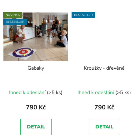
NOVINKA
BESTSELLER
BESTSELLER
Gabaky
Kroužky - dřevěné
Průměrné
Průměrné
Ihned k odeslání
(>5 ks)
Ihned k odeslání
(>5 ks)
hodnocení
hodnocení
produktu
produktu
790 Kč
790 Kč
je
je
5,0
5,0
DETAIL
DETAIL
z
z
5
5