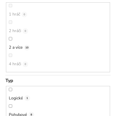
1 hráč
0
2 hráči
0
2 a více
10
4 hráči
0
Typ
Logické
1
Pohybové
8