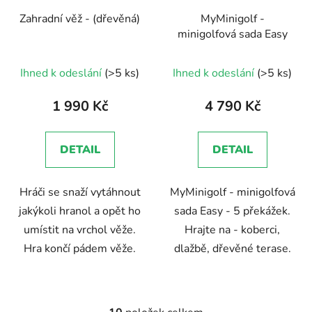
Zahradní věž - (dřevěná)
MyMinigolf -
minigolfová sada Easy
Průměrné
Průměrné
Ihned k odeslání
(>5 ks)
Ihned k odeslání
(>5 ks)
hodnocení
hodnocení
produktu
produktu
1 990 Kč
4 790 Kč
je
je
5,0
4,5
DETAIL
DETAIL
z
z
5
5
Hráči se snaží vytáhnout
MyMinigolf - minigolfová
hvězdiček.
hvězdiček.
jakýkoli hranol a opět ho
sada Easy - 5 překážek.
umístit na vrchol věže.
Hrajte na - koberci,
Hra končí pádem věže.
dlažbě, dřevěné terase.