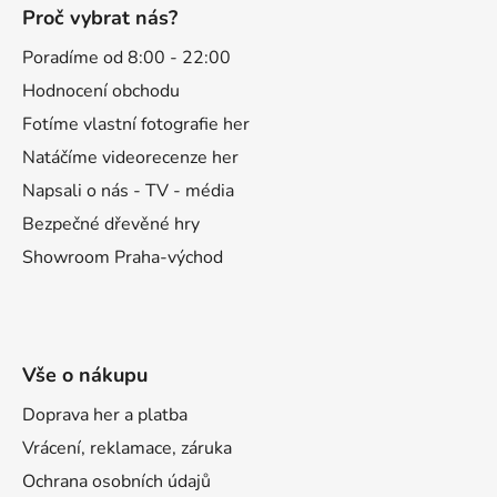
á
Proč vybrat nás?
p
a
Poradíme od 8:00 - 22:00
t
Hodnocení obchodu
í
Fotíme vlastní fotografie her
Natáčíme videorecenze her
Napsali o nás - TV - média
Bezpečné dřevěné hry
Showroom Praha-východ
Vše o nákupu
Doprava her a platba
Vrácení, reklamace, záruka
Ochrana osobních údajů