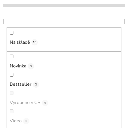
d
u
k
t
ů
Na skladě
10
Novinka
3
Bestseller
2
Vyrobeno v ČR
0
Video
0