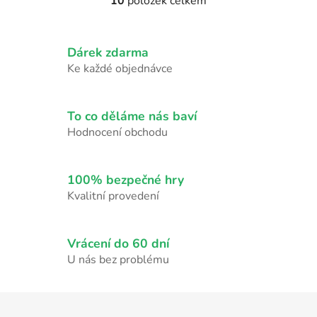
10
položek celkem
O
v
l
Dárek zdarma
á
d
Ke každé objednávce
a
c
í
To co děláme nás baví
p
Hodnocení obchodu
r
v
k
100% bezpečné hry
y
Kvalitní provedení
v
ý
p
Vrácení do 60 dní
i
U nás bez problému
s
u
Z