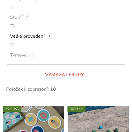
Stolní
0
Velké provedení
1
Týmové
0
VYMAZAT FILTRY
Položek k zobrazení:
10
V
NOVINKA
NOVINKA
ý
p
i