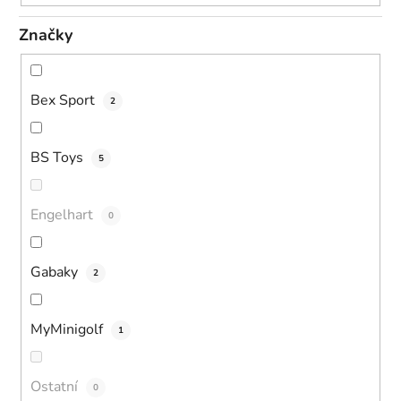
Značky
Bex Sport
2
BS Toys
5
Engelhart
0
Gabaky
2
MyMinigolf
1
Ostatní
0