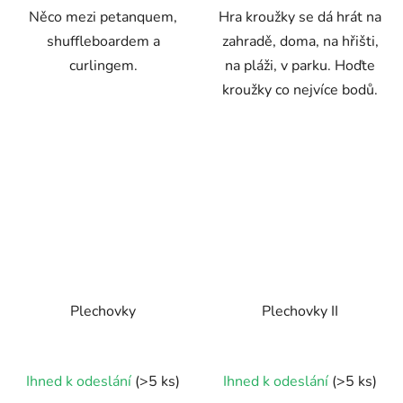
Něco mezi petanquem,
Hra kroužky se dá hrát na
hvězdiček.
hvězdiček.
shuffleboardem a
zahradě, doma, na hřišti,
curlingem.
na pláži, v parku. Hoďte
kroužky co nejvíce bodů.
Plechovky
Plechovky II
Ihned k odeslání
(>5 ks)
Ihned k odeslání
(>5 ks)