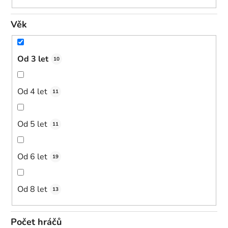
Věk
Od 3 let
10
Od 4 let
11
Od 5 let
11
Od 6 let
19
Od 8 let
13
Počet hráčů