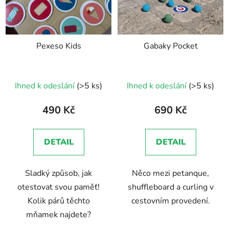
s
p
r
Pexeso Kids
Gabaky Pocket
o
d
u
Ihned k odeslání
(>5 ks)
Ihned k odeslání
(>5 ks)
k
t
490 Kč
690 Kč
ů
DETAIL
DETAIL
Sladký způsob, jak
Něco mezi petanque,
otestovat svou paměť!
shuffleboard a curling v
Kolik párů těchto
cestovním provedení.
mňamek najdete?