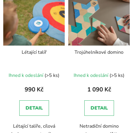
Létající talíř
Trojúhelníkové domino
Průměrné
Průměrné
Ihned k odeslání
(>5 ks)
Ihned k odeslání
(>5 ks)
hodnocení
hodnocení
produktu
produktu
990 Kč
1 090 Kč
je
je
5,0
5,0
DETAIL
DETAIL
z
z
5
5
Létající talíře, cílová
Netradiční domino
hvězdiček.
hvězdiček.