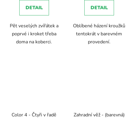
4,7
DETAIL
DETAIL
z
5
Pět veselých zvířátek a
Oblíbené házení kroužků
hvězdiček.
poprvé i kroket třeba
tentokrát v barevném
doma na koberci.
provedení.
Color 4 - Čtyři v řadě
Zahradní věž - (barevná)
Průměrné