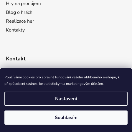
Hry na pronájem
Blog o hrách
Realizace her
Kontakty
Kontakt
info
@
zahradnizabava.cz
Používáme
cookies
pro správné fungování vašeho oblíbeného e-shopu, k
přizpůsobení stránek, ke statistickým a marketingovým účelům.
+420 731 589 638
Nastavení
Souhlasím