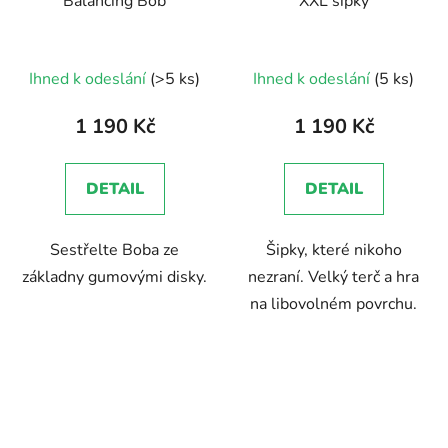
Balancing Bob
XXL šipky
Průměrné
Ihned k odeslání
(>5 ks)
Ihned k odeslání
(5 ks)
hodnocení
produktu
1 190 Kč
1 190 Kč
je
3,0
DETAIL
DETAIL
z
5
Sestřelte Boba ze
Šipky, které nikoho
hvězdiček.
základny gumovými disky.
nezraní. Velký terč a hra
na libovolném povrchu.