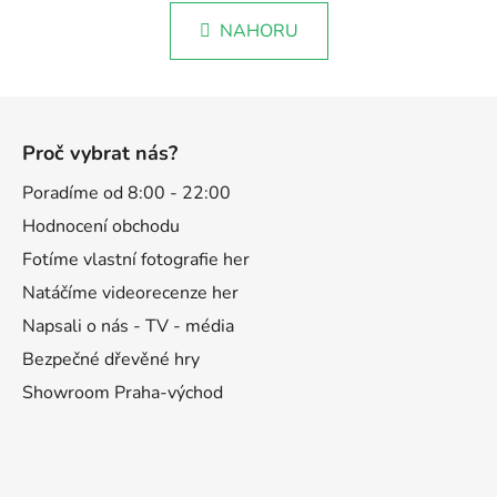
n
l
k
NAHORU
á
o
d
v
a
á
Z
c
n
á
í
í
Proč vybrat nás?
p
p
r
a
Poradíme od 8:00 - 22:00
v
t
Hodnocení obchodu
k
í
y
Fotíme vlastní fotografie her
v
Natáčíme videorecenze her
ý
Napsali o nás - TV - média
p
i
Bezpečné dřevěné hry
s
Showroom Praha-východ
u