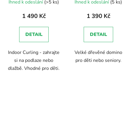
Ihned k odeslání
(>5 ks)
Ihned k odeslání
(5 ks)
hodnocení
produktu
1 490 Kč
1 390 Kč
je
5,0
DETAIL
DETAIL
z
5
Indoor Curling - zahrajte
Velké dřevěné domino
hvězdiček.
si na podlaze nebo
pro děti nebo seniory.
dlažbě. Vhodné pro děti.