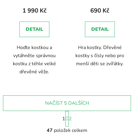
1 990 Kč
690 Kč
DETAIL
DETAIL
Hoďte kostkou a
Hra kostky. Dřevěné
vytáhněte správnou
kostky s čísly nebo pro
kostku z téhle velké
menší děti se zvířátky.
dřevěné věže.
NAČÍST 5 DALŠÍCH
S
1
t
2
r
O
á
47
položek celkem
v