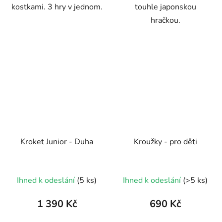
kostkami. 3 hry v jednom.
touhle japonskou
hračkou.
Kroket Junior - Duha
Kroužky - pro děti
Průměrné
Ihned k odeslání
(5 ks)
Ihned k odeslání
(>5 ks)
hodnocení
produktu
1 390 Kč
690 Kč
je