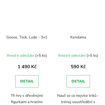
Goose, Tock, Ludo - 3v1
Kendama
Průměrné
Průměrné
Ihned k odeslání
(>5 ks)
Ihned k odeslání
(>5 ks)
hodnocení
hodnocení
produktu
produktu
1 490 Kč
590 Kč
je
je
5,0
5,0
DETAIL
DETAIL
z
z
5
5
Tři hry s dřevěnými
Nauč se co nejvíce triků -
hvězdiček.
hvězdiček.
figurkami a hracími
trénuj soustředění s