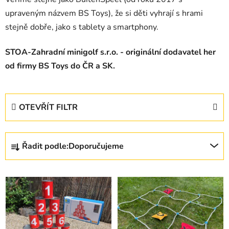
upraveným názvem BS Toys), že si děti vyhrají s hrami
stejně dobře, jako s tablety a smartphony.
STOA-Zahradní minigolf s.r.o. - originální dodavatel her
od firmy BS Toys do ČR a SK.
OTEVŘÍT FILTR
Ř
Řadit podle:
Doporučujeme
a
z
V
e
ý
n
p
í
i
p