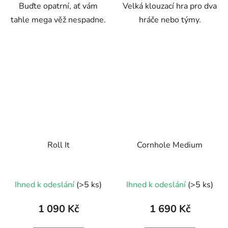
Buďte opatrní, ať vám
Velká klouzací hra pro dva
hvězdiček.
tahle mega věž nespadne.
hráče nebo týmy.
Roll It
Cornhole Medium
Průměrné
Ihned k odeslání
(>5 ks)
Ihned k odeslání
(>5 ks)
hodnocení
produktu
1 090 Kč
1 690 Kč
je