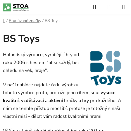
Přejít
Hledat
NÁKUP
na
KOŠÍK
obsah
Domů
/
Prodávané značky
/
BS Toys
BS Toys
Holandský výrobce, vyrábějící hry od
roku 2006 s heslem "ať si každý, bez
ohledu na věk, hraje".
V naší nabídce najdete řadu výrobku
tohoto výrobce proto, protože jeho cílem jsou:
vysoce
kvalitní
,
vzdělávací
a
aktivní
hračky a hry pro každého. A
nám se tenhle přístup moc líbí, protože je totožný s naší
vlastní misí - dělat vám radost kvalitními hrami.
Věříme stejně jako BuitenSpeel (od roku 2017 s