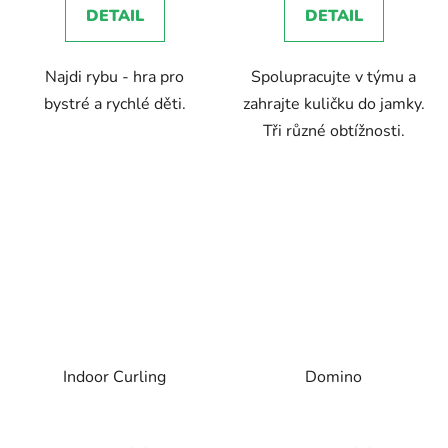
DETAIL
DETAIL
z
5
Najdi rybu - hra pro
Spolupracujte v týmu a
hvězdiček.
bystré a rychlé děti.
zahrajte kuličku do jamky.
Tři různé obtížnosti.
Indoor Curling
Domino
Průměrné