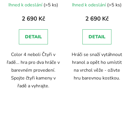
Ihned k odeslání
(>5 ks)
Ihned k odeslání
(>5 ks)
hodnocení
produktu
2 690 Kč
2 690 Kč
je
5,0
DETAIL
DETAIL
z
5
Color 4 neboli Čtyři v
Hráči se snaží vytáhnout
hvězdiček.
řadě... hra pro dva hráče v
hranol a opět ho umístit
barevném provedení.
na vrchol věže - oživte
Spojte čtyři kameny v
hru barevnou kostkou.
řadě a vyhrajte.