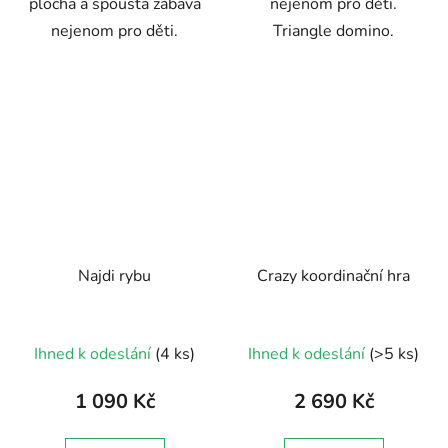
plocha a spousta zábava
nejenom pro děti.
nejenom pro děti.
Triangle domino.
Najdi rybu
Crazy koordinační hra
Průměrné
Ihned k odeslání
(4 ks)
Ihned k odeslání
(>5 ks)
hodnocení
produktu
1 090 Kč
2 690 Kč
je
5,0