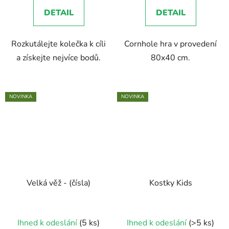
4,0
DETAIL
DETAIL
z
5
Rozkutálejte kolečka k cíli
Cornhole hra v provedení
hvězdiček.
a získejte nejvíce bodů.
80x40 cm.
NOVINKA
NOVINKA
Velká věž - (čísla)
Kostky Kids
Ihned k odeslání
(5 ks)
Ihned k odeslání
(>5 ks)