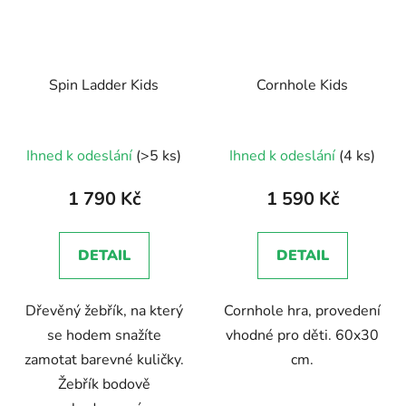
Spin Ladder Kids
Cornhole Kids
Průměrné
Průměrné
Ihned k odeslání
(>5 ks)
Ihned k odeslání
(4 ks)
hodnocení
hodnocení
produktu
produktu
1 790 Kč
1 590 Kč
je
je
5,0
5,0
DETAIL
DETAIL
z
z
5
5
Dřevěný žebřík, na který
Cornhole hra, provedení
hvězdiček.
hvězdiček.
se hodem snažíte
vhodné pro děti. 60x30
zamotat barevné kuličky.
cm.
Žebřík bodově