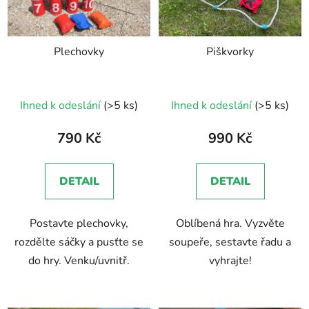
s
r
p
o
r
d
Plechovky
Piškvorky
o
u
d
k
u
t
Ihned k odeslání
(>5 ks)
Ihned k odeslání
(>5 ks)
k
ů
t
790 Kč
990 Kč
ů
DETAIL
DETAIL
Postavte plechovky,
Oblíbená hra. Vyzvěte
rozdělte sáčky a pusťte se
soupeře, sestavte řadu a
do hry. Venku/uvnitř.
vyhrajte!