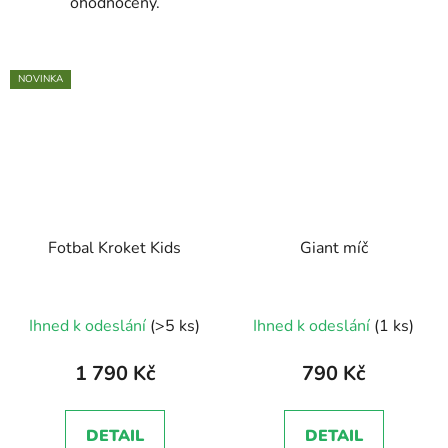
ohodnocený.
NOVINKA
Fotbal Kroket Kids
Giant míč
Průměrné
Průměrné
Ihned k odeslání
(>5 ks)
Ihned k odeslání
(1 ks)
hodnocení
hodnocení
produktu
produktu
1 790 Kč
790 Kč
je
je
5,0
5,0
DETAIL
DETAIL
z
z