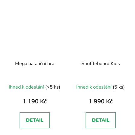
Mega balanční hra
Shuffleboard Kids
Průměrné
Ihned k odeslání
(>5 ks)
Ihned k odeslání
(5 ks)
hodnocení
produktu
1 190 Kč
1 990 Kč
je
5,0
DETAIL
DETAIL
z
5