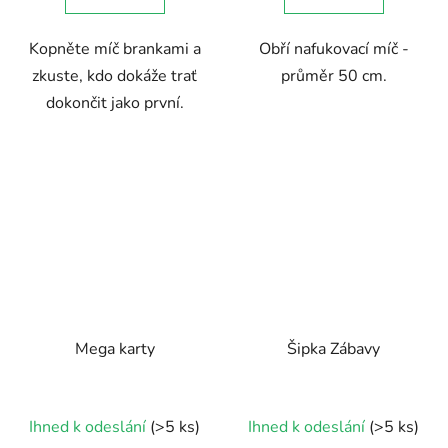
5
5
Kopněte míč brankami a
Obří nafukovací míč -
hvězdiček.
hvězdiček.
zkuste, kdo dokáže trať
průměr 50 cm.
dokončit jako první.
Mega karty
Šipka Zábavy
Ihned k odeslání
(>5 ks)
Ihned k odeslání
(>5 ks)