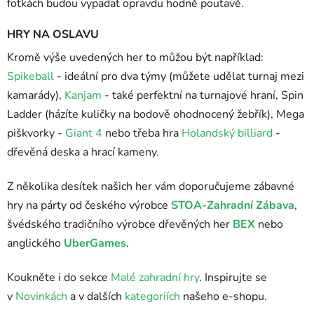
fotkách budou vypadat opravdu hodně poutavě.
HRY NA OSLAVU
Kromě výše uvedených her to můžou být například:
Spikeball
- ideální pro dva týmy (můžete udělat turnaj mezi
kamarády),
Kanjam
- také perfektní na turnajové hraní, Spin
Ladder (házíte kuličky na bodově ohodnocený žebřík), Mega
piškvorky -
Giant 4
nebo třeba hra
Holandský billiard
-
dřevěná deska a hrací kameny.
Z několika desítek našich her vám doporučujeme zábavné
hry na párty od českého výrobce
STOA-Zahradní Zábava
,
švédského tradičního výrobce dřevěných her
BEX
nebo
anglického
UberGames
.
Koukněte i do sekce
Malé zahradní hry
. Inspirujte se
v
Novinkách
a v dalších
kategoriích
našeho e-shopu.