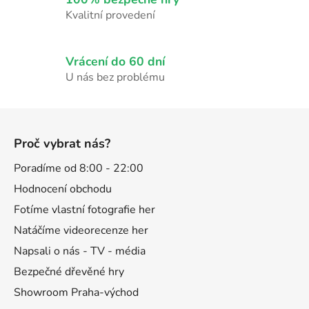
y
Kvalitní provedení
v
ý
p
Vrácení do 60 dní
i
U nás bez problému
s
u
Z
á
Proč vybrat nás?
p
a
Poradíme od 8:00 - 22:00
t
Hodnocení obchodu
í
Fotíme vlastní fotografie her
Natáčíme videorecenze her
Napsali o nás - TV - média
Bezpečné dřevěné hry
Showroom Praha-východ