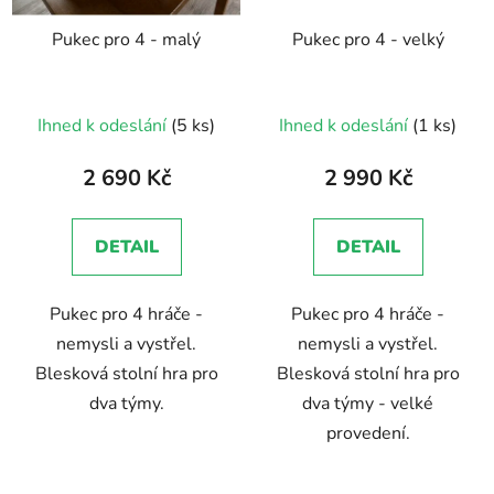
Pukec pro 4 - malý
Pukec pro 4 - velký
Průměrné
Ihned k odeslání
(5 ks)
Ihned k odeslání
(1 ks)
hodnocení
produktu
2 690 Kč
2 990 Kč
je
5,0
DETAIL
DETAIL
z
5
Pukec pro 4 hráče -
Pukec pro 4 hráče -
hvězdiček.
nemysli a vystřel.
nemysli a vystřel.
Blesková stolní hra pro
Blesková stolní hra pro
dva týmy.
dva týmy - velké
provedení.