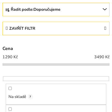
Ř
Řadit podle:
Doporučujeme
a
z
e
ZAVŘÍT FILTR
n
í
p
Cena
r
o
1290
Kč
3490
Kč
d
u
k
t
ů
Na skladě
7