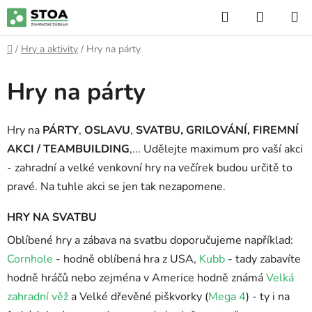
Přejít
Hledat
NÁKUP
na
KOŠÍK
obsah
Domů
/
Hry a aktivity
/
Hry na párty
Hry na párty
Hry na
PÁRTY
,
OSLAVU
,
SVATBU
, GRILOVÁNÍ,
FIREMNÍ
AKCI / TEAMBUILDING
,... Udělejte maximum pro vaší akci
- zahradní a velké venkovní hry na večírek budou určitě to
pravé. Na tuhle akci se jen tak nezapomene.
HRY NA SVATBU
Oblíbené hry a zábava na svatbu doporučujeme například:
Cornhole
- hodně oblíbená hra z USA,
Kubb
- tady zabavíte
hodně hráčů nebo zejména v Americe hodně známá
Velká
zahradní věž
a Velké dřevěné piškvorky (
Mega 4
) - ty i na