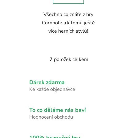
Všechno co znáte z hry
Cornhole a k tomu ještě
více herních stylů!
7
položek celkem
O
v
l
Dárek zdarma
á
d
Ke každé objednávce
a
c
í
To co děláme nás baví
p
Hodnocení obchodu
r
v
k
100% bezpečné hry