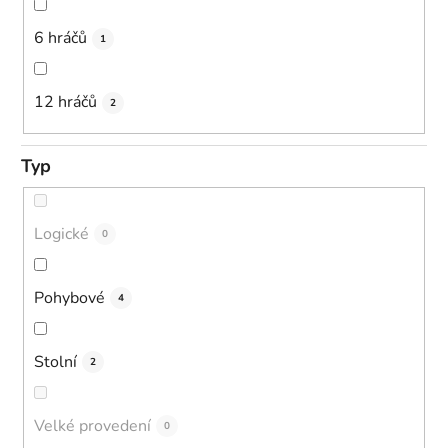
6 hráčů
1
12 hráčů
2
Typ
Logické
0
Pohybové
4
Stolní
2
Velké provedení
0