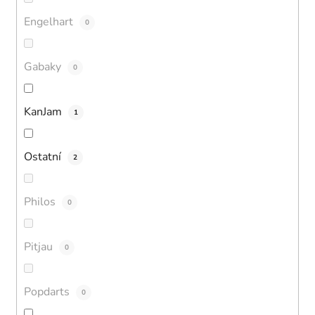
Engelhart
0
Gabaky
0
KanJam
1
Ostatní
2
Philos
0
Pitjau
0
Popdarts
0