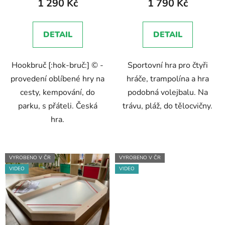
1 290 Kč
1 790 Kč
ů
je
je
5,0
5,0
DETAIL
DETAIL
z
z
5
5
Hookbruč [:hok-bruč:] © -
Sportovní hra pro čtyři
hvězdiček.
hvězdiček.
provedení oblíbené hry na
hráče, trampolína a hra
cesty, kempování, do
podobná volejbalu. Na
parku, s přáteli. Česká
trávu, pláž, do tělocvičny.
hra.
VYROBENO V ČR
VYROBENO V ČR
VIDEO
VIDEO