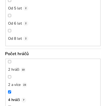
Od 5 let
2
Od 6 let
2
Od 8 let
2
Počet hráčů
2 hráči
10
2 a více
23
4 hráči
7