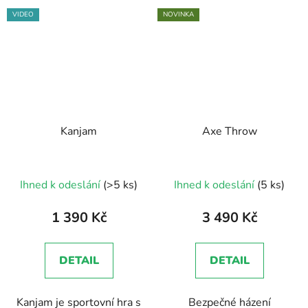
VIDEO
NOVINKA
Kanjam
Axe Throw
Průměrné
Ihned k odeslání
(>5 ks)
Ihned k odeslání
(5 ks)
hodnocení
produktu
1 390 Kč
3 490 Kč
je
5,0
DETAIL
DETAIL
z
5
Kanjam je sportovní hra s
Bezpečné házení
hvězdiček.