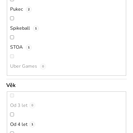
Pukec
2
Spikeball
1
STOA
1
Uber Games
0
Věk
Od 3 let
0
Od 4 let
1