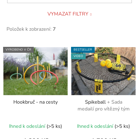
VYMAZAT FILTRY
Položek k zobrazení:
7
V
VYROBENO V ČR
BESTSELLER
ý
VIDEO
p
i
s
p
r
Hookbruč - na cesty
Spikeball
+ Sada
o
medailí pro vítězný tým
d
u
Průměrné
Průměrné
Ihned k odeslání
(>5 ks)
Ihned k odeslání
(>5 ks)
k
hodnocení
hodnocení
t
produktu
produktu