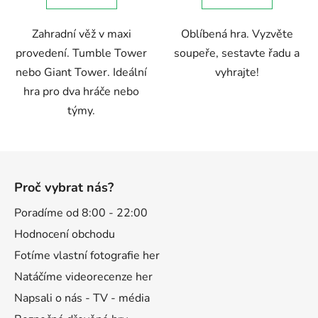
5
Zahradní věž v maxi
Oblíbená hra. Vyzvěte
hvězdiček.
provedení. Tumble Tower
soupeře, sestavte řadu a
nebo Giant Tower. Ideální
vyhrajte!
hra pro dva hráče nebo
týmy.
Z
á
Proč vybrat nás?
p
a
Poradíme od 8:00 - 22:00
t
Hodnocení obchodu
í
Fotíme vlastní fotografie her
Natáčíme videorecenze her
Napsali o nás - TV - média