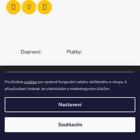
Dopravci:
Platby:
Používáme
cookies
pro správné fungování vašeho oblíbeného e-shopu, k
ČESKÁ REPUBLIKA
SLOVENSKO
přizpůsobení stránek, ke statistickým a marketingovým účelům.
MAĎARSKO
RUMUNSKO
POLSKO
EVROPSKÁ UNIE
Nastavení
Vytvořil Shoptet
Souhlasím
Copyright 2006-2026
STOA-Zahradní Zábava
.
Všechna práva vyhrazena.