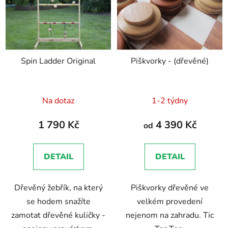
Spin Ladder Original
Piškvorky - (dřevěné)
Průměrné
Na dotaz
1-2 týdny
hodnocení
produktu
1 790 Kč
4 390 Kč
od
je
5,0
DETAIL
DETAIL
z
5
Dřevěný žebřík, na který
Piškvorky dřevěné ve
hvězdiček.
se hodem snažíte
velkém provedení
zamotat dřevěné kuličky -
nejenom na zahradu. Tic