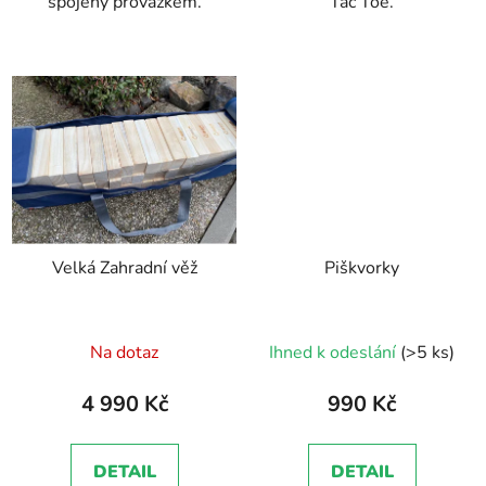
spojeny provázkem.
Tac Toe.
Velká Zahradní věž
Piškvorky
Průměrné
Na dotaz
Ihned k odeslání
(>5 ks)
hodnocení
produktu
4 990 Kč
990 Kč
je
5,0
DETAIL
DETAIL
z