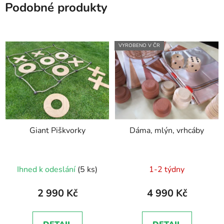
Podobné produkty
VYROBENO V ČR
Giant Piškvorky
Dáma, mlýn, vrhcáby
Ihned k odeslání
(5 ks)
1-2 týdny
2 990 Kč
4 990 Kč