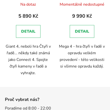
Průměrné
Na dotaz
Momentálně nedostupné
hodnocení
produktu
5 890 Kč
9 990 Kč
je
5,0
DETAIL
DETAIL
z
5
Giant 4, neboli hra Čtyři v
Mega 4 - hra čtyři v řadě v
hvězdiček.
řadě... někdy také známá
opravdu velkém
jako Connect 4. Spojte
provedení - této velikosti
čtyři kameny v řadě a
si všimne opravdu každý.
vyhrajte.
Z
á
Proč vybrat nás?
p
a
Poradíme od 8:00 - 22:00