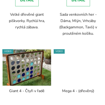
DETAIL
DETAIL
Velké dřevěné giant
Sada venkovních her -
piškvorky. Rychlá hra,
Dáma, Mlýn, Vrhcáby
rychlá zábava.
(Backgammon, Tavli) v
proutěném košíku.
VIDEO
VIDEO
Giant 4 - Čtyři v řadě
Mega 4 - (dřevěný)