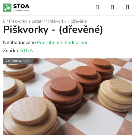
Přejít
Hledat
NÁKUP
na
KOŠÍK
obsah
Domů
/
Piškvorky a ostatní
/
Piškvorky - (dřevěné)
Piškvorky - (dřevěné)
Průměrné
Neohodnoceno
Podrobnosti hodnocení
hodnocení
Značka:
STOA
produktu
VYROBENO V ČR
je
0,0
z
5
hvězdiček.