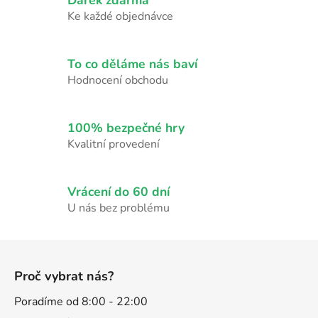
á
d
Ke každé objednávce
a
c
í
To co děláme nás baví
p
Hodnocení obchodu
r
v
k
100% bezpečné hry
y
Kvalitní provedení
v
ý
p
Vrácení do 60 dní
i
U nás bez problému
s
u
Z
á
Proč vybrat nás?
p
a
Poradíme od 8:00 - 22:00