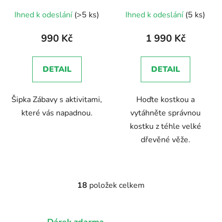
Ihned k odeslání
(>5 ks)
Ihned k odeslání
(5 ks)
990 Kč
1 990 Kč
DETAIL
DETAIL
Šipka Zábavy s aktivitami,
Hoďte kostkou a
které vás napadnou.
vytáhněte správnou
kostku z téhle velké
dřevěné věže.
18
položek celkem
O
v
l
Dárek zdarma