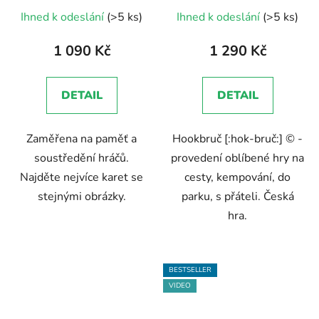
Průměrné
Ihned k odeslání
(>5 ks)
Ihned k odeslání
(>5 ks)
hodnocení
produktu
1 090 Kč
1 290 Kč
je
5,0
DETAIL
DETAIL
z
5
Zaměřena na paměť a
Hookbruč [:hok-bruč:] © -
hvězdiček.
soustředění hráčů.
provedení oblíbené hry na
Najděte nejvíce karet se
cesty, kempování, do
stejnými obrázky.
parku, s přáteli. Česká
hra.
BESTSELLER
VIDEO