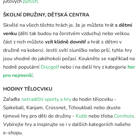
jutových
pytlích
.
ŠKOLNÍ DRUŽINY, DĚTSKÁ CENTRA
Skvělé na všech těchto hrách je, že je můžete hrát
s dětmi
venku
(děti tak budou na čerstvém vzduchu) nebo velkou
část z nich můžete
vzít klidně dovnitř
a hrát s dětmi v
družině na koberci. Jestli svítí sluníčko nebo prší, tyhle hry
jsou vhodné do jakéhokoli počasí. Koukněte se například na
hodně populární
Discgolf
nebo i na další hry z kategorie
her
pro nejmenší
.
HODINY TĚLOCVIKU
Zařaďte
netradiční sporty a hry
do hodin tělocviku -
Spikeball, Kanjam, Crossnet, Tchoukball nebo zkuste
týmové hry pro děti do družiny -
Kubb
nebo třeba
Cornhole
.
Vybírejte hry a inspirujte se i v dalších kategoriích našeho
e-shopu.