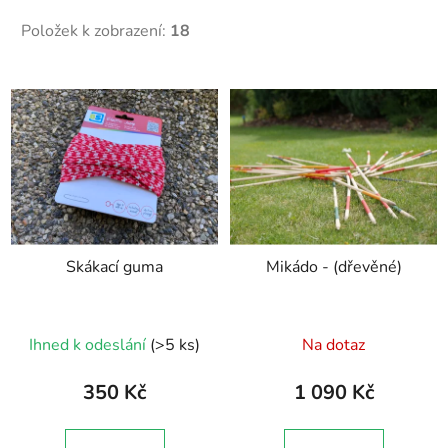
Položek k zobrazení:
18
V
ý
p
i
s
p
r
Skákací guma
Mikádo - (dřevěné)
o
d
u
Průměrné
Ihned k odeslání
(>5 ks)
Na dotaz
k
hodnocení
t
produktu
350 Kč
1 090 Kč
ů
je
5,0