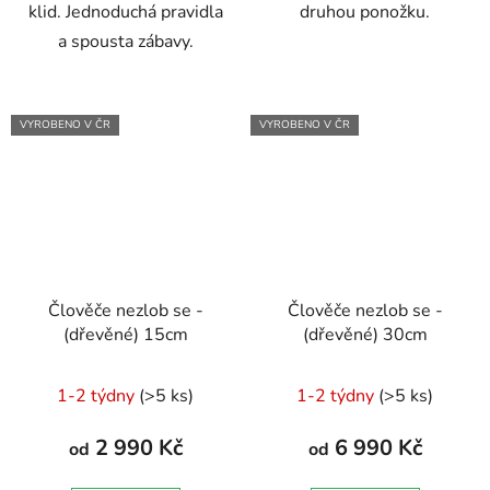
klid. Jednoduchá pravidla
druhou ponožku.
a spousta zábavy.
VYROBENO V ČR
VYROBENO V ČR
Člověče nezlob se -
Člověče nezlob se -
(dřevěné) 15cm
(dřevěné) 30cm
Průměrné
Průměrné
1-2 týdny
(>5 ks)
1-2 týdny
(>5 ks)
hodnocení
hodnocení
produktu
produktu
2 990 Kč
6 990 Kč
od
od
je
je