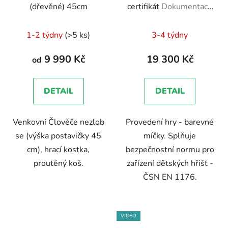
(dřevěné) 45cm
certifikát
Dokumentace
- EN 1176 - Technická
zpráva, Brožura, Školení
1-2 týdny
(>5 ks)
3-4 týdny
zaměstnanců
9 990 Kč
19 300 Kč
od
DETAIL
DETAIL
Venkovní Člověče nezlob
Provedení hry - barevné
se (výška postavičky 45
míčky. Splňuje
cm), hrací kostka,
bezpečnostní normu pro
proutěný koš.
zařízení dětských hřišť -
ČSN EN 1176.
VIDEO