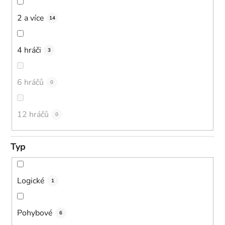
2 a více
14
4 hráči
3
6 hráčů
0
12 hráčů
0
Typ
Logické
1
Pohybové
6