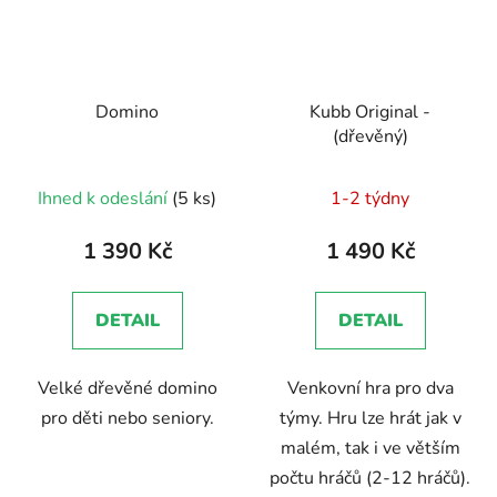
Domino
Kubb Original -
(dřevěný)
Průměrné
Průměrné
Ihned k odeslání
(5 ks)
1-2 týdny
hodnocení
hodnocení
produktu
produktu
1 390 Kč
1 490 Kč
je
je
5,0
5,0
DETAIL
DETAIL
z
z
5
5
Velké dřevěné domino
Venkovní hra pro dva
hvězdiček.
hvězdiček.
pro děti nebo seniory.
týmy. Hru lze hrát jak v
malém, tak i ve větším
počtu hráčů (2-12 hráčů).