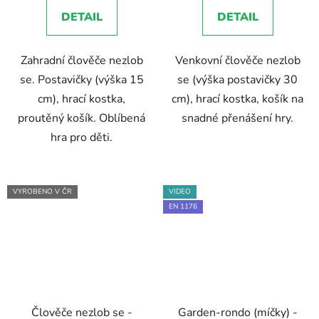
5,0
5,0
DETAIL
DETAIL
z
z
5
5
Zahradní člověče nezlob
Venkovní člověče nezlob
hvězdiček.
hvězdiček.
se. Postavičky (výška 15
se (výška postavičky 30
cm), hrací kostka,
cm), hrací kostka, košík na
proutěný košík. Oblíbená
snadné přenášení hry.
hra pro děti.
VYROBENO V ČR
VIDEO
EN 1176
Člověče nezlob se -
Garden-rondo (míčky) -