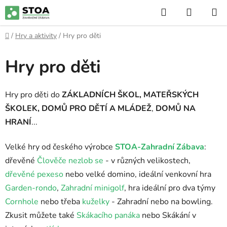
Přejít
Hledat
NÁKUP
na
KOŠÍK
obsah
Domů
/
Hry a aktivity
/
Hry pro děti
Hry pro děti
Hry pro děti do
ZÁKLADNÍCH ŠKOL, MATEŘSKÝCH
ŠKOLEK, DOMŮ PRO DĚTÍ A MLÁDEŽ
,
DOMŮ NA
HRANÍ
...
Velké hry od českého výrobce
STOA-Zahradní Zábava
:
dřevěné
Člověče nezlob se
- v různých velikostech,
dřevěné pexeso
nebo velké domino, ideální venkovní hra
Garden-rondo
,
Zahradní minigolf
, hra ideální pro dva týmy
Cornhole
nebo třeba
kuželky
- Zahradní nebo na bowling.
Zkusit můžete také
Skákacího panáka
nebo Skákání v