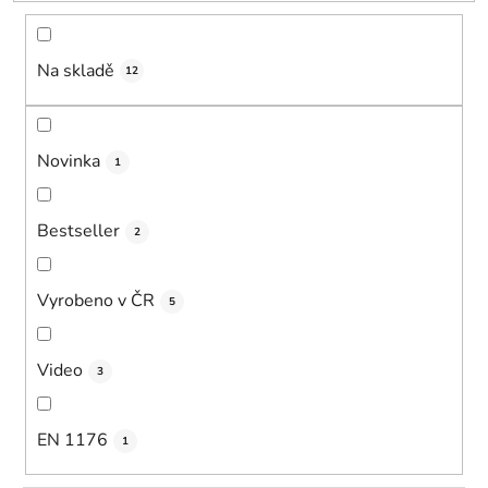
t
ů
Na skladě
12
Novinka
1
Bestseller
2
Vyrobeno v ČR
5
Video
3
EN 1176
1