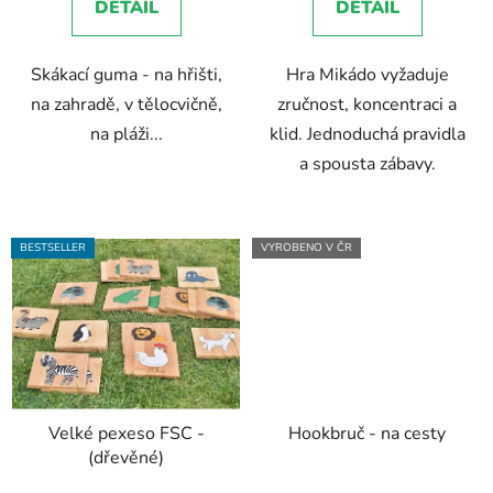
DETAIL
DETAIL
z
5
Skákací guma - na hřišti,
Hra Mikádo vyžaduje
hvězdiček.
na zahradě, v tělocvičně,
zručnost, koncentraci a
na pláži...
klid. Jednoduchá pravidla
a spousta zábavy.
BESTSELLER
VYROBENO V ČR
Velké pexeso FSC -
Hookbruč - na cesty
(dřevěné)