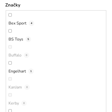
Značky
Bex Sport
4
BS Toys
5
Buffalo
0
Engelhart
1
KanJam
0
Kerby
0