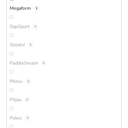
Megaform
1
OgoSport
0
Ostatní
0
PaddleSmash
0
Philos
0
Pitjau
0
Pukec
0