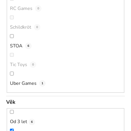
RC Games
0
Schildkröt
0
STOA
6
Tic Toys
0
Uber Games
1
Věk
Od 3 let
6