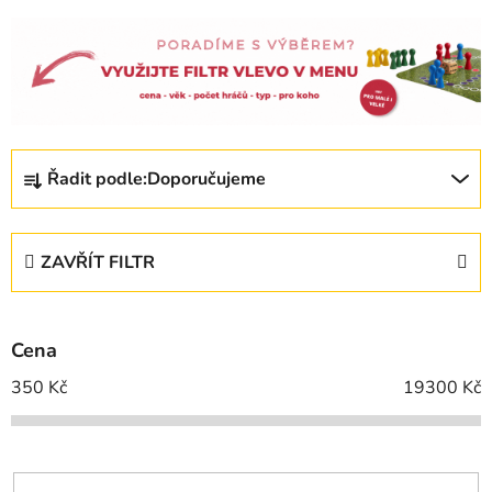
Ř
Řadit podle:
Doporučujeme
a
z
e
ZAVŘÍT FILTR
n
í
p
Cena
r
o
350
Kč
19300
Kč
d
u
k