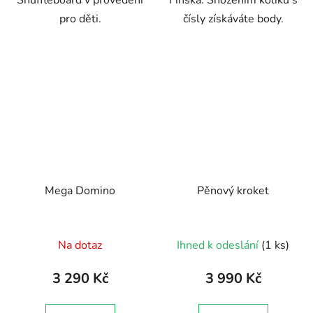
Shuffleboard v provedení
Finska. Shozením kolíku s
pro děti.
čísly získáváte body.
Mega Domino
Pěnový kroket
Na dotaz
Ihned k odeslání
(1 ks)
3 290 Kč
3 990 Kč