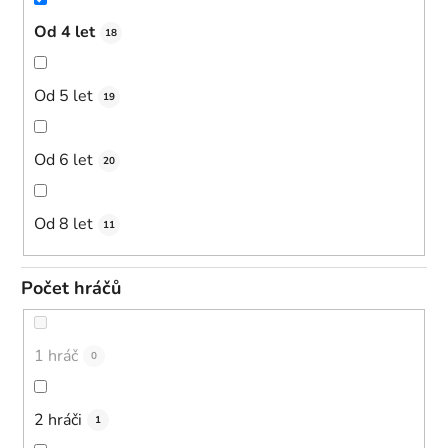
Od 4 let
18
Od 5 let
19
Od 6 let
20
Od 8 let
11
Počet hráčů
1 hráč
0
2 hráči
1