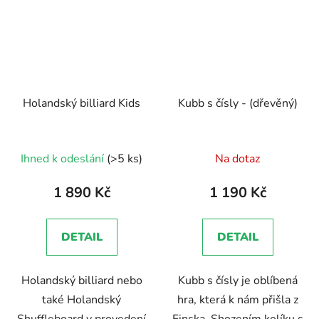
Holandský billiard Kids
Kubb s čísly - (dřevěný)
Průměrné
Ihned k odeslání
(>5 ks)
Na dotaz
hodnocení
produktu
1 890 Kč
1 190 Kč
je
5,0
DETAIL
DETAIL
z
5
Holandský billiard nebo
Kubb s čísly je oblíbená
hvězdiček.
také Holandský
hra, která k nám přišla z