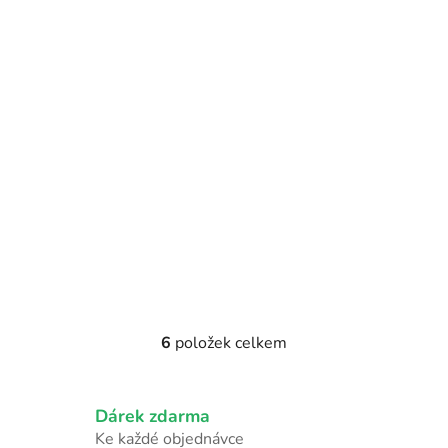
6
položek celkem
O
v
l
Dárek zdarma
á
d
Ke každé objednávce