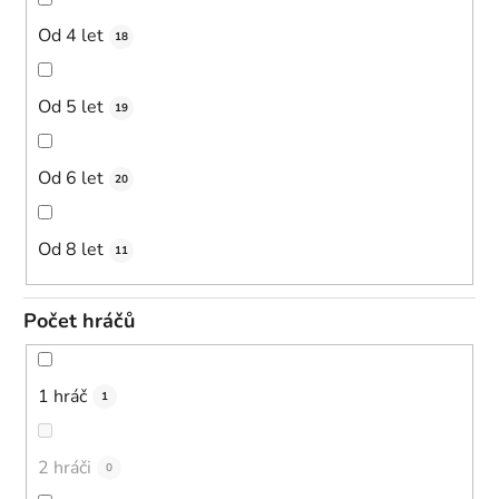
Od 4 let
18
Od 5 let
19
Od 6 let
20
Od 8 let
11
Počet hráčů
1 hráč
1
2 hráči
0