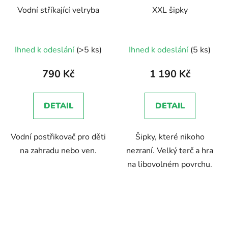
Vodní stříkající velryba
XXL šipky
Průměrné
Ihned k odeslání
(>5 ks)
Ihned k odeslání
(5 ks)
hodnocení
produktu
790 Kč
1 190 Kč
je
3,0
DETAIL
DETAIL
z
5
Vodní postřikovač pro děti
Šipky, které nikoho
hvězdiček.
na zahradu nebo ven.
nezraní. Velký terč a hra
na libovolném povrchu.