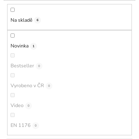
t
ů
Na skladě
6
Novinka
1
Bestseller
0
Vyrobeno v ČR
0
Video
0
EN 1176
0