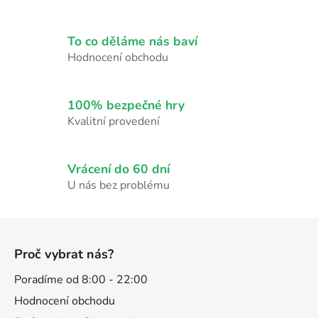
a
c
í
To co děláme nás baví
p
Hodnocení obchodu
r
v
k
100% bezpečné hry
y
Kvalitní provedení
v
ý
p
Vrácení do 60 dní
i
U nás bez problému
s
u
Z
á
Proč vybrat nás?
p
a
Poradíme od 8:00 - 22:00
t
Hodnocení obchodu