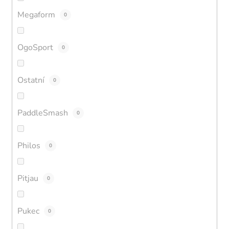
Megaform
0
OgoSport
0
Ostatní
0
PaddleSmash
0
Philos
0
Pitjau
0
Pukec
0