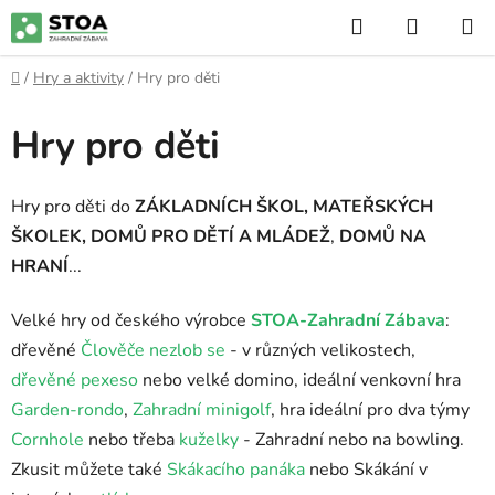
Přejít
Hledat
NÁKUP
na
KOŠÍK
obsah
Domů
/
Hry a aktivity
/
Hry pro děti
Hry pro děti
Hry pro děti do
ZÁKLADNÍCH ŠKOL, MATEŘSKÝCH
ŠKOLEK, DOMŮ PRO DĚTÍ A MLÁDEŽ
,
DOMŮ NA
HRANÍ
...
Velké hry od českého výrobce
STOA-Zahradní Zábava
:
dřevěné
Člověče nezlob se
- v různých velikostech,
dřevěné pexeso
nebo velké domino, ideální venkovní hra
Garden-rondo
,
Zahradní minigolf
, hra ideální pro dva týmy
Cornhole
nebo třeba
kuželky
- Zahradní nebo na bowling.
Zkusit můžete také
Skákacího panáka
nebo Skákání v