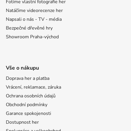
í
Fotíme vlastní fotografie her
Natáčíme videorecenze her
Napsali o nás - TV - média
Bezpečné dřevěné hry
Showroom Praha-východ
Vše o nákupu
Doprava her a platba
Vrácení, reklamace, záruka
Ochrana osobních údajů
Obchodní podmínky
Garance spokojenosti
Dostupnost her
Spolupráce a velkoobchod