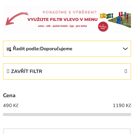
Ř
Řadit podle:
Doporučujeme
a
z
e
ZAVŘÍT FILTR
n
í
p
Cena
r
o
490
Kč
1190
Kč
d
u
k