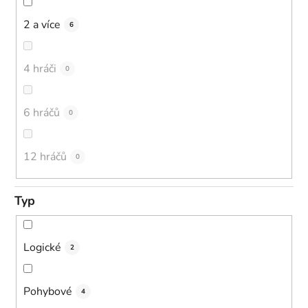
2 a více
6
4 hráči
0
6 hráčů
0
12 hráčů
0
Typ
Logické
2
Pohybové
4