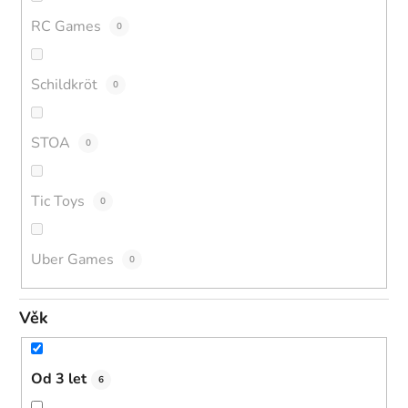
RC Games
0
Schildkröt
0
STOA
0
Tic Toys
0
Uber Games
0
Věk
Od 3 let
6