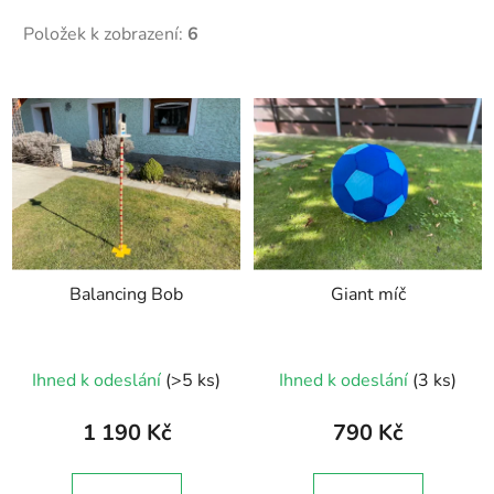
Položek k zobrazení:
6
V
ý
p
i
s
p
r
Balancing Bob
Giant míč
o
d
u
Průměrné
Ihned k odeslání
(>5 ks)
Ihned k odeslání
(3 ks)
k
hodnocení
t
produktu
1 190 Kč
790 Kč
ů
je
5,0