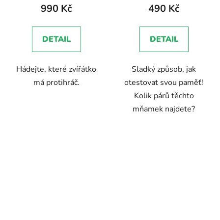
990 Kč
490 Kč
DETAIL
DETAIL
Hádejte, které zvířátko
Sladký způsob, jak
má protihráč.
otestovat svou paměť!
Kolik párů těchto
mňamek najdete?