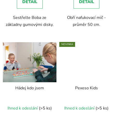
DETAIL
DETAIL
z
5
Sestřelte Boba ze
Obří nafukovací míč -
hvězdiček.
základny gumovými disky.
průměr 50 cm.
NOVINKA
Hádej kdo jsem
Pexeso Kids
Ihned k odeslání
(>5 ks)
Ihned k odeslání
(>5 ks)