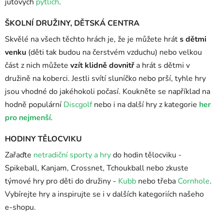
jutových
pytlích
.
ŠKOLNÍ DRUŽINY, DĚTSKÁ CENTRA
Skvělé na všech těchto hrách je, že je můžete hrát
s dětmi
venku
(děti tak budou na čerstvém vzduchu) nebo velkou
část z nich můžete
vzít klidně dovnitř
a hrát s dětmi v
družině na koberci. Jestli svítí sluníčko nebo prší, tyhle hry
jsou vhodné do jakéhokoli počasí. Koukněte se například na
hodně populární
Discgolf
nebo i na další hry z kategorie
her
pro nejmenší
.
HODINY TĚLOCVIKU
Zařaďte
netradiční sporty a hry
do hodin tělocviku -
Spikeball, Kanjam, Crossnet, Tchoukball nebo zkuste
týmové hry pro děti do družiny -
Kubb
nebo třeba
Cornhole
.
Vybírejte hry a inspirujte se i v dalších kategoriích našeho
e-shopu.