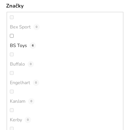
Značky
Bex Sport
0
BS Toys
6
Buffalo
0
Engelhart
0
KanJam
0
Kerby
0