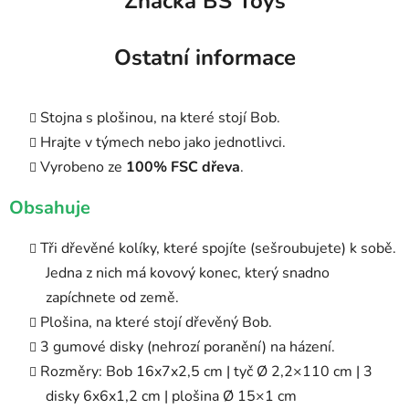
Značka
BS Toys
Ostatní informace
Stojna s plošinou, na které stojí Bob.
Hrajte v týmech nebo jako jednotlivci.
Vyrobeno ze
100% FSC dřeva
.
Obsahuje
Tři dřevěné kolíky, které spojíte (sešroubujete) k sobě.
Jedna z nich má kovový konec, který snadno
zapíchnete od země.
Plošina, na které stojí dřevěný Bob.
3 gumové disky (nehrozí poranění) na házení.
Rozměry: Bob 16x7x2,5 cm | tyč Ø 2,2×110 cm | 3
disky 6x6x1,2 cm | plošina Ø 15×1 cm