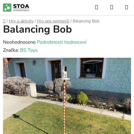
Přejít
Hledat
NÁKUP
na
KOŠÍK
obsah
Domů
/
Hry a aktivity
/
Hry pro nejmenší
/
Balancing Bob
Balancing Bob
P
o
s
Průměrné
Neohodnoceno
Podrobnosti hodnocení
t
hodnocení
Značka:
BS Toys
r
produktu
a
je
n
0,0
n
z
í
5
p
hvězdiček.
a
n
e
l