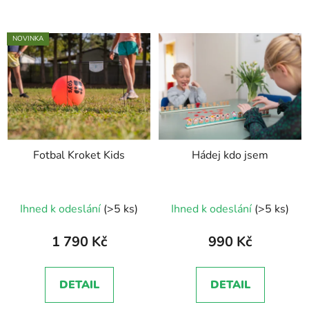
NOVINKA
Fotbal Kroket Kids
Hádej kdo jsem
Průměrné
Ihned k odeslání
(>5 ks)
Ihned k odeslání
(>5 ks)
hodnocení
produktu
1 790 Kč
990 Kč
je
5,0
DETAIL
DETAIL
z