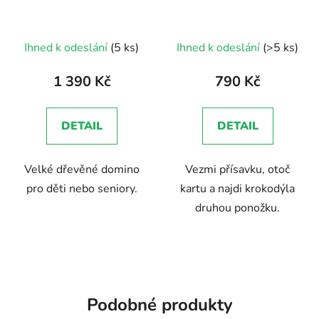
Průměrné
Ihned k odeslání
(5 ks)
Ihned k odeslání
(>5 ks)
hodnocení
produktu
1 390 Kč
790 Kč
je
5,0
DETAIL
DETAIL
z
5
Velké dřevěné domino
Vezmi přísavku, otoč
hvězdiček.
pro děti nebo seniory.
kartu a najdi krokodýla
druhou ponožku.
Podobné produkty