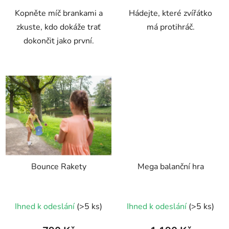
5
Kopněte míč brankami a
Hádejte, které zvířátko
hvězdiček.
zkuste, kdo dokáže trať
má protihráč.
dokončit jako první.
Bounce Rakety
Mega balanční hra
Průměrné
Ihned k odeslání
(>5 ks)
Ihned k odeslání
(>5 ks)
hodnocení
produktu