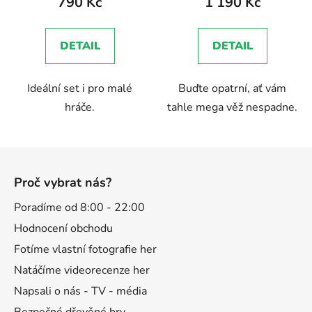
790 Kč
1 190 Kč
je
5,0
DETAIL
DETAIL
z
5
Ideální set i pro malé
Buďte opatrní, ať vám
hvězdiček.
hráče.
tahle mega věž nespadne.
Z
á
Proč vybrat nás?
p
a
Poradíme od 8:00 - 22:00
t
Hodnocení obchodu
í
Fotíme vlastní fotografie her
Natáčíme videorecenze her
Napsali o nás - TV - média
Bezpečné dřevěné hry