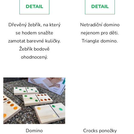
5,0
5,0
DETAIL
DETAIL
z
z
5
5
Dřevěný žebřík, na který
Netradiční domino
hvězdiček.
hvězdiček.
se hodem snažíte
nejenom pro děti.
zamotat barevné kuličky.
Triangle domino.
Žebřík bodově
ohodnocený.
Domino
Crocks ponožky