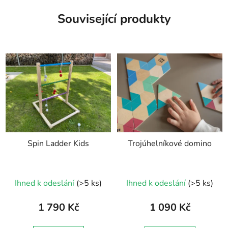
Související produkty
Spin Ladder Kids
Trojúhelníkové domino
Průměrné
Průměrné
Ihned k odeslání
(>5 ks)
Ihned k odeslání
(>5 ks)
hodnocení
hodnocení
produktu
produktu
1 790 Kč
1 090 Kč
je
je