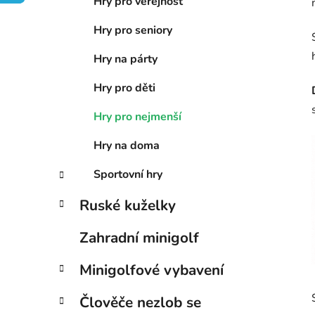
n
Hry pro veřejnost
í
Hry pro seniory
p
a
Hry na párty
n
Hry pro děti
e
l
Hry pro nejmenší
Hry na doma
Sportovní hry
Ruské kuželky
Zahradní minigolf
Minigolfové vybavení
Člověče nezlob se