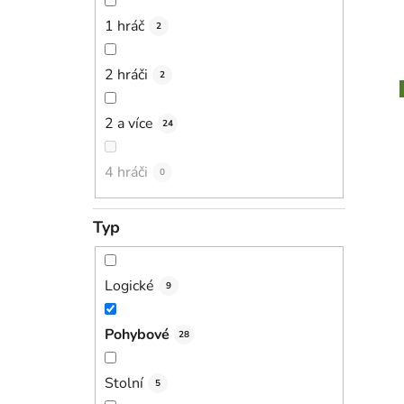
1 hráč
2
2 hráči
2
2 a více
24
4 hráči
0
Typ
Logické
9
Pohybové
28
Stolní
5