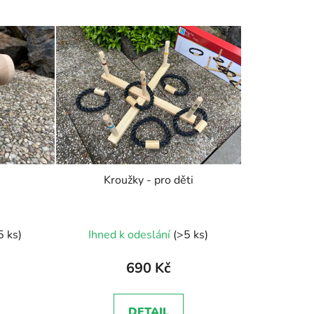
z
e
n
í
p
r
o
d
u
k
Kroužky - pro děti
t
ů
né
5 ks)
Ihned k odeslání
(>5 ks)
ení
tu
690 Kč
DETAIL