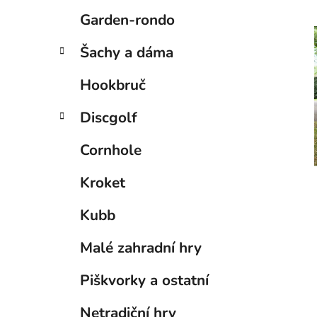
Garden-rondo
Šachy a dáma
i
Hookbruč
Discgolf
Cornhole
Kroket
Kubb
Malé zahradní hry
Piškvorky a ostatní
Netradiční hry