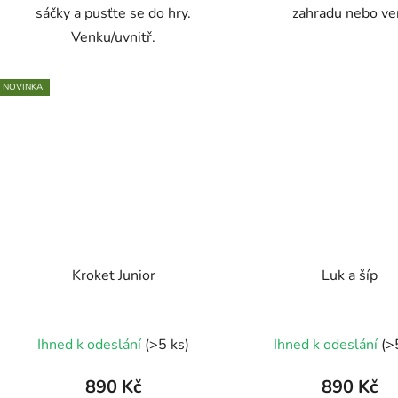
sáčky a pusťte se do hry.
zahradu nebo ve
Venku/uvnitř.
NOVINKA
Kroket Junior
Luk a šíp
Průměrné
Ihned k odeslání
(>5 ks)
Ihned k odeslání
(>
hodnocení
produktu
890 Kč
890 Kč