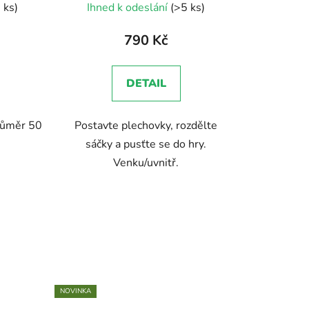
 ks)
Ihned k odeslání
(>5 ks)
ení
tu
790 Kč
DETAIL
průměr 50
Postavte plechovky, rozdělte
ek.
sáčky a pusťte se do hry.
Venku/uvnitř.
NOVINKA