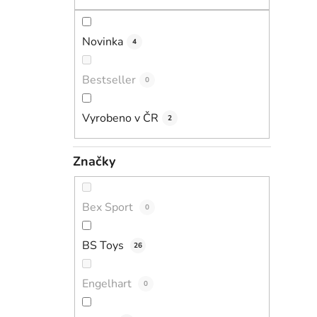
Novinka
4
Bestseller
0
Vyrobeno v ČR
2
Značky
Bex Sport
0
BS Toys
26
Engelhart
0