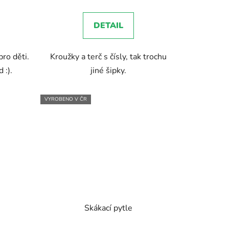
DETAIL
pro děti.
Kroužky a terč s čísly, tak trochu
 :).
jiné šipky.
VYROBENO V ČR
Skákací pytle