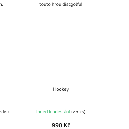
n.
touto hrou discgolfu!
Hookey
5 ks)
Ihned k odeslání
(>5 ks)
990 Kč