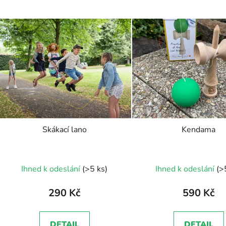
V
ý
p
s
p
r
o
d
Skákací lano
Kendama
u
k
Průměr
t
Ihned k odeslání
(>5 ks)
Ihned k odeslání
(>
ů
hodnoc
produk
290 Kč
590 Kč
je
5,0
DETAIL
DETAIL