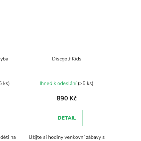
ryba
Discgolf Kids
5 ks)
Ihned k odeslání
(>5 ks)
890 Kč
DETAIL
děti na
Užijte si hodiny venkovní zábavy s