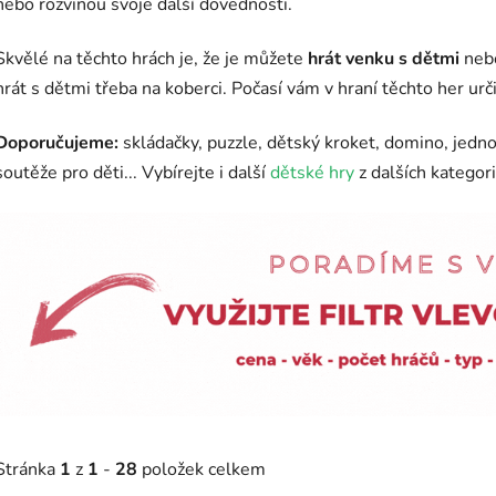
nebo rozvinou svoje další dovednosti.
Skvělé na těchto hrách je, že je můžete
hrát venku s dětmi
nebo
hrát s dětmi třeba na koberci. Počasí vám v hraní těchto her urči
Doporučujeme:
skládačky, puzzle, dětský kroket, domino, jedn
soutěže pro děti... Vybírejte i další
dětské hry
z dalších kategor
Stránka
1
z
1
-
28
položek celkem