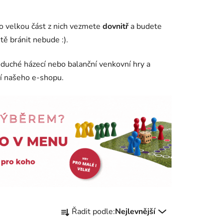
 velkou část z nich vezmete
dovnitř
a budete
tě bránit nebude :).
oduché házecí nebo balanční venkovní hry a
ií našeho e-shopu.
Ř
Řadit podle:
Nejlevnější
a