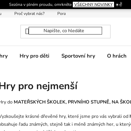
Sezóna v plném proudu, omrkněte
VŠECHNY NOVINKY
☀️✌️
u
Proč vybrat nás?
Poradna
hry
Hry pro děti
Sportovní hry
O hrách
Hry pro nejmenší
Hry do
MATEŘSKÝCH ŠKOLEK, PRVNÍHO STUPNĚ, NA ŠKO
Vyzkoušejte krásné dřevěné hry, které jsme pro vás vybrali od
obsahuje řadu známých, stejně tak i méně známých her, u kterýc