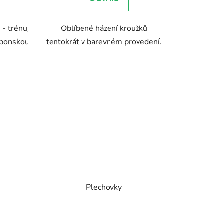
 - trénuj
Oblíbené házení kroužků
ek.
aponskou
tentokrát v barevném provedení.
Plechovky
né