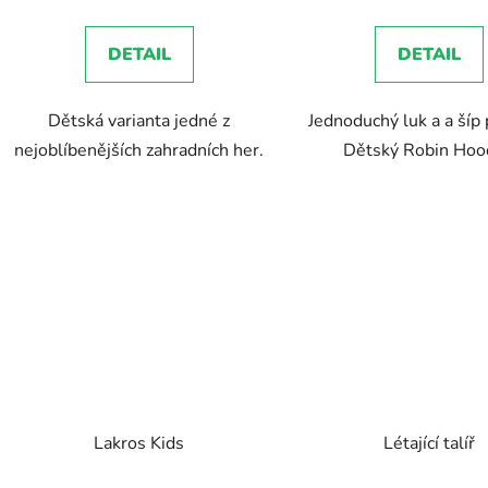
je
5,0
DETAIL
DETAIL
z
5
Dětská varianta jedné z
Jednoduchý luk a a šíp 
hvězdiček.
nejoblíbenějších zahradních her.
Dětský Robin Hood
Lakros Kids
Létající talíř