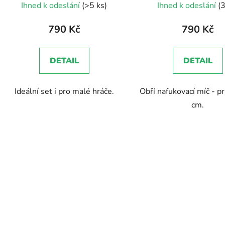
Ihned k odeslání
(>5 ks)
Ihned k odeslání
(3
hodnoc
produk
790 Kč
790 Kč
je
5,0
DETAIL
DETAIL
z
5
Ideální set i pro malé hráče.
Obří nafukovací míč - 
hvězdič
cm.