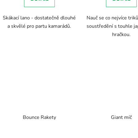
z
5
Skákací lano - dostatečně dlouhé
Nauč se co nejvíce triků
hvězdič
a skvělé pro partu kamarádů.
soustředění s touhle j
hračkou.
Bounce Rakety
Giant míč
Průměr