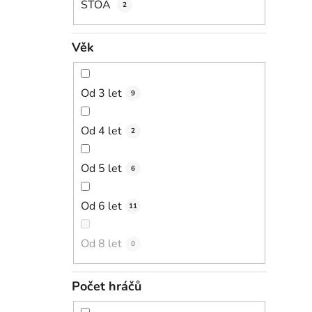
STOA
2
Věk
Od 3 let
9
Od 4 let
2
Od 5 let
6
Od 6 let
11
Od 8 let
0
Počet hráčů