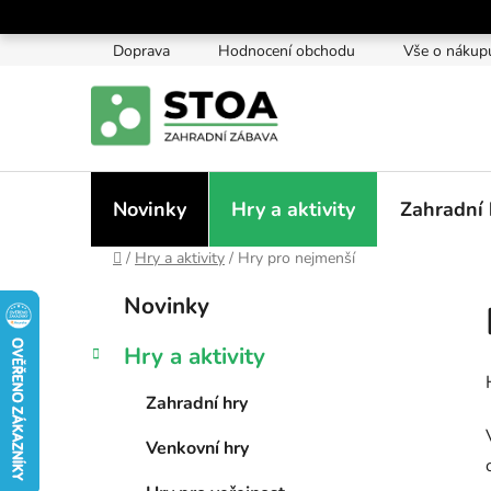
Přejít
na
Doprava
Hodnocení obchodu
Vše o nákup
obsah
Novinky
Hry a aktivity
Zahradní 
Domů
/
Hry a aktivity
/
Hry pro nejmenší
P
K
Přeskočit
Novinky
a
kategorie
o
t
s
Hry a aktivity
e
t
g
r
Zahradní hry
o
a
r
Venkovní hry
i
n
e