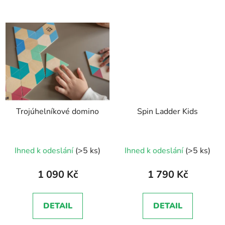
Trojúhelníkové domino
Spin Ladder Kids
Průměrné
Průměrné
Ihned k odeslání
(>5 ks)
Ihned k odeslání
(>5 ks)
hodnocení
hodnocení
produktu
produktu
1 090 Kč
1 790 Kč
je
je
5,0
5,0
DETAIL
DETAIL
z
z
5
5