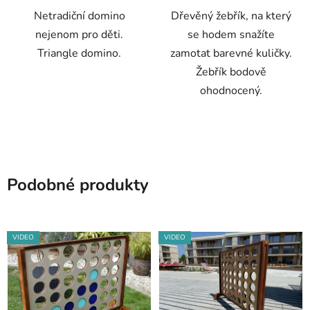
Netradiční domino
Dřevěný žebřík, na který
hvězdiček.
hvězdiček.
nejenom pro děti.
se hodem snažíte
Triangle domino.
zamotat barevné kuličky.
Žebřík bodově
ohodnocený.
Podobné produkty
VIDEO
VIDEO