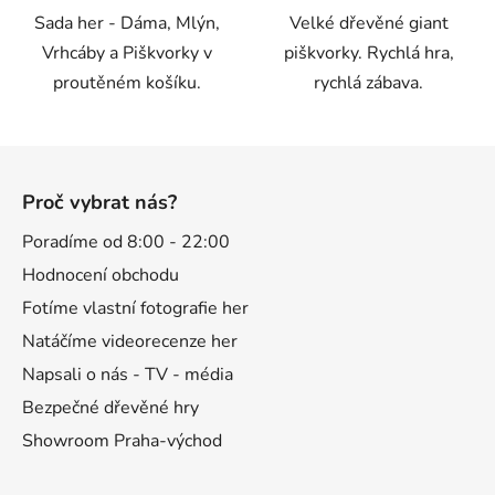
Sada her - Dáma, Mlýn,
Velké dřevěné giant
Vrhcáby a Piškvorky v
piškvorky. Rychlá hra,
proutěném košíku.
rychlá zábava.
Z
á
Proč vybrat nás?
p
a
Poradíme od 8:00 - 22:00
t
Hodnocení obchodu
í
Fotíme vlastní fotografie her
Natáčíme videorecenze her
Napsali o nás - TV - média
Bezpečné dřevěné hry
Showroom Praha-východ