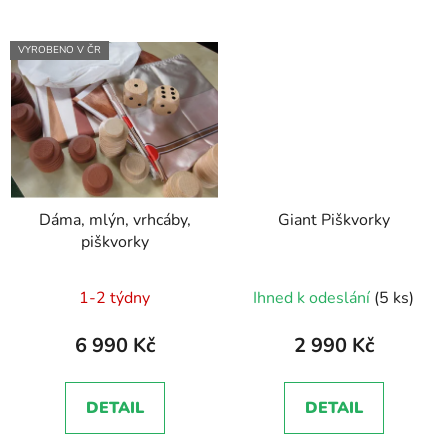
VYROBENO V ČR
Dáma, mlýn, vrhcáby,
Giant Piškvorky
piškvorky
1-2 týdny
Ihned k odeslání
(5 ks)
6 990 Kč
2 990 Kč
DETAIL
DETAIL