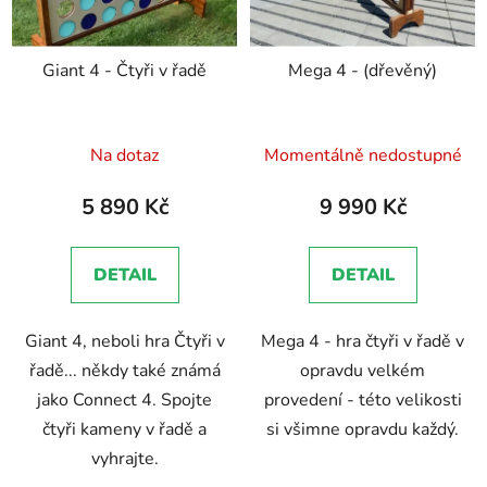
Giant 4 - Čtyři v řadě
Mega 4 - (dřevěný)
Průměrné
Na dotaz
Momentálně nedostupné
hodnocení
produktu
5 890 Kč
9 990 Kč
je
5,0
DETAIL
DETAIL
z
5
Giant 4, neboli hra Čtyři v
Mega 4 - hra čtyři v řadě v
hvězdiček.
řadě... někdy také známá
opravdu velkém
jako Connect 4. Spojte
provedení - této velikosti
čtyři kameny v řadě a
si všimne opravdu každý.
vyhrajte.