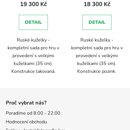
produktu
produktu
19 300 Kč
18 300 Kč
je
je
5,0
5,0
DETAIL
DETAIL
z
z
5
5
Ruské kuželky -
Ruské kuželky -
hvězdiček.
hvězdiček.
kompletní sada pro hru v
kompletní sada pro hru v
provedení s velkými
provedení s velkými
kuželkami (35 cm).
kuželkami (35 cm).
Konstrukce lakovaná.
Konstrukce pozink.
Z
á
Proč vybrat nás?
p
a
Poradíme od 8:00 - 22:00
t
Hodnocení obchodu
í