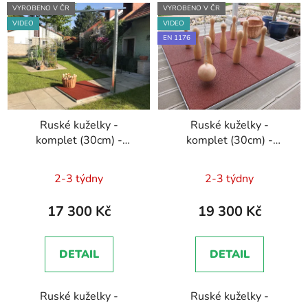
VYROBENO V ČR
VYROBENO V ČR
VIDEO
VIDEO
EN 1176
Ruské kuželky -
Ruské kuželky -
komplet (30cm) -
komplet (30cm) -
pozink
certifikát
Dokumentace
Průměrné
Průměrné
- EN 1176 - Technická
2-3 týdny
2-3 týdny
hodnocení
zpráva, Brožura, Školení
hodnocení
zaměstnanců
produktu
produktu
17 300 Kč
19 300 Kč
je
je
5,0
5,0
DETAIL
DETAIL
z
z
5
5
Ruské kuželky -
Ruské kuželky -
hvězdiček.
hvězdiček.