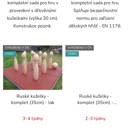
kompletní sada pro hru v
kompletní sada pro hru.
provedení s dřevěnými
Splňuje bezpečnostní
kuželkami (výška 30 cm).
normu pro zařízení
Konstrukce pozink.
dětských hřišť - EN 1176.
VYROBENO V ČR
VYROBENO V ČR
VIDEO
VIDEO
Ruské kuželky -
Ruské kuželky -
komplet (35cm) - lak
komplet (35cm) -
pozink
Průměrné
Průměrné
3-4 týdny
2-3 týdny
hodnocení
hodnocení