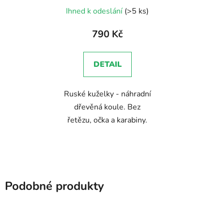
Průměrné
Ihned k odeslání
(>5 ks)
hodnocení
produktu
790 Kč
je
5,0
DETAIL
z
5
Ruské kuželky - náhradní
hvězdiček.
dřevěná koule. Bez
řetězu, očka a karabiny.
Podobné produkty