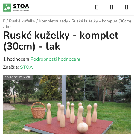
Přejít
Hledat
NÁKUP
na
KOŠÍK
obsah
Domů
/
Ruské kuželky
/
Kompletní sady
/
Ruské kuželky - komplet (30cm)
- lak
Ruské kuželky - komplet
(30cm) - lak
Průměrné
1 hodnocení
Podrobnosti hodnocení
hodnocení
Značka:
STOA
produktu
VYROBENO V ČR
je
5,0
z
5
hvězdiček.