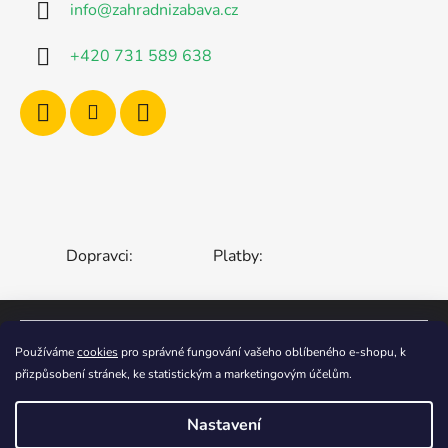
info
@
zahradnizabava.cz
+420 731 589 638
Dopravci:
Platby:
ČESKÁ REPUBLIKA
SLOVENSKO
Používáme
cookies
pro správné fungování vašeho oblíbeného e-shopu, k
přizpůsobení stránek, ke statistickým a marketingovým účelům.
MAĎARSKO
RUMUNSKO
POLSKO
EVROPSKÁ UNIE
Nastavení