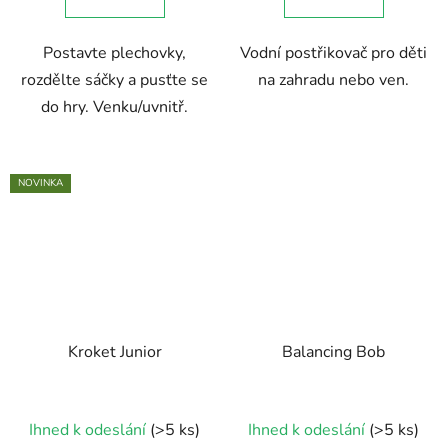
Postavte plechovky,
Vodní postřikovač pro děti
rozdělte sáčky a pusťte se
na zahradu nebo ven.
do hry. Venku/uvnitř.
NOVINKA
Kroket Junior
Balancing Bob
Průměrné
Ihned k odeslání
(>5 ks)
Ihned k odeslání
(>5 ks)
hodnocení