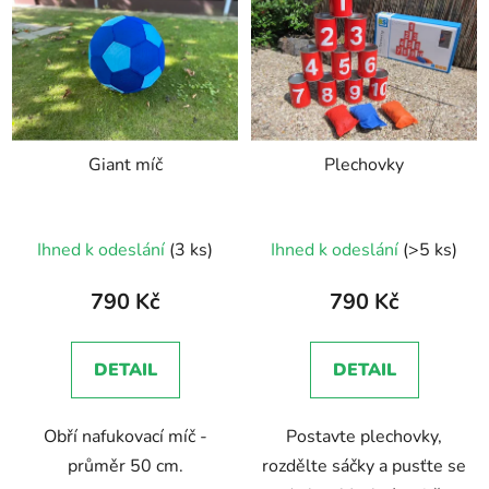
ý
p
i
s
p
r
Giant míč
Plechovky
o
d
u
Průměrné
Ihned k odeslání
(3 ks)
Ihned k odeslání
(>5 ks)
k
hodnocení
t
produktu
790 Kč
790 Kč
ů
je
5,0
DETAIL
DETAIL
z
5
Obří nafukovací míč -
Postavte plechovky,
hvězdiček.
průměr 50 cm.
rozdělte sáčky a pusťte se