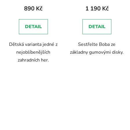
produktu
890 Kč
1 190 Kč
je
5,0
DETAIL
DETAIL
z
5
Dětská varianta jedné z
Sestřelte Boba ze
hvězdiček.
nejoblíbenějších
základny gumovými disky.
zahradních her.