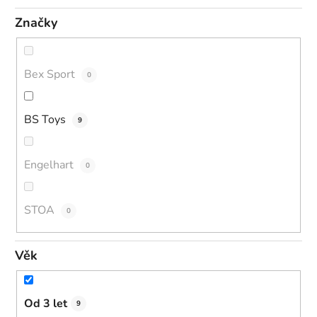
Značky
Bex Sport
0
BS Toys
9
Engelhart
0
STOA
0
Věk
Od 3 let
9