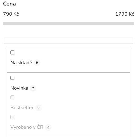
Cena
r
o
790
Kč
1790
Kč
d
u
k
t
ů
Na skladě
9
Novinka
2
Bestseller
0
Vyrobeno v ČR
0