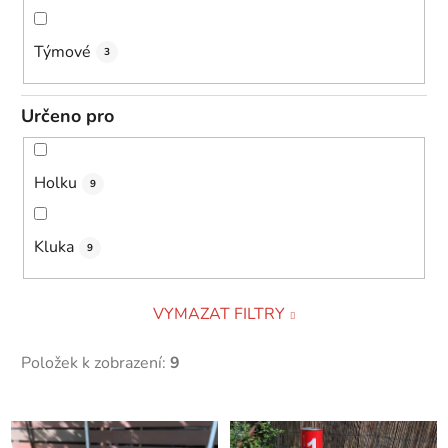
Týmové
3
Určeno pro
Holku
9
Kluka
9
VYMAZAT FILTRY
Položek k zobrazení:
9
V