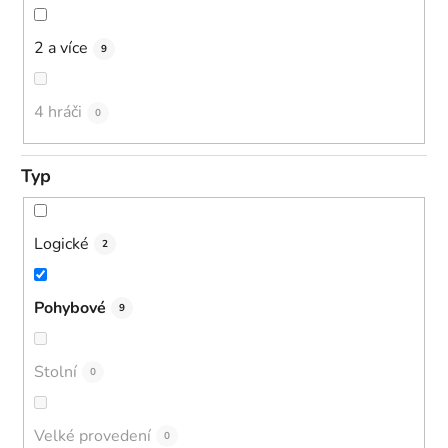
2 a více
9
4 hráči
0
Typ
Logické
2
Pohybové
9
Stolní
0
Velké provedení
0