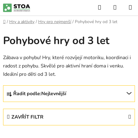
Přejít
Hledat
NÁKUP
na
KOŠÍK
obsah
Domů
/
Hry a aktivity
/
Hry pro nejmenší
/
Pohybové hry od 3 let
Pohybové hry od 3 let
Zábava v pohybu! Hry, které rozvíjejí motoriku, koordinaci i
radost z pohybu. Skvělé pro aktivní hraní doma i venku.
Ideální pro děti od 3 let.
Ř
Řadit podle:
Nejlevnější
a
z
e
ZAVŘÍT FILTR
n
í
p