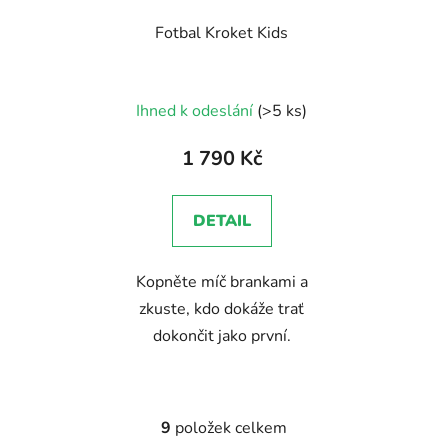
Fotbal Kroket Kids
Průměrné
Ihned k odeslání
(>5 ks)
hodnocení
produktu
1 790 Kč
je
5,0
DETAIL
z
5
Kopněte míč brankami a
hvězdiček.
zkuste, kdo dokáže trať
dokončit jako první.
9
položek celkem
O