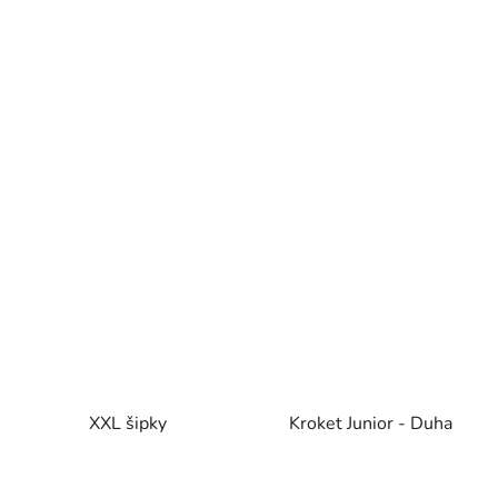
XXL šipky
Kroket Junior - Duha
Průměrné
Průměrné