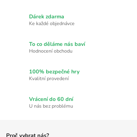
v
l
Dárek zdarma
á
d
Ke každé objednávce
a
c
í
To co děláme nás baví
p
Hodnocení obchodu
r
v
k
100% bezpečné hry
y
Kvalitní provedení
v
ý
p
Vrácení do 60 dní
i
U nás bez problému
s
u
Z
á
Proč vybrat nás?