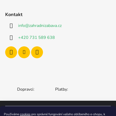
Kontakt
info
@
zahradnizabava.cz
+420 731 589 638
Dopravci:
Platby:
Používáme
cookies
pro správné fungování vašeho oblíbeného e-shopu, k
ČESKÁ REPUBLIKA
SLOVENSKO