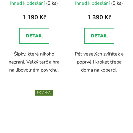
Ihned k odeslání
(5 ks)
Ihned k odeslání
(5 ks)
hodnocení
hodnocení
produktu
produktu
1 190 Kč
1 390 Kč
je
je
3,0
4,7
DETAIL
DETAIL
z
z
5
5
Šipky, které nikoho
Pět veselých zvířátek a
hvězdiček.
hvězdiček.
nezraní. Velký terč a hra
poprvé i kroket třeba
na libovolném povrchu.
doma na koberci.
NOVINKA