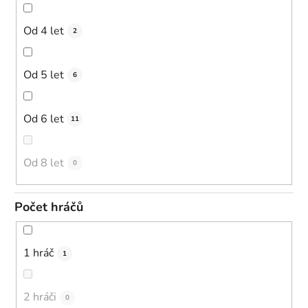
Od 4 let
2
Od 5 let
6
Od 6 let
11
Od 8 let
0
Počet hráčů
1 hráč
1
2 hráči
0