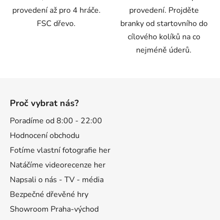
provedení až pro 4 hráče.
provedení. Projděte
FSC dřevo.
branky od startovního do
cílového kolíků na co
nejméně úderů.
Z
á
Proč vybrat nás?
p
a
Poradíme od 8:00 - 22:00
t
Hodnocení obchodu
í
Fotíme vlastní fotografie her
Natáčíme videorecenze her
Napsali o nás - TV - média
Bezpečné dřevěné hry
Showroom Praha-východ