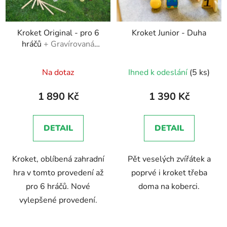
Kroket Original - pro 6
Kroket Junior - Duha
hráčů
+ Gravírovaná
čísla na branky
Průměrné
Průměrné
Na dotaz
Ihned k odeslání
(5 ks)
hodnocení
hodnocení
produktu
produktu
1 890 Kč
1 390 Kč
je
je
4,9
4,7
DETAIL
DETAIL
z
z
5
5
Kroket, oblíbená zahradní
Pět veselých zvířátek a
hvězdiček.
hvězdiček.
hra v tomto provedení až
poprvé i kroket třeba
pro 6 hráčů. Nové
doma na koberci.
vylepšené provedení.