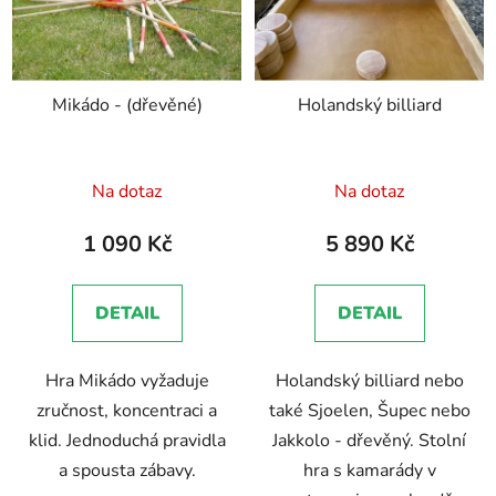
Mikádo - (dřevěné)
Holandský billiard
Průměrné
Průměrné
Na dotaz
Na dotaz
hodnocení
hodnocení
produktu
produktu
1 090 Kč
5 890 Kč
je
je
5,0
5,0
DETAIL
DETAIL
z
z
5
5
Hra Mikádo vyžaduje
Holandský billiard nebo
hvězdiček.
hvězdiček.
zručnost, koncentraci a
také Sjoelen, Šupec nebo
klid. Jednoduchá pravidla
Jakkolo - dřevěný. Stolní
a spousta zábavy.
hra s kamarády v