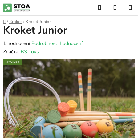
Přejít
Hledat
NÁKUP
na
KOŠÍK
obsah
Domů
/
Kroket
/
Kroket Junior
Kroket Junior
Průměrné
1 hodnocení
Podrobnosti hodnocení
hodnocení
Značka:
BS Toys
produktu
NOVINKA
je
5,0
z
5
hvězdiček.