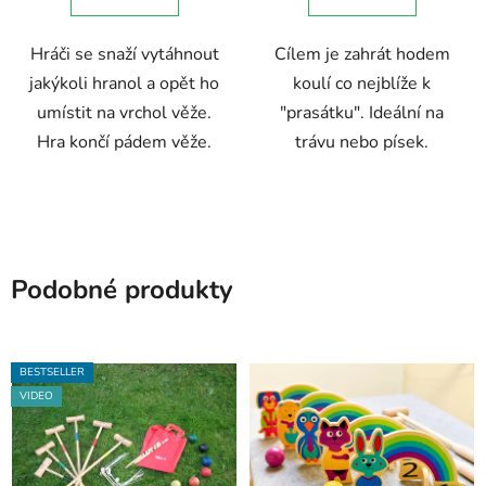
5
Hráči se snaží vytáhnout
Cílem je zahrát hodem
hvězdiček.
jakýkoli hranol a opět ho
koulí co nejblíže k
umístit na vrchol věže.
"prasátku". Ideální na
Hra končí pádem věže.
trávu nebo písek.
Podobné produkty
BESTSELLER
VIDEO