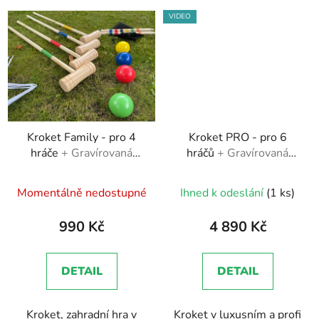
VIDEO
Kroket Family - pro 4
Kroket PRO - pro 6
hráče
+ Gravírovaná
hráčů
+ Gravírovaná
čísla na branky
čísla na branky
Průměrné
Průměrné
Momentálně nedostupné
Ihned k odeslání
(1 ks)
hodnocení
hodnocení
produktu
produktu
990 Kč
4 890 Kč
je
je
5,0
5,0
DETAIL
DETAIL
z
z
5
5
Kroket, zahradní hra v
Kroket v luxusním a profi
hvězdiček.
hvězdiček.