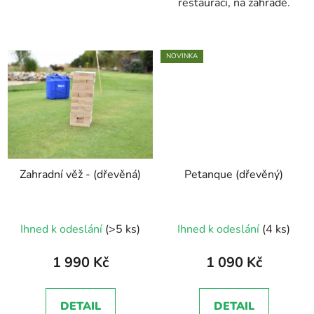
restauraci, na zahradě.
NOVINKA
Zahradní věž - (dřevěná)
Petanque (dřevěný)
Průměrné
Ihned k odeslání
(>5 ks)
Ihned k odeslání
(4 ks)
hodnocení
produktu
1 990 Kč
1 090 Kč
je
5,0
DETAIL
DETAIL
z