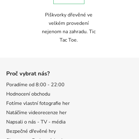
Piškvorky dřevěné ve
velkém provedení
nejenom na zahradu. Tic
Tac Toe.
Z
á
Proč vybrat nás?
p
a
Poradíme od 8:00 - 22:00
t
Hodnocení obchodu
í
Fotíme vlastní fotografie her
Natáčíme videorecenze her
Napsali o nás - TV - média
Bezpečné dřevěné hry