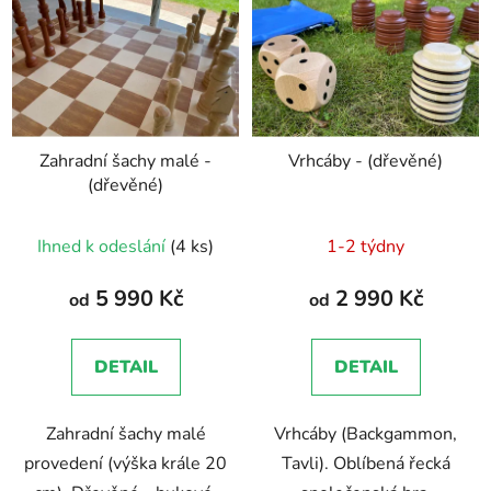
Zahradní šachy malé -
Vrhcáby - (dřevěné)
(dřevěné)
Průměrné
Ihned k odeslání
(4 ks)
1-2 týdny
hodnocení
produktu
5 990 Kč
2 990 Kč
od
od
je
5,0
DETAIL
DETAIL
z
5
Zahradní šachy malé
Vrhcáby (Backgammon,
hvězdiček.
provedení (výška krále 20
Tavli). Oblíbená řecká