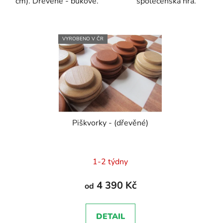
cm). Dřevěné - bukové.
společenská hra.
VYROBENO V ČR
Piškvorky - (dřevěné)
1-2 týdny
4 390 Kč
od
DETAIL