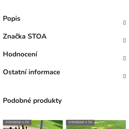
Popis
Značka
STOA
Hodnocení
Ostatní informace
Podobné produkty
VYROBENO V ČR
VYROBENO V ČR