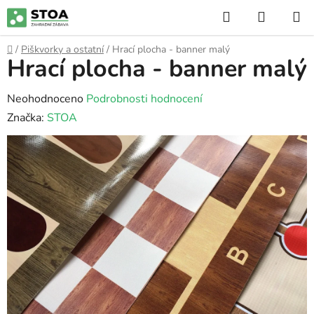
Přejít
Hledat
NÁKUP
na
KOŠÍK
obsah
Domů
/
Piškvorky a ostatní
/
Hrací plocha - banner malý
Hrací plocha - banner malý
Průměrné
Neohodnoceno
Podrobnosti hodnocení
hodnocení
Značka:
STOA
produktu
je
0,0
z
5
hvězdiček.