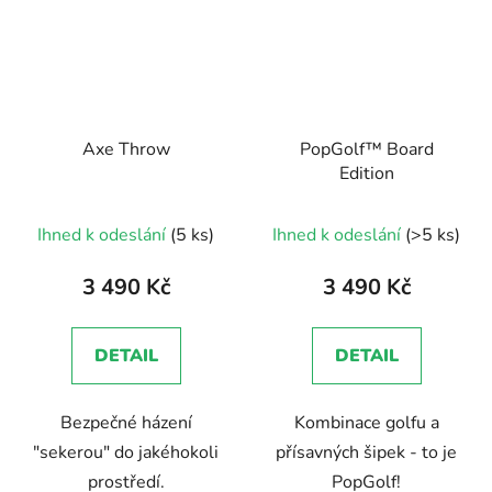
Axe Throw
PopGolf™ Board
Edition
Průměrné
Ihned k odeslání
(5 ks)
Ihned k odeslání
(>5 ks)
hodnocení
produktu
3 490 Kč
3 490 Kč
je
5,0
DETAIL
DETAIL
z
5
Bezpečné házení
Kombinace golfu a
hvězdiček.
"sekerou" do jakéhokoli
přísavných šipek - to je
prostředí.
PopGolf!