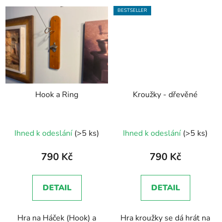
BESTSELLER
Hook a Ring
Kroužky - dřevěné
Průměrné
Ihned k odeslání
(>5 ks)
Ihned k odeslání
(>5 ks)
hodnocení
produktu
790 Kč
790 Kč
je
5,0
DETAIL
DETAIL
z
5
Hra na Háček (Hook) a
Hra kroužky se dá hrát na
hvězdiček.