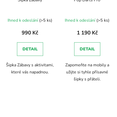
Průměrné
Ihned k odeslání
(>5 ks)
Ihned k odeslání
(>5 ks)
hodnocení
produktu
990 Kč
1 190 Kč
je
5,0
DETAIL
DETAIL
z
5
Šipka Zábavy s aktivitami,
Zapomeňte na mobily a
hvězdiček.
které vás napadnou.
užijte si tyhle přísavné
šipky s přáteli.