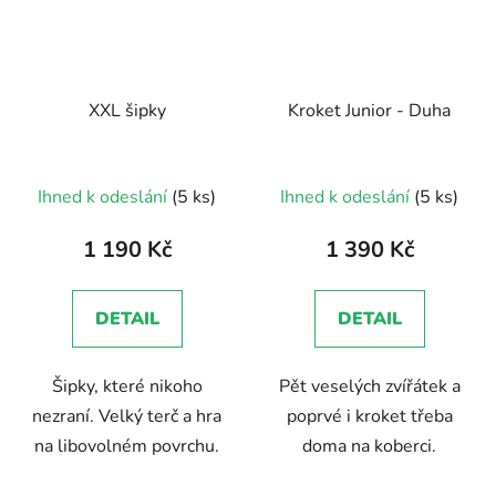
XXL šipky
Kroket Junior - Duha
Průměrné
Průměrné
Ihned k odeslání
(5 ks)
Ihned k odeslání
(5 ks)
hodnocení
hodnocení
produktu
produktu
1 190 Kč
1 390 Kč
je
je
3,0
4,7
DETAIL
DETAIL
z
z
5
5
Šipky, které nikoho
Pět veselých zvířátek a
hvězdiček.
hvězdiček.
nezraní. Velký terč a hra
poprvé i kroket třeba
na libovolném povrchu.
doma na koberci.