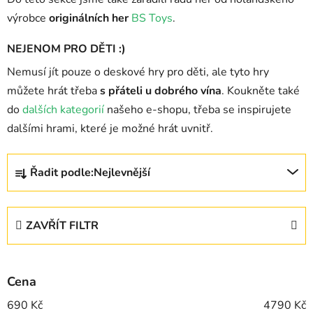
výrobce
originálních her
BS Toys
.
NEJENOM PRO DĚTI :)
Nemusí jít pouze o deskové hry pro děti, ale tyto hry
můžete hrát třeba
s přáteli u dobrého vína
. Koukněte také
do
dalších kategorií
našeho e-shopu, třeba se inspirujete
dalšími hrami, které je možné hrát uvnitř.
Ř
Řadit podle:
Nejlevnější
a
z
e
ZAVŘÍT FILTR
n
í
p
Cena
r
o
690
Kč
4790
Kč