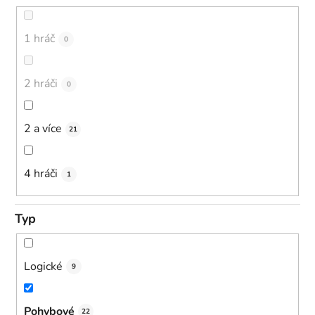
1 hráč
0
2 hráči
0
2 a více
21
4 hráči
1
Typ
Logické
9
Pohybové
22