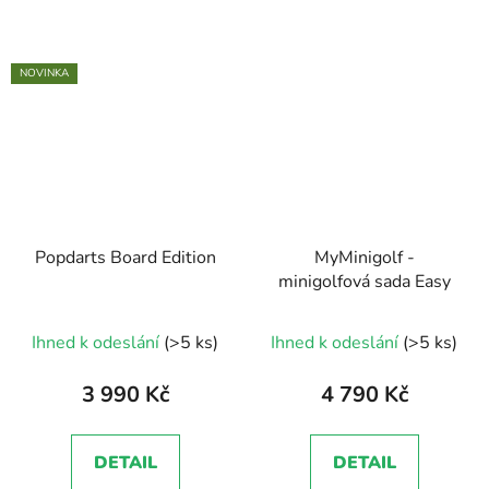
NOVINKA
Popdarts Board Edition
MyMinigolf -
minigolfová sada Easy
Průměrné
Ihned k odeslání
(>5 ks)
Ihned k odeslání
(>5 ks)
hodnocení
produktu
3 990 Kč
4 790 Kč
je
4,5
DETAIL
DETAIL
z