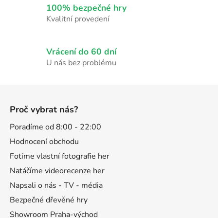
k
100% bezpečné hry
y
Kvalitní provedení
v
ý
p
Vrácení do 60 dní
i
U nás bez problému
s
u
Z
á
Proč vybrat nás?
p
a
Poradíme od 8:00 - 22:00
t
Hodnocení obchodu
í
Fotíme vlastní fotografie her
Natáčíme videorecenze her
Napsali o nás - TV - média
Bezpečné dřevěné hry
Showroom Praha-východ