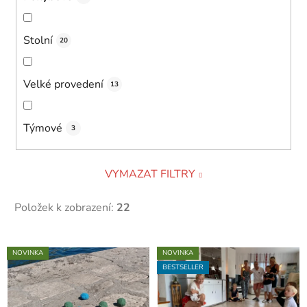
Stolní
20
Velké provedení
13
Týmové
3
VYMAZAT FILTRY
Položek k zobrazení:
22
V
NOVINKA
NOVINKA
ý
BESTSELLER
p
i