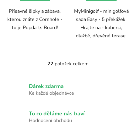
5
Přísavné šipky a zábava,
MyMinigolf - minigolfová
hvězdiček.
kterou znáte z Cornhole -
sada Easy - 5 překážek.
to je Popdarts Board!
Hrajte na - koberci,
dlažbě, dřevěné terase.
22
položek celkem
O
v
l
Dárek zdarma
á
d
Ke každé objednávce
a
c
í
To co děláme nás baví
p
Hodnocení obchodu
r
v