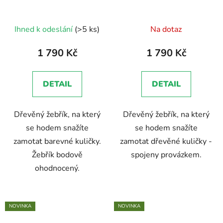
Průměrné
Průměrné
Ihned k odeslání
(>5 ks)
Na dotaz
hodnocení
hodnocení
produktu
produktu
1 790 Kč
1 790 Kč
je
je
5,0
5,0
DETAIL
DETAIL
z
z
5
5
Dřevěný žebřík, na který
Dřevěný žebřík, na který
hvězdiček.
hvězdiček.
se hodem snažíte
se hodem snažíte
zamotat barevné kuličky.
zamotat dřevěné kuličky -
Žebřík bodově
spojeny provázkem.
ohodnocený.
NOVINKA
NOVINKA