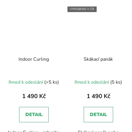
VYROBENO V ČR
Indoor Curling
Skákací panák
Průměrné
Ihned k odeslání
(>5 ks)
Ihned k odeslání
(5 ks)
hodnocení
produktu
1 490 Kč
1 490 Kč
je
5,0
DETAIL
DETAIL
z
5