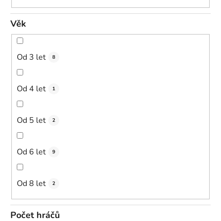
Věk
Od 3 let
8
Od 4 let
1
Od 5 let
2
Od 6 let
9
Od 8 let
2
Počet hráčů