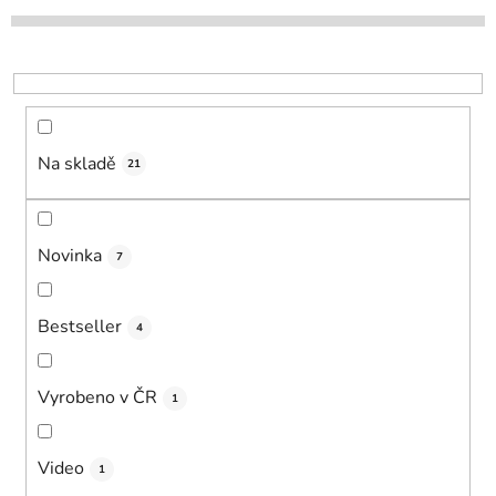
d
u
k
t
ů
Na skladě
21
Novinka
7
Bestseller
4
Vyrobeno v ČR
1
Video
1