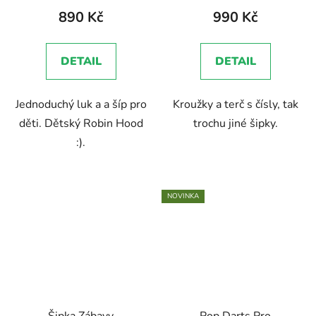
890 Kč
990 Kč
DETAIL
DETAIL
Jednoduchý luk a a šíp pro
Kroužky a terč s čísly, tak
děti. Dětský Robin Hood
trochu jiné šipky.
:).
NOVINKA
Šipka Zábavy
Pop Darts Pro