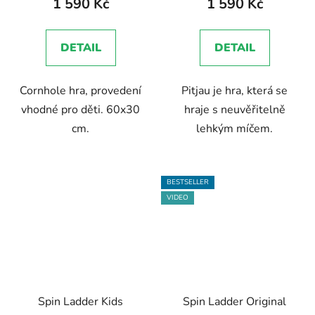
1 590 Kč
1 590 Kč
je
5,0
DETAIL
DETAIL
z
5
Cornhole hra, provedení
Pitjau je hra, která se
hvězdiček.
vhodné pro děti. 60x30
hraje s neuvěřitelně
cm.
lehkým míčem.
BESTSELLER
VIDEO
Spin Ladder Kids
Spin Ladder Original