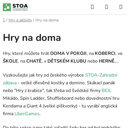
Přejít
Hledat
NÁKUP
na
KOŠÍK
obsah
Domů
/
Hry a aktivity
/
Hry na doma
Hry na doma
Hry, které můžete hrát
DOMA V POKOJI
, na
KOBERCI
, ve
ŠKOLE
, na
CHATĚ
, v
DĚTSKÉM KLUBU
nebo
HERNĚ
,...
Vyzkoušejte jak hry od českého výrobce
STOA-Zahradní
zábava
- velké dřevěné kostky a domino, Skákací panák
nebo "Hry z krabice", tak třeba od švédské firmy
BEX
:
Mikádo, Spin Ladder, Shuffleboard nebo dovednostní hru
Kendama a Giant 4 (velké piškvorky) - tu vyrábí anglická
firma
UberGames
.
Do této sekce jsme také zařadili řadu her od holandského