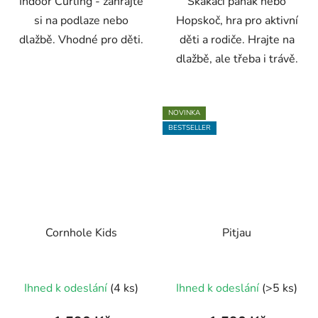
Indoor Curling - zahrajte
Skákací panák nebo
hvězdiček.
si na podlaze nebo
Hopskoč, hra pro aktivní
dlažbě. Vhodné pro děti.
děti a rodiče. Hrajte na
dlažbě, ale třeba i trávě.
NOVINKA
BESTSELLER
Cornhole Kids
Pitjau
Průměrné
Ihned k odeslání
(4 ks)
Ihned k odeslání
(>5 ks)
hodnocení
produktu