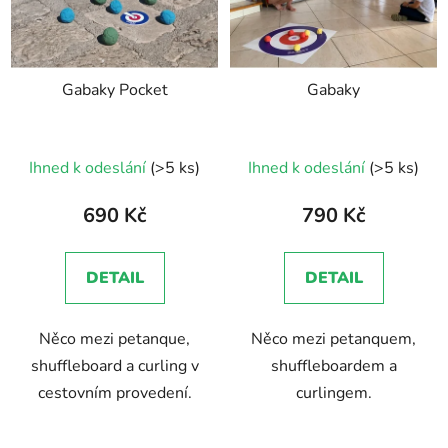
s
p
r
Gabaky Pocket
Gabaky
o
d
u
Průměrné
Ihned k odeslání
(>5 ks)
Ihned k odeslání
(>5 ks)
k
hodnocení
t
produktu
690 Kč
790 Kč
ů
je
5,0
DETAIL
DETAIL
z
5
Něco mezi petanque,
Něco mezi petanquem,
hvězdiček.
shuffleboard a curling v
shuffleboardem a
cestovním provedení.
curlingem.