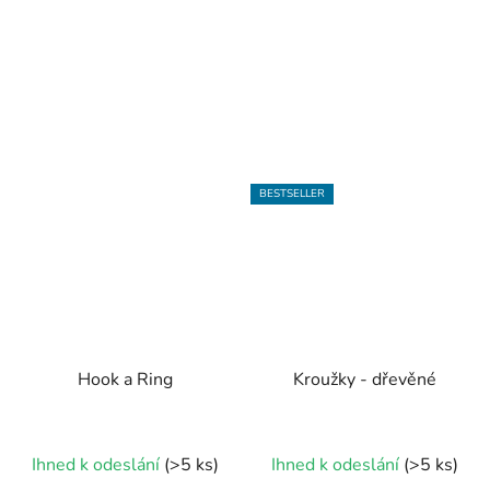
BESTSELLER
Hook a Ring
Kroužky - dřevěné
Průměrné
Ihned k odeslání
(>5 ks)
Ihned k odeslání
(>5 ks)
hodnocení