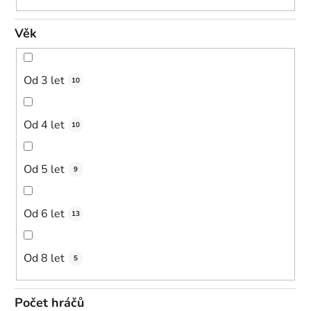
Věk
Od 3 let
10
Od 4 let
10
Od 5 let
9
Od 6 let
13
Od 8 let
5
Počet hráčů