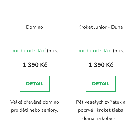
Domino
Kroket Junior - Duha
Průměrné
Průměrné
Ihned k odeslání
(5 ks)
Ihned k odeslání
(5 ks)
hodnocení
hodnocení
produktu
produktu
1 390 Kč
1 390 Kč
je
je
5,0
4,7
DETAIL
DETAIL
z
z
5
5
Velké dřevěné domino
Pět veselých zvířátek a
hvězdiček.
hvězdiček.
pro děti nebo seniory.
poprvé i kroket třeba
doma na koberci.