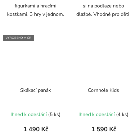
figurkami a hracími
si na podlaze nebo
kostkami. 3 hry v jednom.
dlažbě. Vhodné pro děti.
VYROBENO V ČR
Skákací panák
Cornhole Kids
Průměrné
Průměrné
Ihned k odeslání
(5 ks)
Ihned k odeslání
(4 ks)
hodnocení
hodnocení
produktu
produktu
1 490 Kč
1 590 Kč
je
je