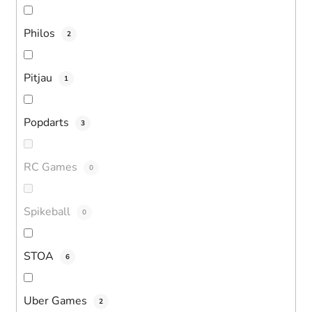
Philos
2
Pitjau
1
Popdarts
3
RC Games
0
Spikeball
0
STOA
6
Uber Games
2