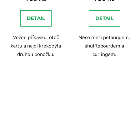
je
5,0
DETAIL
DETAIL
z
5
Vezmi přísavku, otoč
Něco mezi petanquem,
hvězdiček.
kartu a najdi krokodýla
shuffleboardem a
druhou ponožku.
curlingem.