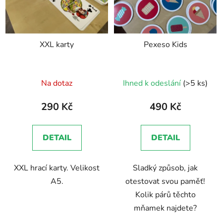
s
p
r
XXL karty
Pexeso Kids
o
d
u
Na dotaz
Ihned k odeslání
(>5 ks)
k
t
290 Kč
490 Kč
ů
DETAIL
DETAIL
XXL hrací karty. Velikost
Sladký způsob, jak
A5.
otestovat svou paměť!
Kolik párů těchto
mňamek najdete?