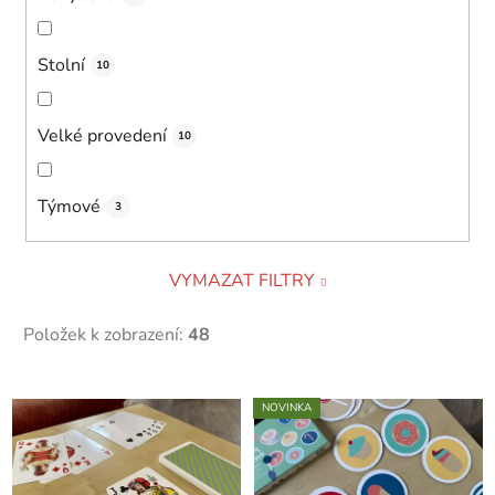
Stolní
10
Velké provedení
10
Týmové
3
VYMAZAT FILTRY
Položek k zobrazení:
48
V
NOVINKA
ý
p
i