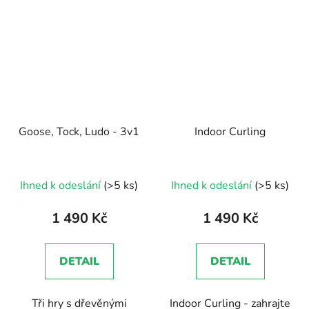
Goose, Tock, Ludo - 3v1
Indoor Curling
Průměrné
Ihned k odeslání
(>5 ks)
Ihned k odeslání
(>5 ks)
hodnocení
produktu
1 490 Kč
1 490 Kč
je
5,0
DETAIL
DETAIL
z
5
Tři hry s dřevěnými
Indoor Curling - zahrajte
hvězdiček.