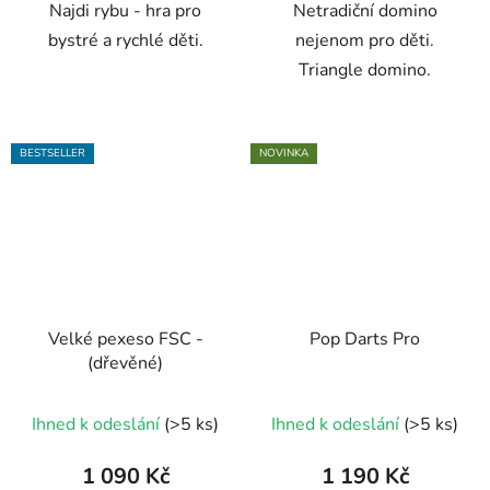
Najdi rybu - hra pro
Netradiční domino
hvězdiček.
hvězdiček.
bystré a rychlé děti.
nejenom pro děti.
Triangle domino.
BESTSELLER
NOVINKA
Velké pexeso FSC -
Pop Darts Pro
(dřevěné)
Průměrné
Ihned k odeslání
(>5 ks)
Ihned k odeslání
(>5 ks)
hodnocení
produktu
1 090 Kč
1 190 Kč