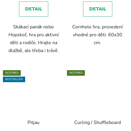
5,0
5,0
DETAIL
DETAIL
z
z
5
5
Skákací panák nebo
Cornhole hra, provedení
hvězdiček.
hvězdiček.
Hopskoč, hra pro aktivní
vhodné pro děti. 60x30
děti a rodiče. Hrajte na
cm.
dlažbě, ale třeba i trávě.
NOVINKA
NOVINKA
BESTSELLER
Pitjau
Curling / Shuffleboard