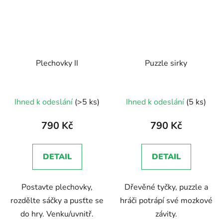
Plechovky II
Puzzle sirky
Průměrné
Ihned k odeslání
(>5 ks)
Ihned k odeslání
(5 ks)
hodnocení
produktu
790 Kč
790 Kč
je
5,0
DETAIL
DETAIL
z
5
Postavte plechovky,
Dřevěné tyčky, puzzle a
hvězdiček.
rozdělte sáčky a pusťte se
hráči potrápí své mozkové
do hry. Venku/uvnitř.
závity.