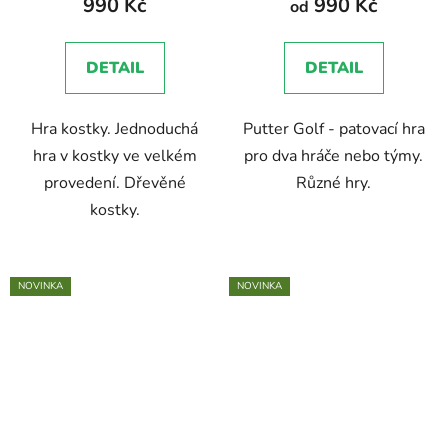
990 Kč
990 Kč
od
je
5,0
DETAIL
DETAIL
z
5
Hra kostky. Jednoduchá
Putter Golf - patovací hra
hvězdiček.
hra v kostky ve velkém
pro dva hráče nebo týmy.
provedení. Dřevěné
Různé hry.
kostky.
NOVINKA
NOVINKA