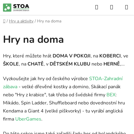
Přejít
Hledat
NÁKUP
na
KOŠÍK
obsah
Domů
/
Hry a aktivity
/
Hry na doma
Hry na doma
Hry, které můžete hrát
DOMA V POKOJI
, na
KOBERCI
, ve
ŠKOLE
, na
CHATĚ
, v
DĚTSKÉM KLUBU
nebo
HERNĚ
,...
Vyzkoušejte jak hry od českého výrobce
STOA-Zahradní
zábava
- velké dřevěné kostky a domino, Skákací panák
nebo "Hry z krabice", tak třeba od švédské firmy
BEX
:
Mikádo, Spin Ladder, Shuffleboard nebo dovednostní hru
Kendama a Giant 4 (velké piškvorky) - tu vyrábí anglická
firma
UberGames
.
Do této sekce jsme také zařadili řadu her od holandského