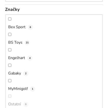
Značky
Bex Sport
6
BS Toys
21
Engelhart
4
Gabaky
2
MyMinigolf
1
Ostatní
0