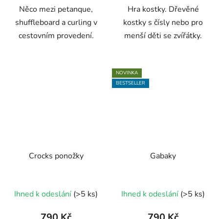
Něco mezi petanque,
Hra kostky. Dřevěné
shuffleboard a curling v
kostky s čísly nebo pro
cestovním provedení.
menší děti se zvířátky.
NOVINKA
BESTSELLER
Crocks ponožky
Gabaky
Průměrné
Ihned k odeslání
(>5 ks)
Ihned k odeslání
(>5 ks)
hodnocení
produktu
790 Kč
790 Kč