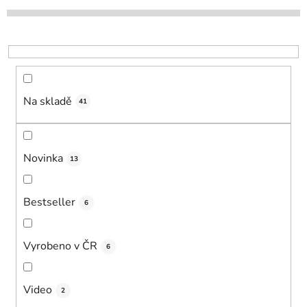
d
u
k
t
ů
Na skladě
41
Novinka
13
Bestseller
6
Vyrobeno v ČR
6
Video
2