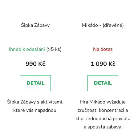
Šipka Zábavy
Mikádo - (dřevěné)
Průměrné
Ihned k odeslání
(>5 ks)
Na dotaz
hodnocení
produktu
990 Kč
1 090 Kč
je
5,0
DETAIL
DETAIL
z
5
Šipka Zábavy s aktivitami,
Hra Mikádo vyžaduje
hvězdiček.
které vás napadnou.
zručnost, koncentraci a
klid. Jednoduchá pravidla
a spousta zábavy.