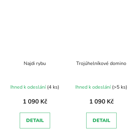
Najdi rybu
Trojúhelníkové domino
Průměrné
Průměrné
Ihned k odeslání
(4 ks)
Ihned k odeslání
(>5 ks)
hodnocení
hodnocení
produktu
produktu
1 090 Kč
1 090 Kč
je
je
5,0
5,0
DETAIL
DETAIL
z
z
5
5