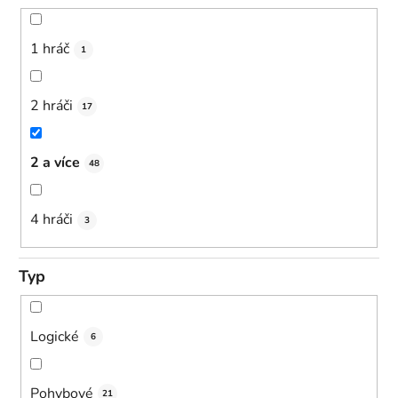
1 hráč
1
2 hráči
17
2 a více
48
4 hráči
3
Typ
Logické
6
Pohybové
21