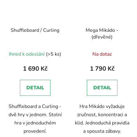
Shuffleboard / Curling
Mega Mikádo -
(dřevěné)
Průměrné
Ihned k odeslání
(>5 ks)
Na dotaz
hodnocení
produktu
1 690 Kč
1 790 Kč
je
5,0
DETAIL
DETAIL
z
5
Shuffleboard a Curling -
Hra Mikádo vyžaduje
hvězdiček.
dvě hry v jednom. Stolní
zručnost, koncentraci a
hra v jednoduchém
klid. Jednoduchá pravidla
provedení.
a spousta zábavy.