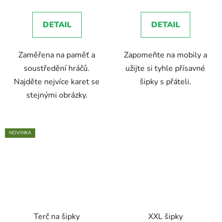
je
5,0
DETAIL
DETAIL
z
5
Zaměřena na paměť a
Zapomeňte na mobily a
hvězdiček.
soustředění hráčů.
užijte si tyhle přísavné
Najděte nejvíce karet se
šipky s přáteli.
stejnými obrázky.
NOVINKA
Terč na šipky
XXL šipky