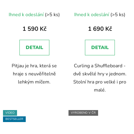
Průměrné
Ihned k odeslání
(>5 ks)
Ihned k odeslání
(>5 ks)
hodnocení
produktu
1 590 Kč
1 690 Kč
je
5,0
DETAIL
DETAIL
z
5
Pitjau je hra, která se
Curling a Shuffleboard -
hvězdiček.
hraje s neuvěřitelně
dvě skvělé hry v jednom.
lehkým míčem.
Stolní hra pro velké i pro
malé.
VIDEO
VYROBENO V ČR
BESTSELLER