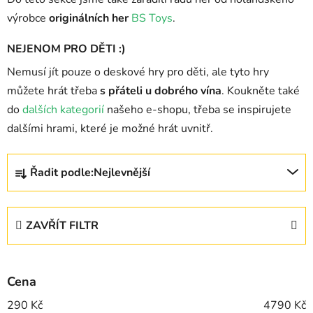
výrobce
originálních her
BS Toys
.
NEJENOM PRO DĚTI :)
Nemusí jít pouze o deskové hry pro děti, ale tyto hry
můžete hrát třeba
s přáteli u dobrého vína
. Koukněte také
do
dalších kategorií
našeho e-shopu, třeba se inspirujete
dalšími hrami, které je možné hrát uvnitř.
Ř
Řadit podle:
Nejlevnější
a
z
e
ZAVŘÍT FILTR
n
í
p
Cena
r
o
290
Kč
4790
Kč