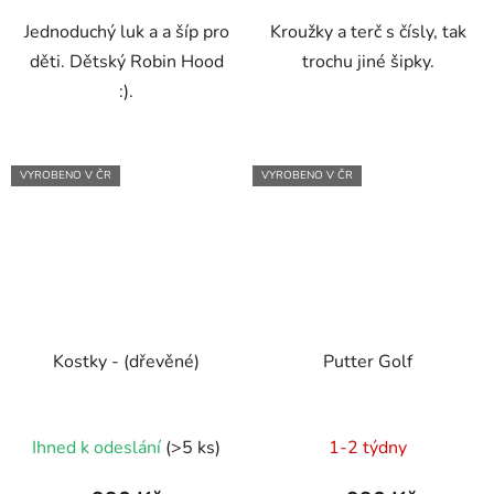
Jednoduchý luk a a šíp pro
Kroužky a terč s čísly, tak
děti. Dětský Robin Hood
trochu jiné šipky.
:).
VYROBENO V ČR
VYROBENO V ČR
Kostky - (dřevěné)
Putter Golf
Průměrné
Ihned k odeslání
(>5 ks)
1-2 týdny
hodnocení
produktu