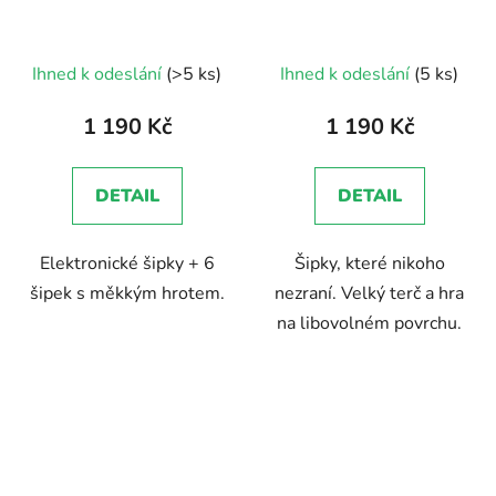
Průměrné
Ihned k odeslání
(>5 ks)
Ihned k odeslání
(5 ks)
hodnocení
produktu
1 190 Kč
1 190 Kč
je
3,0
DETAIL
DETAIL
z
5
Elektronické šipky + 6
Šipky, které nikoho
hvězdiček.
šipek s měkkým hrotem.
nezraní. Velký terč a hra
na libovolném povrchu.