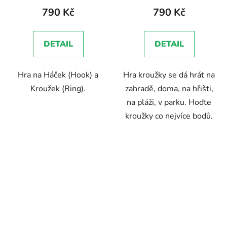
produktu
790 Kč
790 Kč
je
5,0
DETAIL
DETAIL
z
5
Hra na Háček (Hook) a
Hra kroužky se dá hrát na
hvězdiček.
Kroužek (Ring).
zahradě, doma, na hřišti,
na pláži, v parku. Hoďte
kroužky co nejvíce bodů.