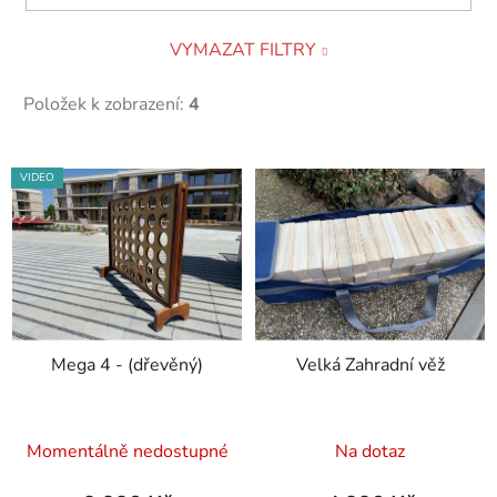
VYMAZAT FILTRY
Položek k zobrazení:
4
V
VIDEO
ý
p
i
s
p
r
Mega 4 - (dřevěný)
Velká Zahradní věž
o
d
u
Průměrné
Momentálně nedostupné
Na dotaz
k
hodnocení
t
produktu