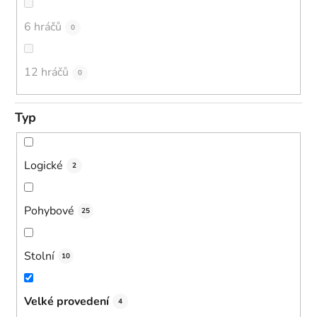
6 hráčů
0
12 hráčů
0
Typ
Logické
2
Pohybové
25
Stolní
10
Velké provedení
4