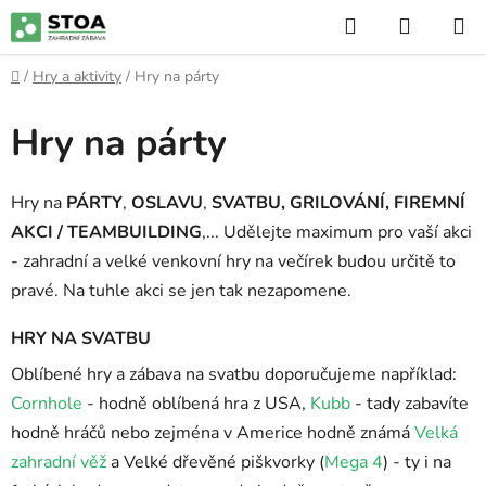
Přejít
Hledat
NÁKUP
na
KOŠÍK
obsah
Domů
/
Hry a aktivity
/
Hry na párty
Hry na párty
Hry na
PÁRTY
,
OSLAVU
,
SVATBU
, GRILOVÁNÍ,
FIREMNÍ
AKCI / TEAMBUILDING
,... Udělejte maximum pro vaší akci
- zahradní a velké venkovní hry na večírek budou určitě to
pravé. Na tuhle akci se jen tak nezapomene.
HRY NA SVATBU
Oblíbené hry a zábava na svatbu doporučujeme například:
Cornhole
- hodně oblíbená hra z USA,
Kubb
- tady zabavíte
hodně hráčů nebo zejména v Americe hodně známá
Velká
zahradní věž
a Velké dřevěné piškvorky (
Mega 4
) - ty i na