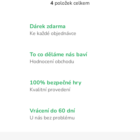
4
položek celkem
O
v
l
Dárek zdarma
á
d
Ke každé objednávce
a
c
í
To co děláme nás baví
p
Hodnocení obchodu
r
v
k
100% bezpečné hry
y
Kvalitní provedení
v
ý
p
Vrácení do 60 dní
i
U nás bez problému
s
u
Z