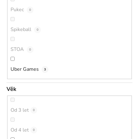
Pukec
0
Spikeball
0
STOA
0
Uber Games
3
Věk
Od 3 let
0
Od 4 let
0