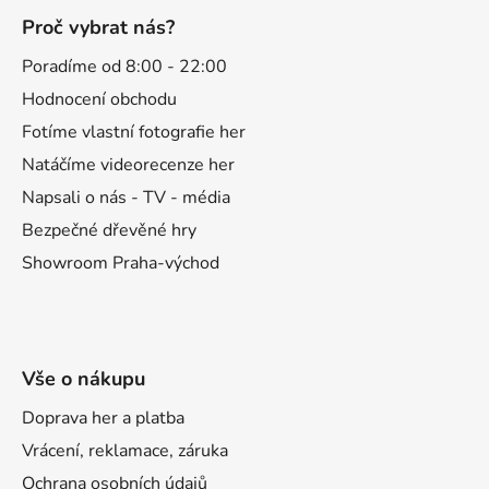
á
Proč vybrat nás?
p
a
Poradíme od 8:00 - 22:00
t
Hodnocení obchodu
í
Fotíme vlastní fotografie her
Natáčíme videorecenze her
Napsali o nás - TV - média
Bezpečné dřevěné hry
Showroom Praha-východ
Vše o nákupu
Doprava her a platba
Vrácení, reklamace, záruka
Ochrana osobních údajů