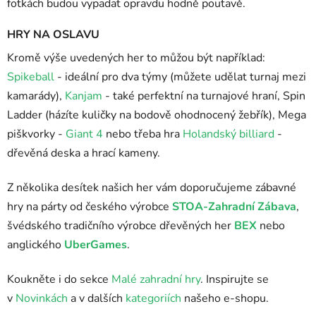
fotkách budou vypadat opravdu hodně poutavě.
HRY NA OSLAVU
Kromě výše uvedených her to můžou být například:
Spikeball
- ideální pro dva týmy (můžete udělat turnaj mezi
kamarády),
Kanjam
- také perfektní na turnajové hraní, Spin
Ladder (házíte kuličky na bodově ohodnocený žebřík), Mega
piškvorky -
Giant 4
nebo třeba hra
Holandský billiard
-
dřevěná deska a hrací kameny.
Z několika desítek našich her vám doporučujeme zábavné
hry na párty od českého výrobce
STOA-Zahradní Zábava
,
švédského tradičního výrobce dřevěných her
BEX
nebo
anglického
UberGames
.
Koukněte i do sekce
Malé zahradní hry
. Inspirujte se
v
Novinkách
a v dalších
kategoriích
našeho e-shopu.