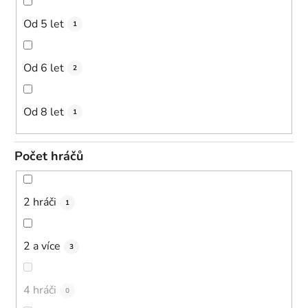
Od 5 let
1
Od 6 let
2
Od 8 let
1
Počet hráčů
2 hráči
1
2 a více
3
4 hráči
0