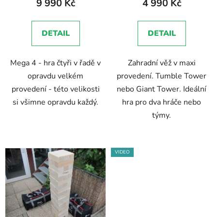
9 990 Kč
4 990 Kč
ů
je
5,0
DETAIL
DETAIL
z
5
Mega 4 - hra čtyři v řadě v
Zahradní věž v maxi
hvězdiček.
opravdu velkém
provedení. Tumble Tower
provedení - této velikosti
nebo Giant Tower. Ideální
si všimne opravdu každý.
hra pro dva hráče nebo
týmy.
VIDEO