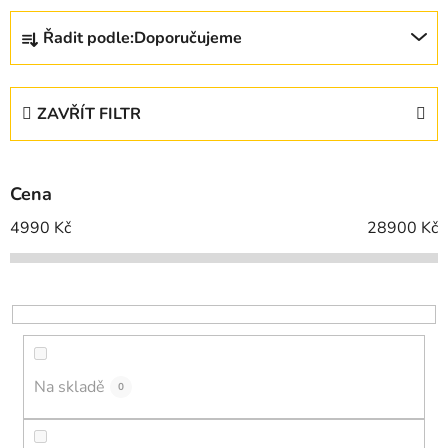
Ř
Řadit podle:
Doporučujeme
a
z
e
ZAVŘÍT FILTR
n
í
p
Cena
r
o
4990
Kč
28900
Kč
d
u
k
t
ů
Na skladě
0