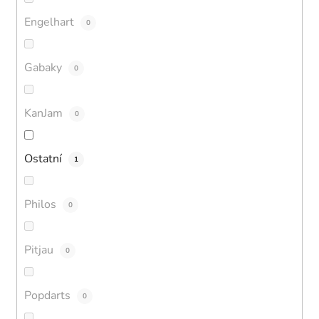
Engelhart
0
Gabaky
0
KanJam
0
Ostatní
1
Philos
0
Pitjau
0
Popdarts
0