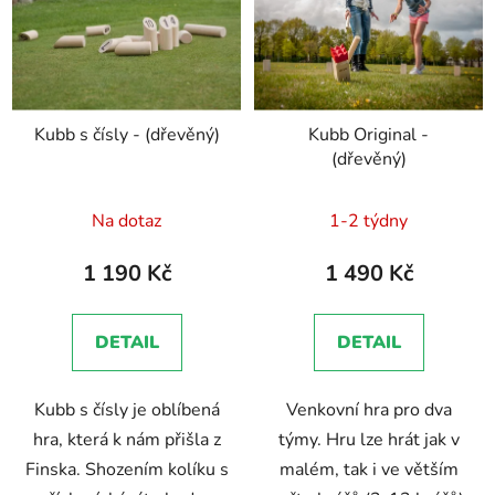
Kubb s čísly - (dřevěný)
Kubb Original -
(dřevěný)
Průměrné
Průměrné
Na dotaz
1-2 týdny
hodnocení
hodnocení
produktu
produktu
1 190 Kč
1 490 Kč
je
je
5,0
5,0
DETAIL
DETAIL
z
z
5
5
Kubb s čísly je oblíbená
Venkovní hra pro dva
hvězdiček.
hvězdiček.
hra, která k nám přišla z
týmy. Hru lze hrát jak v
Finska. Shozením kolíku s
malém, tak i ve větším