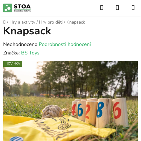
Přejít
Hledat
NÁKUP
na
KOŠÍK
obsah
Domů
/
Hry a aktivity
/
Hry pro děti
/
Knapsack
Knapsack
Průměrné
Neohodnoceno
Podrobnosti hodnocení
hodnocení
Značka:
BS Toys
produktu
NOVINKA
je
0,0
z
5
hvězdiček.