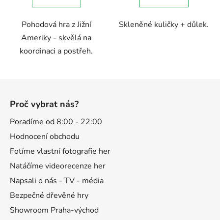
Pohodová hra z Jižní
Skleněné kuličky + důlek.
Ameriky - skvělá na
koordinaci a postřeh.
Z
á
Proč vybrat nás?
p
a
Poradíme od 8:00 - 22:00
t
Hodnocení obchodu
í
Fotíme vlastní fotografie her
Natáčíme videorecenze her
Napsali o nás - TV - média
Bezpečné dřevěné hry
Showroom Praha-východ