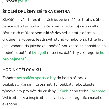
jutových
pytlích
.
ŠKOLNÍ DRUŽINY, DĚTSKÁ CENTRA
Skvělé na všech těchto hrách je, že je můžete hrát
s dětmi
venku
(děti tak budou na čerstvém vzduchu) nebo velkou
část z nich můžete
vzít klidně dovnitř
a hrát s dětmi v
družině na koberci. Jestli svítí sluníčko nebo prší, tyhle hry
jsou vhodné do jakéhokoli počasí. Koukněte se například na
hodně populární
Discgolf
nebo i na další hry z kategorie
her
pro nejmenší
.
HODINY TĚLOCVIKU
Zařaďte
netradiční sporty a hry
do hodin tělocviku -
Spikeball, Kanjam, Crossnet, Tchoukball nebo zkuste
týmové hry pro děti do družiny -
Kubb
nebo třeba
Cornhole
.
Vybírejte hry a inspirujte se i v dalších kategoriích našeho
e-shopu.