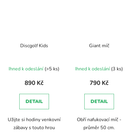
Discgolf Kids
Giant míč
Průměrné
Ihned k odeslání
(>5 ks)
Ihned k odeslání
(3 ks)
hodnocení
produktu
890 Kč
790 Kč
je
5,0
DETAIL
DETAIL
z
5
Užijte si hodiny venkovní
Obří nafukovací míč -
hvězdiček.
zábavy s touto hrou
průměr 50 cm.