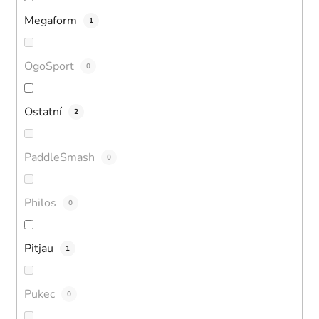
Megaform
1
OgoSport
0
Ostatní
2
PaddleSmash
0
Philos
0
Pitjau
1
Pukec
0