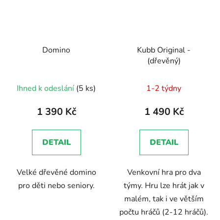
Domino
Kubb Original -
(dřevěný)
Průměrné
Průměrné
Ihned k odeslání
(5 ks)
1-2 týdny
hodnocení
hodnocení
produktu
produktu
1 390 Kč
1 490 Kč
je
je
5,0
5,0
DETAIL
DETAIL
z
z
5
5
Velké dřevěné domino
Venkovní hra pro dva
hvězdiček.
hvězdiček.
pro děti nebo seniory.
týmy. Hru lze hrát jak v
malém, tak i ve větším
počtu hráčů (2-12 hráčů).