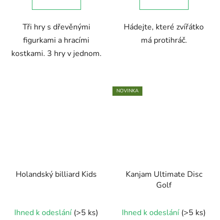
z
5
Tři hry s dřevěnými
Hádejte, které zvířátko
hvězdiček.
figurkami a hracími
má protihráč.
kostkami. 3 hry v jednom.
NOVINKA
Holandský billiard Kids
Kanjam Ultimate Disc
Golf
Ihned k odeslání
(>5 ks)
Ihned k odeslání
(>5 ks)