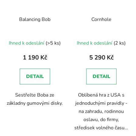
Balancing Bob
Cornhole
Průměrné
Ihned k odeslání
(>5 ks)
Ihned k odeslání
(2 ks)
hodnocení
produktu
1 190 Kč
5 290 Kč
je
5,0
DETAIL
DETAIL
z
5
Sestřelte Boba ze
Oblíbená hra z USA s
hvězdiček.
základny gumovými disky.
jednoduchými pravidly -
na zahradu, rodinnou
oslavu, do firmy,
středisek volného času...