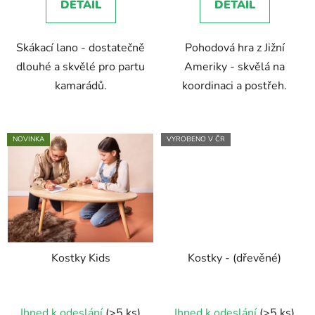
DETAIL
DETAIL
Skákací lano - dostatečně
Pohodová hra z Jižní
dlouhé a skvělé pro partu
Ameriky - skvělá na
kamarádů.
koordinaci a postřeh.
NOVINKA
VYROBENO V ČR
Kostky Kids
Kostky - (dřevěné)
Průměrné
Ihned k odeslání
(>5 ks)
Ihned k odeslání
(>5 ks)