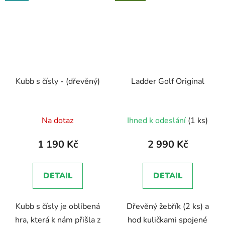
Kubb s čísly - (dřevěný)
Ladder Golf Original
Průměrné
Na dotaz
Ihned k odeslání
(1 ks)
hodnocení
produktu
1 190 Kč
2 990 Kč
je
5,0
DETAIL
DETAIL
z
5
Kubb s čísly je oblíbená
Dřevěný žebřík (2 ks) a
hvězdiček.
hra, která k nám přišla z
hod kuličkami spojené