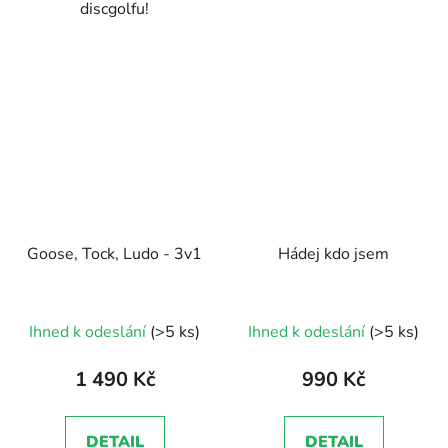
discgolfu!
Goose, Tock, Ludo - 3v1
Hádej kdo jsem
Průměrné
Ihned k odeslání
(>5 ks)
Ihned k odeslání
(>5 ks)
hodnocení
produktu
1 490 Kč
990 Kč
je
5,0
DETAIL
DETAIL