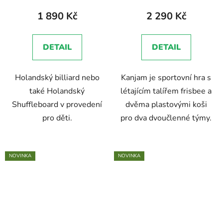
1 890 Kč
2 290 Kč
DETAIL
DETAIL
Holandský billiard nebo
Kanjam je sportovní hra s
také Holandský
létajícím talířem frisbee a
Shuffleboard v provedení
dvěma plastovými koši
pro děti.
pro dva dvoučlenné týmy.
NOVINKA
NOVINKA