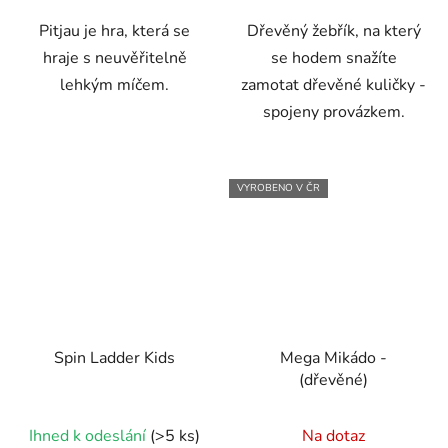
5
Pitjau je hra, která se
Dřevěný žebřík, na který
hvězdiček.
hraje s neuvěřitelně
se hodem snažíte
lehkým míčem.
zamotat dřevěné kuličky -
spojeny provázkem.
VYROBENO V ČR
Spin Ladder Kids
Mega Mikádo -
(dřevěné)
Průměrné
Ihned k odeslání
(>5 ks)
Na dotaz
hodnocení