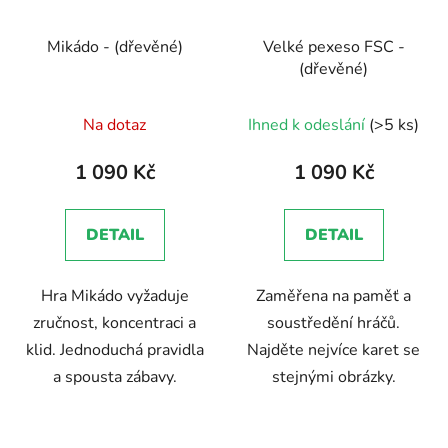
Mikádo - (dřevěné)
Velké pexeso FSC -
(dřevěné)
Průměrné
Na dotaz
Ihned k odeslání
(>5 ks)
hodnocení
produktu
1 090 Kč
1 090 Kč
je
5,0
DETAIL
DETAIL
z
5
Hra Mikádo vyžaduje
Zaměřena na paměť a
hvězdiček.
zručnost, koncentraci a
soustředění hráčů.
klid. Jednoduchá pravidla
Najděte nejvíce karet se
a spousta zábavy.
stejnými obrázky.