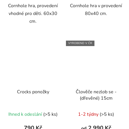
Cornhole hra, provedení
Cornhole hra v provedení
hvězdiček.
hvězdiček.
vhodné pro děti. 60x30
80x40 cm.
cm.
VYROBENO V ČR
Crocks ponožky
Člověče nezlob se -
(dřevěné) 15cm
Průměrné
Ihned k odeslání
(>5 ks)
1-2 týdny
(>5 ks)
hodnocení
produktu
790 Kč
2 990 Kč
od