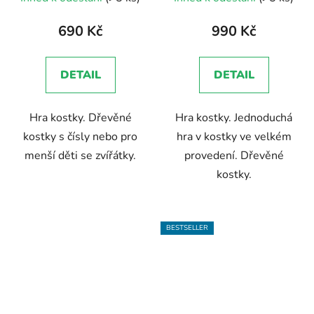
hodnocení
produktu
690 Kč
990 Kč
je
5,0
DETAIL
DETAIL
z
5
Hra kostky. Dřevěné
Hra kostky. Jednoduchá
hvězdiček.
kostky s čísly nebo pro
hra v kostky ve velkém
menší děti se zvířátky.
provedení. Dřevěné
kostky.
BESTSELLER