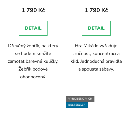
produktu
1 790 Kč
1 790 Kč
je
5,0
DETAIL
DETAIL
z
5
Dřevěný žebřík, na který
Hra Mikádo vyžaduje
hvězdiček.
se hodem snažíte
zručnost, koncentraci a
zamotat barevné kuličky.
klid. Jednoduchá pravidla
Žebřík bodově
a spousta zábavy.
ohodnocený.
VYROBENO V ČR
BESTSELLER