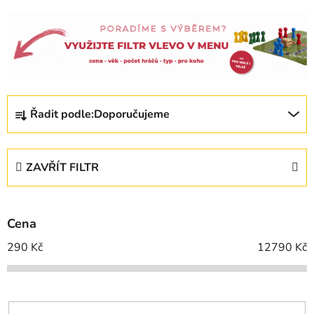
Ř
Řadit podle:
Doporučujeme
a
z
e
ZAVŘÍT FILTR
n
í
p
Cena
r
o
290
Kč
12790
Kč
d
u
k