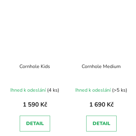
Cornhole Kids
Cornhole Medium
Průměrné
Průměrné
Ihned k odeslání
(4 ks)
Ihned k odeslání
(>5 ks)
hodnocení
hodnocení
produktu
produktu
1 590 Kč
1 690 Kč
je
je
5,0
4,0
DETAIL
DETAIL
z
z
5
5