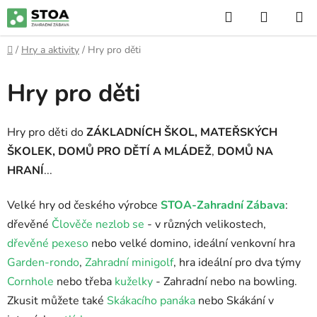
Přejít
Hledat
NÁKUP
na
KOŠÍK
obsah
Domů
/
Hry a aktivity
/
Hry pro děti
Hry pro děti
Hry pro děti do
ZÁKLADNÍCH ŠKOL, MATEŘSKÝCH
ŠKOLEK, DOMŮ PRO DĚTÍ A MLÁDEŽ
,
DOMŮ NA
HRANÍ
...
Velké hry od českého výrobce
STOA-Zahradní Zábava
:
dřevěné
Člověče nezlob se
- v různých velikostech,
dřevěné pexeso
nebo velké domino, ideální venkovní hra
Garden-rondo
,
Zahradní minigolf
, hra ideální pro dva týmy
Cornhole
nebo třeba
kuželky
- Zahradní nebo na bowling.
Zkusit můžete také
Skákacího panáka
nebo Skákání v