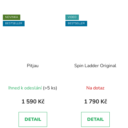
NOVINKA
VIDEO
BESTSELLER
BESTSELLER
Pitjau
Spin Ladder Original
Průměrné
Ihned k odeslání
(>5 ks)
Na dotaz
hodnocení
produktu
1 590 Kč
1 790 Kč
je
5,0
DETAIL
DETAIL
z