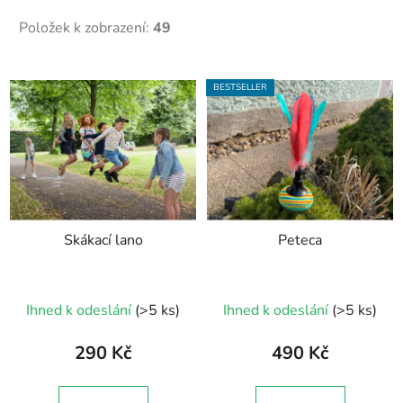
Položek k zobrazení:
49
V
BESTSELLER
ý
p
i
s
p
r
Skákací lano
Peteca
o
d
u
Ihned k odeslání
(>5 ks)
Ihned k odeslání
(>5 ks)
k
t
290 Kč
490 Kč
ů