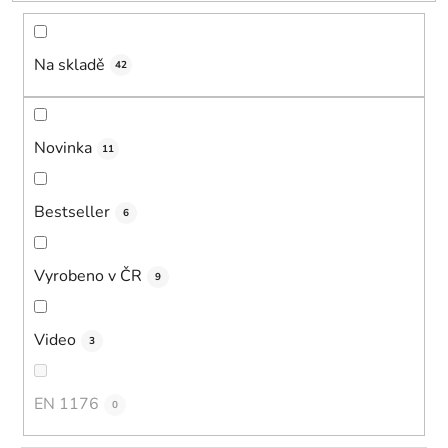
t
ů
Na skladě
42
Novinka
11
Bestseller
6
Vyrobeno v ČR
9
Video
3
EN 1176
0