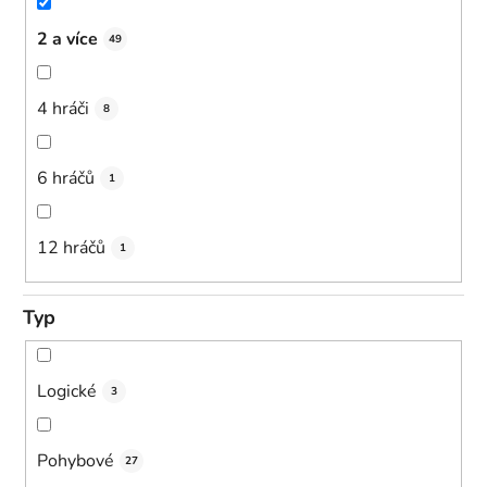
2 a více
49
4 hráči
8
6 hráčů
1
12 hráčů
1
Typ
Logické
3
Pohybové
27