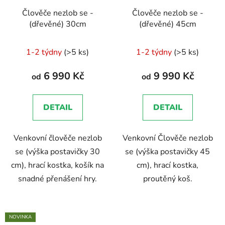
Člověče nezlob se -
Člověče nezlob se -
(dřevěné) 30cm
(dřevěné) 45cm
Průměrné
1-2 týdny
(>5 ks)
1-2 týdny
(>5 ks)
hodnocení
produktu
6 990 Kč
9 990 Kč
od
od
je
5,0
DETAIL
DETAIL
z
5
Venkovní člověče nezlob
Venkovní Člověče nezlob
hvězdiček.
se (výška postavičky 30
se (výška postavičky 45
cm), hrací kostka, košík na
cm), hrací kostka,
snadné přenášení hry.
proutěný koš.
NOVINKA