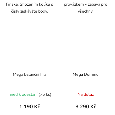
Finska. Shozením kolíku s
provázkem - zábava pro
čísly získáváte body.
všechny.
Mega balanční hra
Mega Domino
Průměrné
Ihned k odeslání
(>5 ks)
Na dotaz
hodnocení
produktu
1 190 Kč
3 290 Kč
je