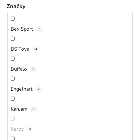
Značky
Bex Sport
5
BS Toys
24
Buffalo
1
Engelhart
2
KanJam
1
Kerby
0