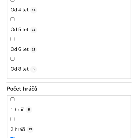
Od 4 let
14
Od 5 let
11
Od 6 let
13
Od 8 let
5
Počet hráčů
1 hráč
5
2 hráči
19