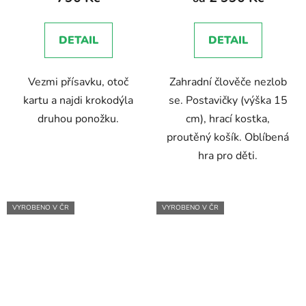
je
5,0
DETAIL
DETAIL
z
5
Vezmi přísavku, otoč
Zahradní člověče nezlob
hvězdiček.
kartu a najdi krokodýla
se. Postavičky (výška 15
druhou ponožku.
cm), hrací kostka,
proutěný košík. Oblíbená
hra pro děti.
VYROBENO V ČR
VYROBENO V ČR