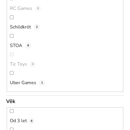
RC Games
0
Schildkröt
2
STOA
9
Tic Toys
0
Uber Games
1
Věk
Od 3 let
6